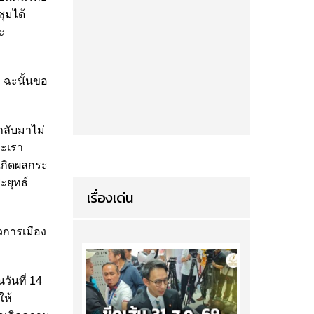
ุมได้
ะ
ว ฉะนั้นขอ
กลับมาไม่
าะเรา
เกิดผลกระ
ะยุทธ์
เรื่องเด่น
วการเมือง
ันที่ 14
ให้