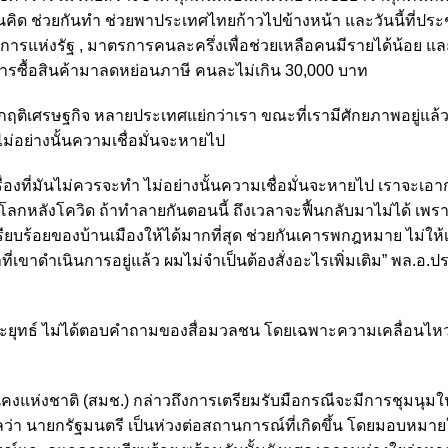
นคิด ช่วยกันทำ ช่วยพาประเทศไทยก้าวไปข้างหน้า และวันนี้ที่ประช
ดิการแห่งรัฐ , มาตรการคนละครึ่งเพื่อช่วยเหลือคนมีรายได้น้อย แล
ารซื้อสินค้ามาลดหย่อนภาษี คนละไม่เกิน 30,000 บาท
ิกฤติเศรษฐกิจ หลายประเทศแย่กว่าเรา ขณะที่เรามีศักยภาพอยู่แล้
ม่อย่างนั้นความเชื่อมั่นจะหายไป
่องที่มันไม่ควรจะทำ ไม่อย่างนั้นความเชื่อมั่นจะหายไป เราจะเอา
นโลกหลังโควิด ถ้าทำลายกันตอนนี้ ถึงเวลาจะฟื้นกลับมาไม่ได้ เพร
บร้อยของบ้านเมืองให้ได้มากที่สุด ช่วยกันเคารพกฎหมาย ไม่ให้
้าที่เขาดำเนินการอยู่แล้ว ผมไม่จำเป็นต้องสั่งอะไรเพิ่มเติม” พล.อ.ปร
อ.ประยุทธ์ ไม่ได้ตอบคำถามของสื่อมวลชน โดยเฉพาะความเคลื่อนไห
แห่งชาติ (สมช.) กล่าวถึงการเตรียมรับมือกรณีจะมีการชุมนุมในว
ว่า นายกรัฐมนตรี เป็นห่วงต่อสถานการณ์ที่เกิดขึ้น โดยมอบหมาย