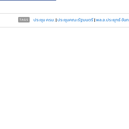
ประชุม ครม.
|
ประชุมคณะรัฐมนตรี
|
พล.อ.ประยุทธ์ จันท
TAGS