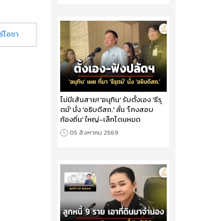
ร์โอชา
ไม่มีเส้นสาย! 'อนุทิน' รับตั้งเอง 'ธีรุ
ตม์' นั่ง 'อธิบดีสถ.' ลั่น 'โกงสอบ
ท้องถิ่น' ใหญ่-เล็กโดนหมด
05 สิงหาคม 2569