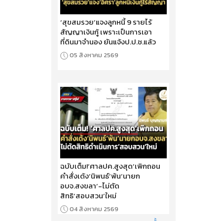
‘สุขสมรวย’แจงลูกหนี้ 9 รายไร้
สัญญาเงินกู้ เพราะเป็นการเอา
ที่ดินมาจำนอง ยันแจ้งป.ป.ช.แล้ว
05 สิงหาคม 2569
ฉบับเต็ม!‘ศาลปค.สูงสุด’เพิกถอน
คำสั่งเด้ง‘นิพนธ์’พ้น‘นายก
อบจ.สงขลา’-ไม่ตัด
สิทธิ‘สอบสวน’ใหม่
04 สิงหาคม 2569