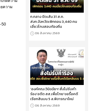
ากเกิดความ
่ายความ
ก.กลาง ขีดเส้น 31 ส.ค.
ส่งก.จังหวัดเพิกถอน 3,440 คน
0-50
เอี่ยวโกงสอบท้องถิ่น
06 สิงหาคม 2569
‘องค์คณะวินิจฉัยฯ’สั่งไม่รับคำ
ร้อง‘อดีต สส.เพื่อไทย’ขอรื้อคดี
เรียกสินบน 5 ล.พิจารณาใหม่
06 สิงหาคม 2569