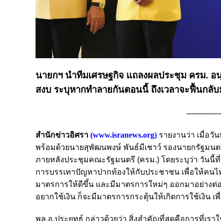
นายกฯ นำทีมเศรษฐกิจ แถลงผลประชุม ครม. อนุ
สงบ ระบุหากทำลายกันตอนนี้ ถึงเวลาจะฟื้นกลับ
-------------
สำนักข่าวอิศรา
(
www.isranews.org
)
รายงานว่า เมื่อวั
พร้อมด้วยนายสุพัฒนพงษ์ พันธ์มีเชาว์ รองนายกรัฐมน
ภายหลังประชุมคณะรัฐมนตรี (ครม.) โดยระบุว่า วันนี้ที่
การบรรเทาปัญหาปากท้องให้กับประชาชน เพื่อให้คนไทย
มาตรการให้ดีขึ้น และมีมาตรการใหม่ๆ ออกมาอย่างต่อเนื
อยากใช้เงิน ก็จะมีมาตรการกระตุ้นให้เกิดการใช้เงิน เ
พล.อ.ประยุทธ์ กล่าวด้วยว่า สิ่งสำคัญที่สุดคือการที่