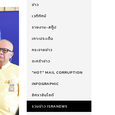
ข่าว
เวทีทัศน์
รายงาน-สกู๊ป
เกาะประเด็น
กระจายข่าว
ตะกร้าข่าว
"HOT" MAIL CORRUPTION
INFOGRAPHIC
อิศราอินไซด์
รวมข่าว ISRANEWS