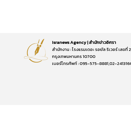
Isranews Agency | สำนักข่าวอิศรา
สำนักงาน : โรงแรมเดอะ รอยัล ริเวอร์ เลขท
กรุงเทพมหานคร 10700
เบอร์โทรศัพท์ : 095-575-8881,02-241316