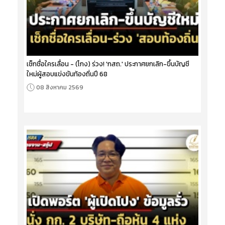
เช็กชื่อใครเลื่อน - (โกง) ร่วง! 'กสถ.' ประกาศยกเลิก-ขึ้นบัญชี
ใหม่ผู้สอบแข่งขันท้องถิ่นปี 68
08 สิงหาคม 2569