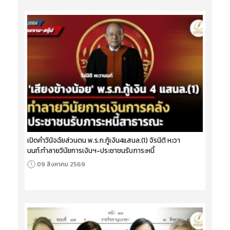
เปิดคำวินิจฉัยส่วนตน พ.ร.ก.กู้เงิน4แสนล.(1) จิรนิติ หะวา
นนท์:ทำลายวินัยการเงินฯ-ประชาชนรับภาระหนี้
09 สิงหาคม 2569