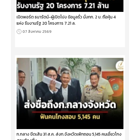
เปิดพอร์ต ธนารัตน์-ผู้เปิดโปง ข้อมูลรั่ว นั่งกก. 2 บ. ถือหุ้น 4
แห่ง รับงานรัฐ 20 โครงการ 7.21 ล.
07 สิงหาคม 2569
ก.กลาง ขีดเส้น 31 ส.ค. ส่งก.จังหวัดเพิกถอน 5,145 คนเอี่ยวโกง