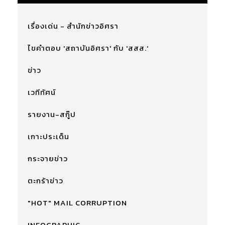
เรื่องเด่น - สำนักข่าวอิศรา
ไขคำตอบ 'สถาบันอิศรา' กับ 'สสส.'
ข่าว
เวทีทัศน์
รายงาน-สกู๊ป
เกาะประเด็น
กระจายข่าว
ตะกร้าข่าว
"HOT" MAIL CORRUPTION
INFOGRAPHIC