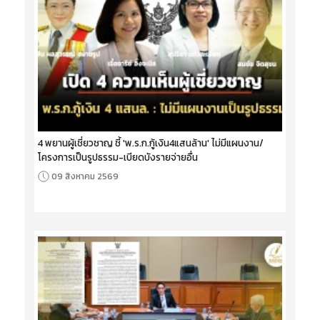
4 พยานผู้เชี่ยวชาญ ชี้ 'พ.ร.ก.กู้เงิน4แสนล้าน' ไม่มีแผนงาน/
โครงการเป็นรูปธรรม-เบียดบังรายจ่ายอื่น
09 สิงหาคม 2569