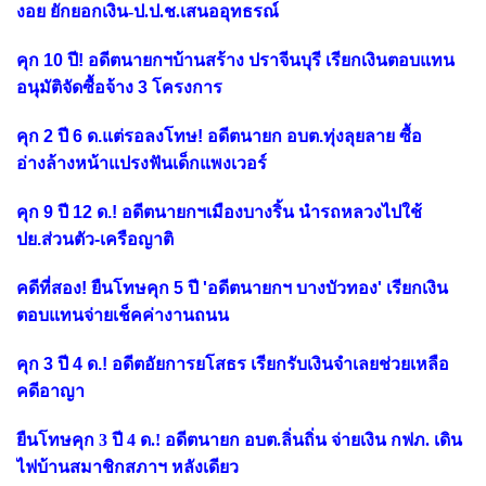
งอย ยักยอกเงิน-ป.ป.ช.เสนออุทธรณ์
คุก 10 ปี! อดีตนายกฯบ้านสร้าง ปราจีนบุรี เรียกเงินตอบแทน
อนุมัติจัดซื้อจ้าง 3 โครงการ
คุก 2 ปี 6 ด.แต่รอลงโทษ! อดีตนายก อบต.ทุ่งลุยลาย ซื้อ
อ่างล้างหน้าแปรงฟันเด็กแพงเวอร์
คุก 9 ปี 12 ด.! อดีตนายกฯเมืองบางริ้น นำรถหลวงไปใช้
ปย.ส่วนตัว-เครือญาติ
คดีที่สอง! ยืนโทษคุก 5 ปี 'อดีตนายกฯ บางบัวทอง' เรียกเงิน
ตอบแทนจ่ายเช็คค่างานถนน
คุก 3 ปี 4 ด.! อดีตอัยการยโสธร เรียกรับเงินจำเลยช่วยเหลือ
คดีอาญา
ยืนโทษคุก 3 ปี 4 ด.! อดีตนายก อบต.ลิ่นถิ่น จ่ายเงิน กฟภ. เดิน
ไฟบ้านสมาชิกสภาฯ หลังเดียว