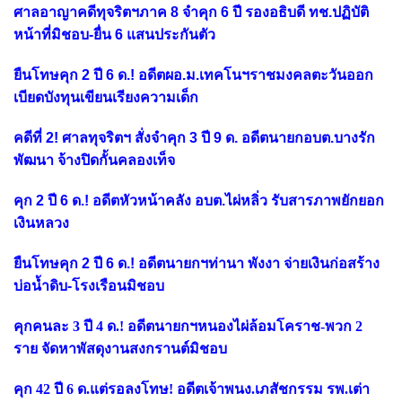
ศาลอาญาคดีทุจริตฯภาค 8 จำคุก 6 ปี รองอธิบดี ทช.ปฏิบัติ
หน้าที่มิชอบ-ยื่น 6 แสนประกันตัว
ยืนโทษคุก 2 ปี 6 ด.! อดีตผอ.ม.เทคโนฯราชมงคลตะวันออก
เบียดบังทุนเขียนเรียงความเด็ก
คดีที่ 2! ศาลทุจริตฯ สั่งจำคุก 3 ปี 9 ด. อดีตนายกอบต.บางรัก
พัฒนา จ้างปิดกั้นคลองเท็จ
คุก 2 ปี 6 ด.! อดีตหัวหน้าคลัง อบต.ไผ่หลิ่ว รับสารภาพยักยอก
เงินหลวง
ยืนโทษคุก 2 ปี 6 ด.! อดีตนายกฯท่านา พังงา จ่ายเงินก่อสร้าง
บ่อน้ำดิบ-โรงเรือนมิชอบ
คุกคนละ 3 ปี 4 ด.! อดีตนายกฯหนองไผ่ล้อมโคราช-พวก 2
ราย จัดหาพัสดุงานสงกรานต์มิชอบ
คุก 42 ปี 6 ด.แต่รอลงโทษ! อดีตเจ้าพนง.เภสัชกรรม รพ.เต่า