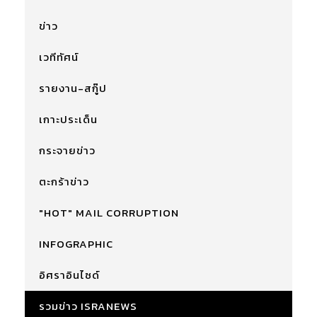
ข่าว
เวทีทัศน์
รายงาน-สกู๊ป
เกาะประเด็น
กระจายข่าว
ตะกร้าข่าว
"HOT" MAIL CORRUPTION
INFOGRAPHIC
อิศราอินไซด์
รวมข่าว ISRANEWS