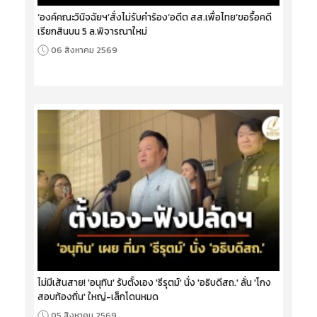
‘องค์คณะวินิจฉัยฯ’สั่งไม่รับคำร้อง‘อดีต สส.เพื่อไทย’ขอรื้อคดี
เรียกสินบน 5 ล.พิจารณาใหม่
06 สิงหาคม 2569
ไม่มีเส้นสาย! 'อนุทิน' รับตั้งเอง 'ธีรุตม์' นั่ง 'อธิบดีสถ.' ลั่น 'โกง
สอบท้องถิ่น' ใหญ่-เล็กโดนหมด
05 สิงหาคม 2569