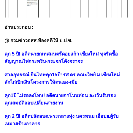
อ่านประกอบ :
@ รวมข่าวอสส.ฟ้องคดีให้ ป.ป.ช.
คุก 5 ปี! อดีตนายกเทศมนตรีดอยแก้ว เชียงใหม่ ทุจริตซื้อ
สัญญาณไฟกระพริบ-กระจกโค้งจราจร
ศาลอุทธรณ์ ยืนโทษคุก15ปี! รศ.ดร.คณะวิทย์ ม.เชียงใหม่
ลักไก่เบิกเงินโครงการให้ตนเอง-เมีย
คุก1ปี ไม่รอลงโทษ! อดีตนายกฯโนนท่อน ละเว้นรับรอง
คุณสมบัติสอบเปลี่ยนสายงาน
คุก 2 ปี! อดีตปลัดอบต.พระกลางทุ่ง นครพนม เอื้อปย.ผู้รับ
เหมาสร้างอาคาร