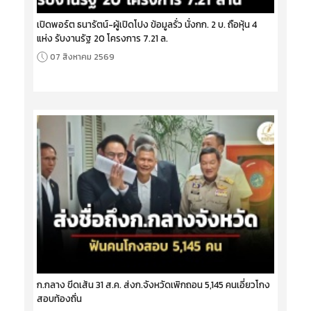
เปิดพอร์ต ธนารัตน์-ผู้เปิดโปง ข้อมูลรั่ว นั่งกก. 2 บ. ถือหุ้น 4
แห่ง รับงานรัฐ 20 โครงการ 7.21 ล.
07 สิงหาคม 2569
ก.กลาง ขีดเส้น 31 ส.ค. ส่งก.จังหวัดเพิกถอน 5,145 คนเอี่ยวโกง
สอบท้องถิ่น