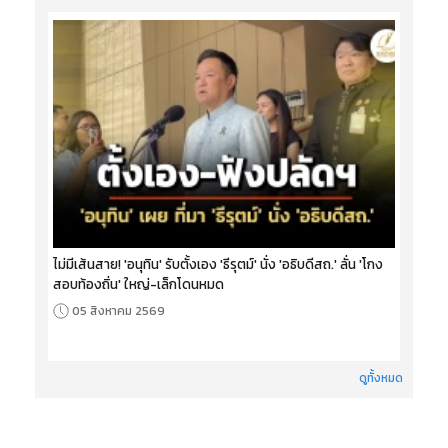
ไม่มีเส้นสาย! 'อนุทิน' รับตั้งเอง 'ธีรุตม์' นั่ง 'อธิบดีสถ.' ลั่น 'โกง
สอบท้องถิ่น' ใหญ่-เล็กโดนหมด
05 สิงหาคม 2569
ดูทั้งหมด