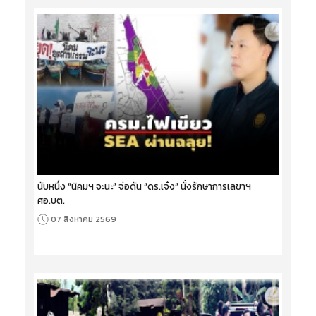
นับหนึ่ง “นิคมฯ จะนะ” จ่อดัน “ดร.เจ๋ง” นั่งรักษาการเลขาฯ
ศอ.บต.
07 สิงหาคม 2569