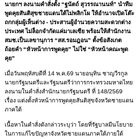
นายกฯ ลงนามคำสั่งตั้ง “ฐนัตถ์ สุวรรณานนท์” นำทีม
พูดคุยสันติสุขชายแดนใต้ไม่พลิกโผ ให้อำนาจเปิดโต๊ะ
ถกกลุ่มผู้เห็นต่าง - ประสานผู้อำนวยความสะดวกต่าง
ประเทศ ไม่ล็อกจำกัดแค่มาเลเซีย พร้อมให้สำนักงาน
สมช.เป็นเลขานุการ “สส.รอมฎอน” ตั้งข้อสังเกต
ถ้อยคำ “หัวหน้าการพูดคุย” ไม่ใช่ “หัวหน้าคณะพูด
คุย”
เมื่อวันพฤหัสบดีที่ 14 พ.ค.69 นายอนุทิน ชาญวีรกูล
นายกรัฐมนตรีและรัฐมนตรีว่าการกระทรวงมหาดไทย
ลงนามในคำสั่งสำนักนายกรัฐมนตรี ที่ 148/2569
เรื่อง แต่งตั้งหัวหน้าการพูดคุยสันติสุขจังหวัดชายแดน
ภาคใต้
เนื้อหาในคำสั่งดังกล่าวระบุว่า โดยที่รัฐบาลมีนโยบาย
ในการแก้ไขปัญหาจังหวัดชายแดนภาคใต้ภายใต้