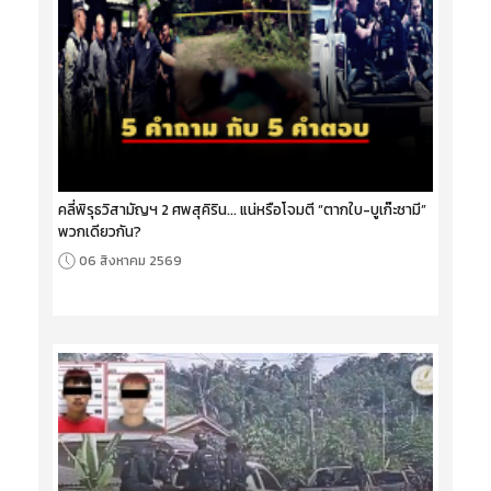
คลี่พิรุธวิสามัญฯ 2 ศพสุคิริน... แน่หรือโจมตี “ตากใบ-บูเก๊ะซามี”
พวกเดียวกัน?
06 สิงหาคม 2569