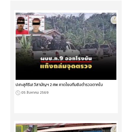
ปะทะสุคิริน! วิสามัญฯ 2 ศพ คาดโยงทีมยิงตำรวจตากใบ
05 สิงหาคม 2569