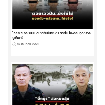
โอละพ่อ! กอ.รมน.ปัดข่าวจับทีมยิง ตร.ตากใบ โยงถล่มจุดตรวจ
บูเก๊ะซามี
04 สิงหาคม 2569