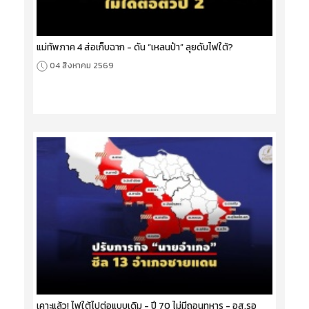
แม่ทัพภาค 4 ส่อเก็บฉาก - ดัน “เหลนป๋า” ลุยดับไฟใต้?
04 สิงหาคม 2569
เคาะแล้ว! ไฟใต้ไปต่อแบบเดิม - ปี 70 ไม่มีถอนทหาร - อส.รอ