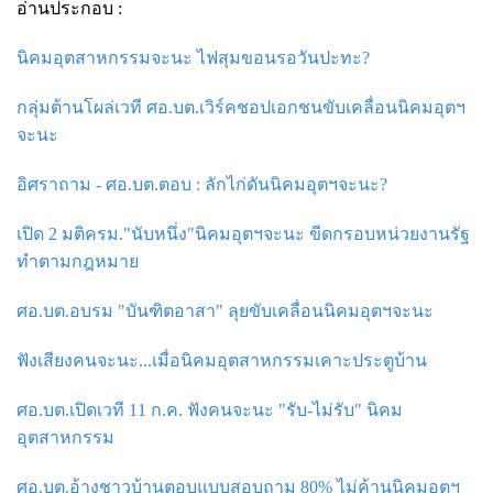
อ่านประกอบ :
นิคมอุตสาหกรรมจะนะ ไฟสุมขอนรอวันปะทะ?
กลุ่มต้านโผล่เวที ศอ.บต.เวิร์คชอปเอกชนขับเคลื่อนนิคมอุตฯ
จะนะ
อิศราถาม - ศอ.บต.ตอบ : ลักไก่ดันนิคมอุตฯจะนะ?
เปิด 2 มติครม."นับหนึ่ง"นิคมอุตฯจะนะ ขีดกรอบหน่วยงานรัฐ
ทำตามกฎหมาย
ศอ.บต.อบรม "บันฑิตอาสา" ลุยขับเคลื่อนนิคมอุตฯจะนะ
ฟังเสียงคนจะนะ...เมื่อนิคมอุตสาหกรรมเคาะประตูบ้าน
ศอ.บต.เปิดเวที 11 ก.ค. ฟังคนจะนะ "รับ-ไม่รับ" นิคม
อุตสาหกรรม
ศอ.บต.อ้างชาวบ้านตอบแบบสอบถาม 80% ไม่ค้านนิคมอุตฯ