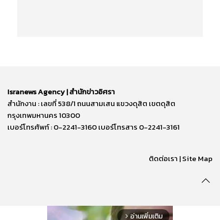
Isranews Agency | สำนักข่าวอิศรา
สำนักงาน : เลขที่ 538/1 ถนนสามเสน แขวงดุสิต เขตดุสิต
กรุงเทพมหานคร 10300
เบอร์โทรศัพท์ : 0-2241-3160 เบอร์โทรสาร 0-2241-3161
ติดต่อเรา | Site Map
อ่านเพิ่มเติม
arrow_forward_ios