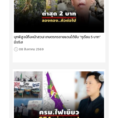
บุกพิสูจน์ถึงหน้าสวน! เกษตรกรชายแดนใต้ยัน “ทุเรียน 5 บาท”
มีจริง!
08 สิงหาคม 2569