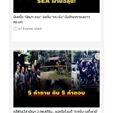
นับหนึ่ง “นิคมฯ จะนะ” จ่อดัน “ดร.เจ๋ง” นั่งรักษาการเลขาฯ
ศอ.บต.
07 สิงหาคม 2569
คลี่พิรุธวิสามัญฯ 2 ศพสุคิริน... แน่หรือโจมตี “ตากใบ-บูเก๊ะซามี”