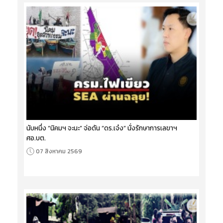
นับหนึ่ง “นิคมฯ จะนะ” จ่อดัน “ดร.เจ๋ง” นั่งรักษาการเลขาฯ
ศอ.บต.
07 สิงหาคม 2569