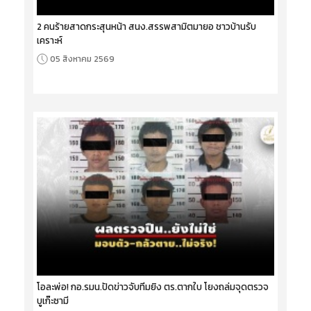
2 คนร้ายสาดกระสุนหน้า สนง.สรรพสามิตมายอ ชาวบ้านรับ
เคราะห์
05 สิงหาคม 2569
โอละพ่อ! กอ.รมน.ปัดข่าวจับทีมยิง ตร.ตากใบ โยงถล่มจุดตรวจ
บูเก๊ะซามี