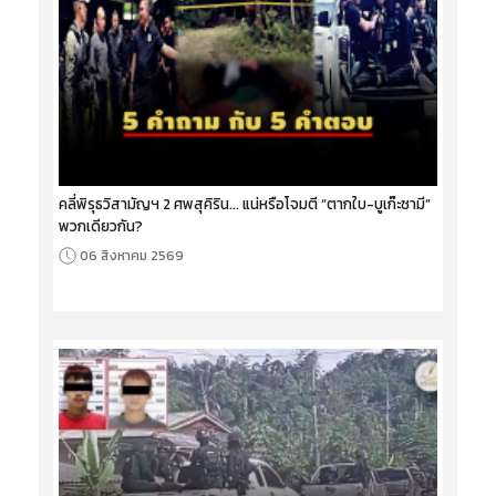
คลี่พิรุธวิสามัญฯ 2 ศพสุคิริน... แน่หรือโจมตี “ตากใบ-บูเก๊ะซามี”
พวกเดียวกัน?
06 สิงหาคม 2569