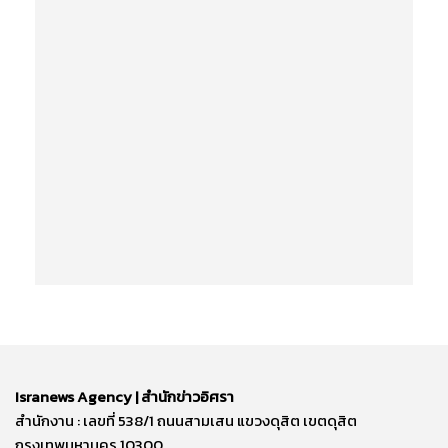
Isranews Agency | สำนักข่าวอิศรา
สำนักงาน : เลขที่ 538/1 ถนนสามเสน แขวงดุสิต เขตดุสิต
กรุงเทพมหานคร 10300