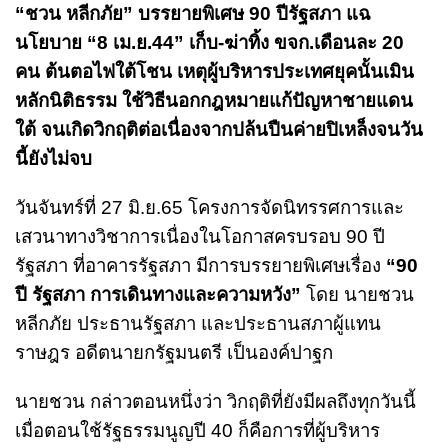
“ชวน หลีกภัย” บรรยายพิเศษ 90 ปีรัฐสภา แฉ
นโยบาย “8 เม.ย.44” เก็บ-ฆ่าทิ้ง ขจก.เดือนละ 20
คน ต้นตอไฟใต้โชน เหตุผู้บริหารประเทศยุคนั้นเมิน
หลักนิติธรรม ใช้วิธีนอกกฎหมายแก้ปัญหาชายแดน
ใต้ จนเกิดวิกฤติต่อเนื่องจากปล้นปืนค่ายปิเหล็งจนวัน
นี้ยังไม่จบ
วันจันทร์ที่ 27 มิ.ย.65 โครงการจัดนิทรรศการและ
เสวนาทางวิชาการเนื่องในโอกาสครบรอบ 90 ปี
รัฐสภา ที่อาคารรัฐสภา มีการบรรยายพิเศษเรื่อง
“90
ปี รัฐสภา การเดินทางและความหวัง”
โดย นายชวน
หลีกภัย ประธานรัฐสภา และประธานสภาผู้แทน
ราษฎร อดีตนายกรัฐมนตรี เป็นองค์ปาฐก
นายชวน กล่าวตอนหนึ่งว่า วิกฤติที่ยังมีผลถึงทุกวันนี้
เมื่อตอนใช้รัฐธรรมนูญปี 40 ก็คือการที่ผู้บริหาร