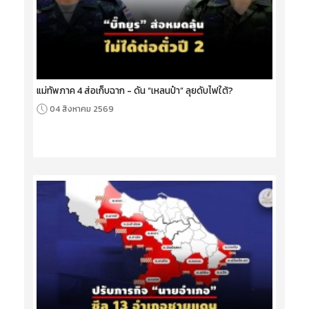
แม่ทัพภาค 4 ส่อเก็บฉาก - ดัน “เหลนป๋า” ลุยดับไฟใต้?
04 สิงหาคม 2569