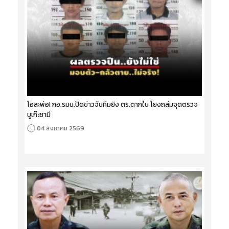
โอละพ่อ! กอ.รมน.ปัดข่าวจับทีมยิง ตร.ตากใบ โยงถล่มจุดตรวจ
บูเก๊ะซามี
04 สิงหาคม 2569