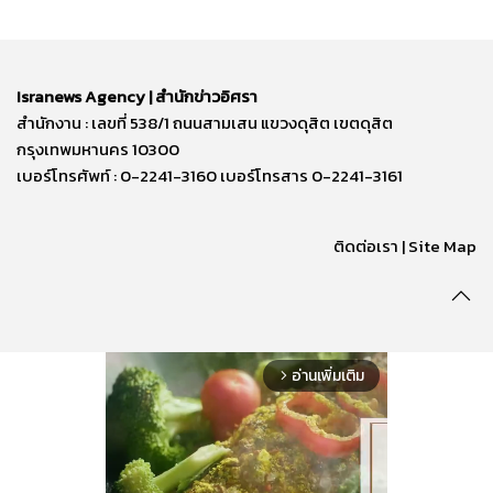
Isranews Agency | สำนักข่าวอิศรา
สำนักงาน : เลขที่ 538/1 ถนนสามเสน แขวงดุสิต เขตดุสิต
กรุงเทพมหานคร 10300
เบอร์โทรศัพท์ : 0-2241-3160 เบอร์โทรสาร 0-2241-3161
ติดต่อเรา | Site Map
อ่านเพิ่มเติม
arrow_forward_ios