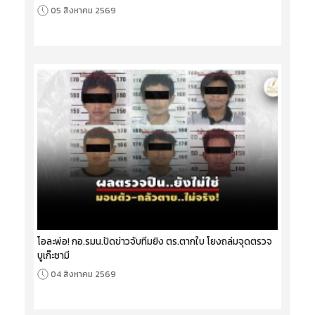
05 สิงหาคม 2569
โอละพ่อ! กอ.รมน.ปัดข่าวจับทีมยิง ตร.ตากใบ โยงถล่มจุดตรวจ
บูเก๊ะซามี
04 สิงหาคม 2569