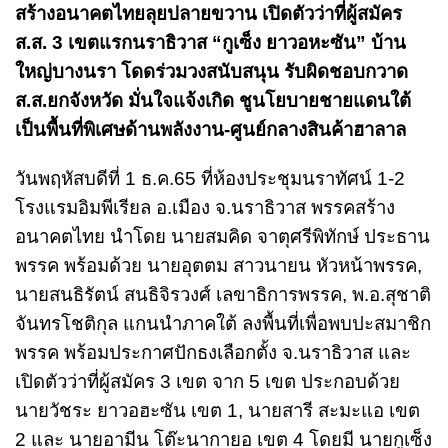
สร้างอนาคตไทยลุยปลายขวาน เปิดตัวว่าที่ผู้สมัคร
ส.ส. 3 เขตแรกนราธิวาส “กูเซ็ง ยาวอหะซัน” บ้าน
ใหญ่บางนรา โดดร่วมวงสนับสนุน รับผิดชอบกวาด
ส.ส.ยกจังหวัด มั่นใจแจ้งเกิด ชูนโยบายชายแดนใต้
เป็นพื้นที่พิเศษด้านพลังงาน-ศูนย์กลางสินค้าฮาลาล
วันพฤหัสบดีที่ 1 ธ.ค.65 ที่ห้องประชุมนราทัศน์ 1-2
โรงแรมอิมพีเรียล อ.เมือง จ.นราธิวาส พรรคสร้าง
อนาคตไทย นำโดย นายสมคิด จาตุศรีพิทักษ์ ประธาน
พรรค พร้อมด้วย นายอุตตม สาวนายน หัวหน้าพรรค,
นายสนธิรัตน์ สนธิจิรวงศ์ เลขาธิการพรรค, พ.อ.สุชาติ
จันทรโชติกุล แกนนำภาคใต้ ลงพื้นที่เพื่อพบปะสมาชิก
พรรค พร้อมประกาศปักธงเลือกตั้ง จ.นราธิวาส และ
เปิดตัวว่าที่ผู้สมัคร 3 เขต จาก 5 เขต ประกอบด้วย
นายวัชระ ยาวอฮะซัน เขต 1, นายสารี สะมะแอ เขต
2 และ นายอามีน โต๊ะนากายอ เขต 4 โดยมี นายกูเซ็ง