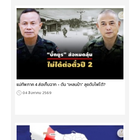
แม่ทัพภาค 4 ส่อเก็บฉาก - ดัน “เหลนป๋า” ลุยดับไฟใต้?
04 สิงหาคม 2569