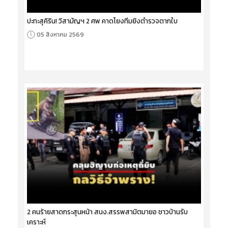
ปะทะสุคิริน! วิสามัญฯ 2 ศพ คาดโยงทีมยิงตำรวจตากใบ
05 สิงหาคม 2569
2 คนร้ายสาดกระสุนหน้า สนง.สรรพสามิตมายอ ชาวบ้านรับ
เคราะห์