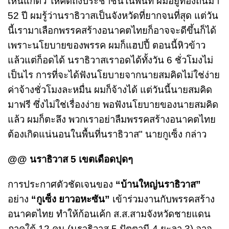
เห็นแก่ตัว ให้คิดถึงประชาชนในพื้นที่ ผมอยู่ท้องถิ่นมา
52 ปี ผมรู้ว่านราธิวาสเป็นจังหวัดที่ยากจนที่สุด แต่วัน
นี้เรามาเลือกพรรคสร้างอนาคตไทยก็อาจจะดีขึ้นก็ได้
เพราะนโยบายของพรรค ผมก็แฮปปี้ ตอนนี้หิวข้าว
แล้วแต่ก็อดได้ นราธิวาสเราอดได้ทั้งวัน 6 ชั่วโมงไม่
เป็นไร การที่จะได้ฟังนโยบายจากนายสมคิดไม่ใช่ง่าย
ค่าจ้างชั่วโมงละหมื่น ผมก็จ้างได้ แต่วันนี้นายสมคิด
มาฟรี ซึ่งไม่ใช่เรื่องง่าย พอฟังนโยบายของนายสมคิด
แล้ว ผมก็ตะลึง พวกเราอย่าลืมพรรคสร้างอนาคตไทย
ต้องเกิดแน่นอนในพื้นที่นราธิวาส" นายกูเซ็ง กล่าว
@@ นราธิวาส 5 เขตเดือดปุดๆ
การประกาศตัวชัดเจนของ
“บ้านใหญ่นราธิวาส”
อย่าง
“กูเซ็ง ยาวอหะซัน”
เข้าร่วมงานกับพรรคสร้าง
อนาคตไทย ทำให้ก้อนเค้ก ส.ส.สามจังหวัดชายแดน
ภาคใต้ 12 คน (นราธิวาส 5 ปัตตานี 4 ยะลา 3) อาจ