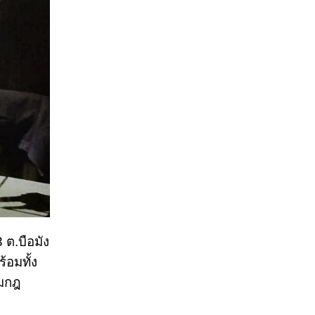
 ต.บือมัง
้อมทั้ง
ามกฎ