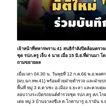
เจ้าหน้าที่ทหารพราน 41 สนธิกำลังปิดล้อมตรวจค
ชุด รปภ.ครู เจ็บ 4 นาย เมื่อ 15 มิ.ย.ที่ผ่านมา โ
ถามขยายผล
เมื่อเวลา 04.30 น. วันพุธที่ 12 ก.ค.66 พ.อ.พง
(ผบ.ฉก.ทพ.41) พร้อมด้วยฝ่ายตำรวจ และฝ่ายปก
พื้นที่ หมู่ 3 ต.ตาเซะ อ.เมือง จ.ยะลา และควบคุม
ลอบวางระเบิดรถยนต์ตำรวจชุด รปภ.ครู สภ.โกต
เตย หมู่ 3 บ้านจาลงซีเล ต.โกตาบารู อ.รามัน จ.ยะ