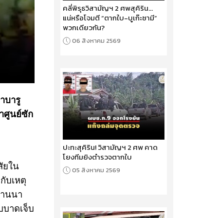
คลี่พิรุธวิสามัญฯ 2 ศพสุคิริน...
แน่หรือโจมตี “ตากใบ-บูเก๊ะซามี”
พวกเดียวกัน?
06 สิงหาคม 2569
าบารู
าศูนย์ซัก
ปะทะสุคิริน! วิสามัญฯ 2 ศพ คาด
โยงทีมยิงตำรวจตากใบ
สัยใน
05 สิงหาคม 2569
กับเหตุ
บ้านนา
ับบาดเจ็บ