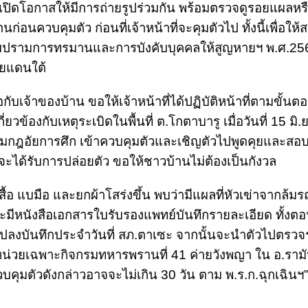
่เปิดโอกาสให้มีการถ่ายรูปร่วมกัน พร้อมตรวจดูรอยแผลหรื
นควบคุมตัว ก่อนที่เจ้าหน้าที่จะคุมตัวไป ทั้งนี้เพื่อให้
บปรามการทรมานและการบังคับบุคคลให้สูญหายฯ พ.ศ.2565
ายแดนใต้
ับเจ้าของบ้าน ขอให้เจ้าหน้าที่ได้ปฏิบัติหน้าที่ตามขั้นต
วข้องกับเหตุระเบิดในพื้นที่ ต.โกตาบารู เมื่อวันที่ 15 มิ.ย
ามกฎอัยการศึก เข้าควบคุมตัวและเชิญตัวไปพูดคุยและสอ
ได้รับการปล่อยตัว ขอให้ชาวบ้านไม่ต้องเป็นกังวล
แบมือ และยกผ้าโสร่งขึ้น พบว่ามีแผลที่หัวเข่าจากล้มร
มีหนังสือเอกสารใบรับรองแพทย์บันทึกรายละเอียด ทั้งต
ปลงบันทึกประจำวันที่ สภ.ตาเซะ จากนั้นจะนำตัวไปตรวจร่
่หน่วยเฉพาะกิจกรมทหารพรานที่ 41 ค่ายวังพญา ใน อ.ราม
คุมตัวดังกล่าวอาจจะไม่เกิน 30 วัน ตาม พ.ร.ก.ฉุกเฉินฯ”