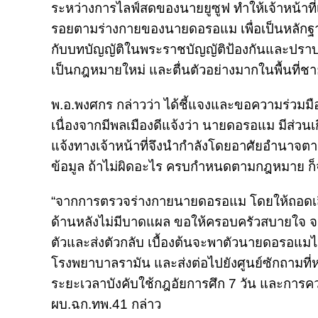
ระหว่างการไลฟ์สดของนายยูซูฟ ทำให้เจ้าหน้าที
รอยตามร่างกายของนายดอรอแม เพื่อเป็นหลักฐานก่อ
กับบทบัญญัติในพระราชบัญญัติป้องกันและปรา
เป็นกฎหมายใหม่ และตื่นตัวอย่างมากในพื้นที่ช
พ.อ.พงศกร กล่าวว่า ได้ชี้แจงและขอความร่วมมือก
เนื่องจากมีพลเมืองดีแจ้งว่า นายดอรอแม มีส่วนเกี่ย
แจ้งทางเจ้าหน้าที่จึงนำกำลังโดยอาศัยอำนาจต
ข้อมูล ถ้าไม่ผิดอะไร ครบกำหนดตามกฎหมาย ก็จะ
“จากการตรวจร่างกายนายดอรอแม โดยให้ถอดเสื้อ 
ด้านหลังไม่มีบาดแผล ขอให้ครอบครัวสบายใจ จะ
ตัวและส่งตัวกลับ เบื้องต้นจะพาตัวนายดอรอแมไ
โรงพยาบาลรามัน และส่งต่อไปยังศูนย์ซักถามที
ระยะเวลาบังคับใช้กฎอัยการศึก 7 วัน และการควบ
ผบ.ฉก.ทพ.41 กล่าว