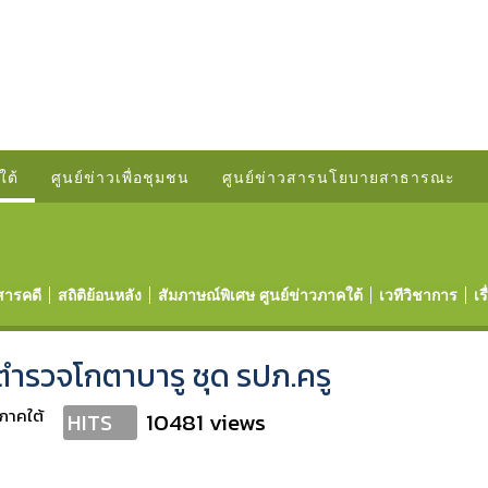
ใต้
ศูนย์ข่าวเพื่อชุมชน
ศูนย์ข่าวสารนโยบายสาธารณะ
สารคดี
สถิติย้อนหลัง
สัมภาษณ์พิเศษ ศูนย์ข่าวภาคใต้
เวทีวิชาการ
เร
มตำรวจโกตาบารู ชุด รปภ.ครู
วภาคใต้
10481 views
HITS