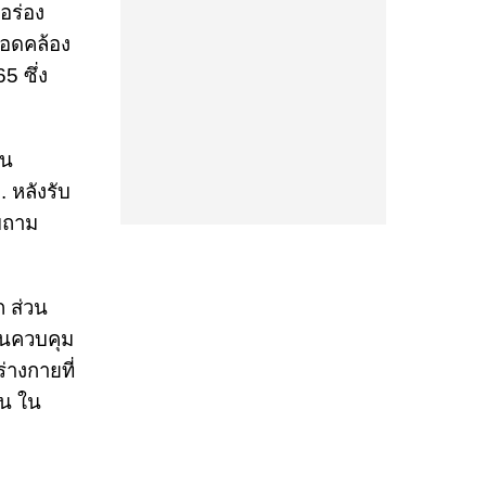
อร่อง
สอดคล้อง
 ซึ่ง
อน
. หลังรับ
บถาม
ถ ส่วน
อนควบคุม
างกายที่
ัน ใน