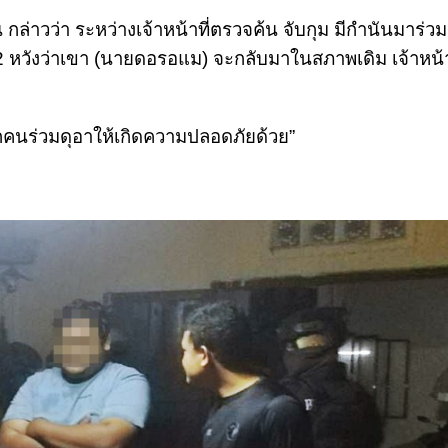
่าวว่า ระหว่างเจ้าหน้าที่ตรวจค้น จับกุม มีกำนันมาร่วมอย
บที่ 2 หวังว่าเขา (นายดอรอแม) จะกลับมาในสภาพเดิม เจ้าหน้าท
ุกคนร่วมดุอาให้เกิดความปลอดภัยด้วย”