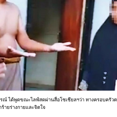
ารณ์ ได้พูดขณะไลฟ์สดผ่านสื่อโซเชียลฯว่า ทางครอบครัว
ร้ายร่างกายและจิตใจ