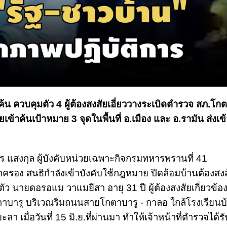
้น ควบคุมตัว 4 ผู้ต้องสงสัยเอี่ยววางระเบิดตำรวจ สภ.โกต
ดยเข้าค้นเป้าหมาย 3 จุดในพื้นที่ อ.เมือง และ อ.รามัน ส่งเข้
ศกร แสงกุล ผู้บังคับหน่วยเฉพาะกิจกรมทหารพรานที่ 41
ครอง สนธิกำลังเข้าบังคับใช้กฎหมาย ปิดล้อมบ้านต้องสง
ตัว นายดอรอแม วาแมยีสา อายุ 31 ปี ผู้ต้องสงสัยเกี่ยวข้อง
าบารู บริเวณริมถนนสายโกตาบารู - กาลอ ใกล้โรงเรียน
ลา เมื่อวันที่ 15 มิ.ย.ที่ผ่านมา ทำให้เจ้าหน้าที่ตำรวจได้ร