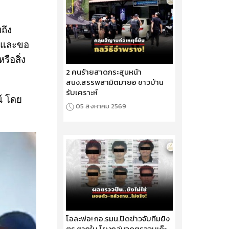
ถึง
่ และขอ
ือสิ่ง
2 คนร้ายสาดกระสุนหน้า
สนง.สรรพสามิตมายอ ชาวบ้าน
รับเคราะห์
ณ์ โดย
05 สิงหาคม 2569
โอละพ่อ! กอ.รมน.ปัดข่าวจับทีมยิง
ตร.ตากใบ โยงถล่มจุดตรวจบูเก๊ะ