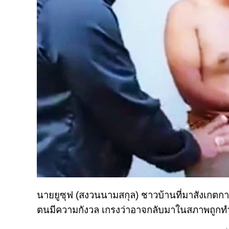
นายยูซุฟ (สงวนนามสกุล) ชาวบ้านที่มาสังเกตก
ตนมีความกังวล เกรงว่าอาจกลับมาในสภาพถูกทำ