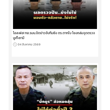
โอละพ่อ! กอ.รมน.ปัดข่าวจับทีมยิง ตร.ตากใบ โยงถล่มจุดตรวจ
บูเก๊ะซามี
04 สิงหาคม 2569