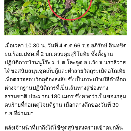
เมื่อเวลา 10.30 น. วันที่ 4 ต.ค.66 ร.อ.อภิรักษ์ อินทชิต
ผบ.ร้อย.ปชด.ที่ 2 บก.ควบคุมสุริโยทัย ซึ่งตั้งฐาน
ปฏิบัติการบ้านนูโร๊ะ ม.1 ต.โละจูด อ.แว้ง จ.นราธิวาส
ได้ขอสนับสนุนชุดเก็บกู้และทำลายวัตถุระเบิดอโณทัย
เพื่อตรวจสอบวัตถุต้องสงสัย ซึ่งเป็นกระเป๋าเป้สีดำที่ตก
ห่างจากฐานปฏิบัติการที่เป็นเส้นทางสู่ช่องทาง
ธรรมชาติ ประมาณ 180 เมตร ซึ่งคาดว่าเป็นของกลุ่ม
คนร้ายที่ก่อเหตุโจมตีฐาน เมื่อกลางดึกของวันที่ 30
ก.ย.ที่ผ่านมา
หลังเจ้าหน้าที่มาถึงได้ใช้ชุดสุนัขสงครามเข้าดมกลิ่น