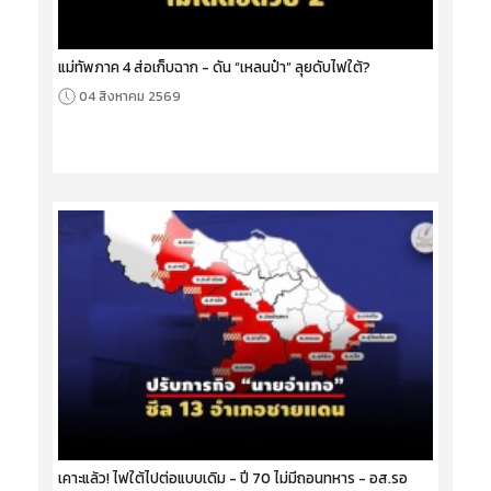
แม่ทัพภาค 4 ส่อเก็บฉาก - ดัน “เหลนป๋า” ลุยดับไฟใต้?
04 สิงหาคม 2569
เคาะแล้ว! ไฟใต้ไปต่อแบบเดิม - ปี 70 ไม่มีถอนทหาร - อส.รอ