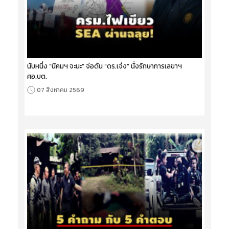
นับหนึ่ง “นิคมฯ จะนะ” จ่อดัน “ดร.เจ๋ง” นั่งรักษาการเลขาฯ
ศอ.บต.
07 สิงหาคม 2569