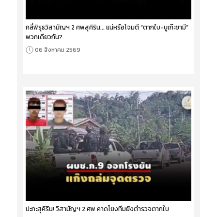
คลี่พิรุธวิสามัญฯ 2 ศพสุคิริน... แน่หรือโจมตี “ตากใบ-บูเก๊ะซามี”
พวกเดียวกัน?
06 สิงหาคม 2569
ปะทะสุคิริน! วิสามัญฯ 2 ศพ คาดโยงทีมยิงตำรวจตากใบ