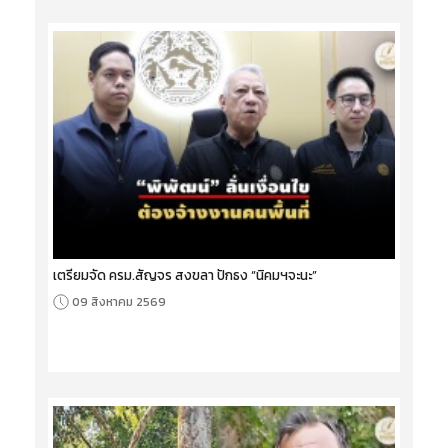
เตรียมจัด ครม.สัญจร สงขลา ปักธง “นิคมฯจะนะ”
09 สิงหาคม 2569