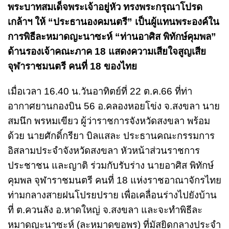
พระบาทสมเด็จพระเจ้าอยู่หัว ทรงพระกรุณาโปรด
เกล้าฯ ให้ “ประธานองคมนตรี” เป็นผู้แทนพระองค์ใน
การพิธีละหมาดญะนาซะห์ “ท่านอาศิส พิทักษ์คุมพล”
ด้านรองเจ้าคณะภาค 18 แสดงความเสียใจสูญเสีย
จุฬาราชมนตรี คนที่ 18 ของไทย
เมื่อเวลา 16.40 น.วันอาทิตย์ที่ 22 ต.ค.66 ที่ท่า
อากาศยานกองบิน 56 อ.คลองหอยโข่ง จ.สงขลา นาย
สมนึก พรหมเขียว ผู้ว่าราชการจังหวัดสงขลา พร้อม
ด้วย นายศักดิ์กรียา บิลแสละ ประธานคณะกรรมการ
อิสลามประจำจังหวัดสงขลา หัวหน้าส่วนราชการ
ประชาชน และญาติ ร่วมกับรับร่าง นายอาศิส พิทักษ์
คุมพล จุฬาราชมนตรี คนที่ 18 แห่งราชอาณาจักรไทย
ท่ามกลางสายฝนโปรยปราย เพื่อเคลื่อนร่างไปยังบ้าน
ที่ ต.ควนลัง อ.หาดใหญ่ จ.สงขลา และจะทำพิธีละ
หมาดญะนาซะห์ (ละหมาดขอพร) ที่มัสยิดกลางประจำ