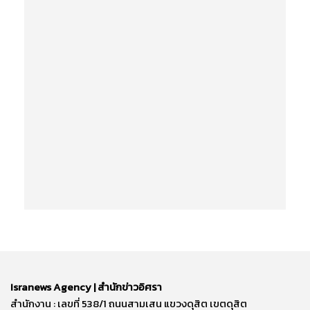
Isranews Agency | สำนักข่าวอิศรา
สำนักงาน : เลขที่ 538/1 ถนนสามเสน แขวงดุสิต เขตดุสิต