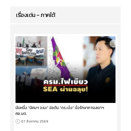
เรื่องเด่น - ภาคใต้
นับหนึ่ง “นิคมฯ จะนะ” จ่อดัน “ดร.เจ๋ง” นั่งรักษาการเลขาฯ
ศอ.บต.
07 สิงหาคม 2569