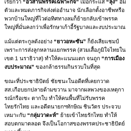
เรียกว่า
“อวสานพรรคเฉพาะกิจ”
เมื่อกระแส
“ลุง”
อิ่ม
ตัวและหมดภารกิจส่งต่ออำนาจ นักเลือกตั้งอาชีพหรือ
พวกบ้านใหญ่ที่ไวต่อทิศทางลมก็ย้ายกลับเข้าพรรค
ใหญ่ที่มั่นคงกว่าเพื่อรักษาเก้าอี้รัฐบาลและงบประมาณ
แม้แต่ตระกูลดังอย่าง
“
ยาวอหะซัน
”
ก็ยังเสียแชมป์
เพราะการส่งลูกหลานแยกพรรค (สวมเสื้อภูมิใจไทยใน
เขต 1 นราธิวาส) ทำให้คะแนนแตก จนถูก
“การเมือง
งบประมาณ”
ของกล้าธรรมกินรวบในที่สุด
ขณะที่ประชาธิปัตย์ ชัยชนะในอดีตที่เคยกวาด
สส.เกือบยกปลายด้ามขวาน มาจากผลพวงของเหตุกา
รณ์กรือเซะ ตากใบ ทำให้คนพื้นที่ไม่รับพรรค
ไทยรักไทย และอดีตนายกฯทักษิณ ชินวัตร ประจวบ
เหมาะกับ
“กลุ่มวาดะห์”
ย้ายเข้าไทยรักไทย ทำให้
สอบตกมาตลอด จึงเป็นโอกาสของพรรคประชาธิปัตย์