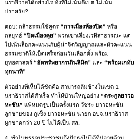
นราธิวาสได้อย่างไร ทั้งที่ไม่เน้นดีเบต ไม่เน้น
ปราศรัย?
ตอบ: กล้าธรรมใช้สูตร
“การเมืองห้องปิด”
หรือ
กลยุทธ์
“ปิดเมืองคุย”
พวกเขาเลี่ยงเวทีสาธารณะ แต่
ไปเน้นล็อกคะแนนกับผู้นำจิตวิญญาณและหัวคะแนน
ธรรมชาติให้เบ็ดเสร็จก่อนวันเลือกตั้ง พร้อม
ยุทธศาสตร์
“อัดทรัพยากรเกินลิมิต”
และ
“พร้อมเกทับ
ทุกนาที”
ตัวอย่างที่เห็นได้ชัดคือ สามารถล้มช้างในเขต 1
นราธิวาสได้สำเร็จ ทำให้บ้านใหญ่อย่าง
“ตระกูลยาวอ
หะซัน”
แพ้หมดรูปเป็นครั้งแรก วัชระ ยาวอหะซัน
ลูกชายของ กูเซ็ง ยาวอหะซัน นายก อบจ.นราธิวาส
ผูกขาดกว่า 20 ปี ไม่ได้เป็น สส.
4. ทำไมพรรคประชาชนถึงปักธงไม่ได้ที่ปลายด้าม