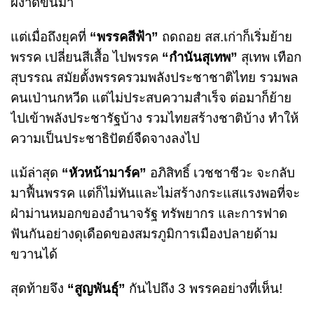
ผงาดขึ้นมา
แต่เมื่อถึงยุคที่
“พรรคสีฟ้า”
ถดถอย สส.เก่าก็เริ่มย้าย
พรรค เปลี่ยนสีเสื้อ ไปพรรค
“กำนันสุเทพ”
สุเทพ เทือก
สุบรรณ สมัยตั้งพรรครวมพลังประชาชาติไทย รวมพล
คนเป่านกหวีด แต่ไม่ประสบความสำเร็จ ต่อมาก็ย้าย
ไปเข้าพลังประชารัฐบ้าง รวมไทยสร้างชาติบ้าง ทำให้
ความเป็นประชาธิปัตย์จืดจางลงไป
แม้ล่าสุด
“หัวหน้ามาร์ค”
อภิสิทธิ์ เวชชาชีวะ จะกลับ
มาฟื้นพรรค แต่ก็ไม่ทันและไม่สร้างกระแสแรงพอที่จะ
ฝ่าม่านหมอกของอำนาจรัฐ ทรัพยากร และการฟาด
ฟันกันอย่างดุเดือดของสมรภูมิการเมืองปลายด้าม
ขวานได้
สุดท้ายจึง
“สูญพันธุ์”
กันไปถึง 3 พรรคอย่างที่เห็น!