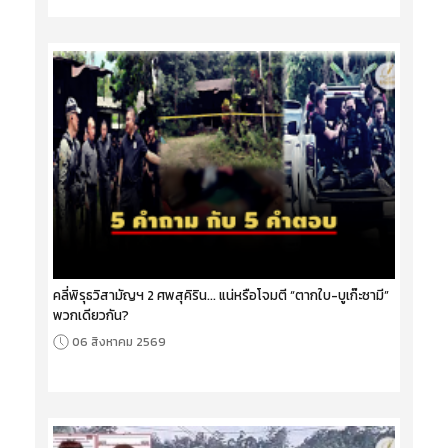
คลี่พิรุธวิสามัญฯ 2 ศพสุคิริน... แน่หรือโจมตี “ตากใบ-บูเก๊ะซามี”
พวกเดียวกัน?
06 สิงหาคม 2569