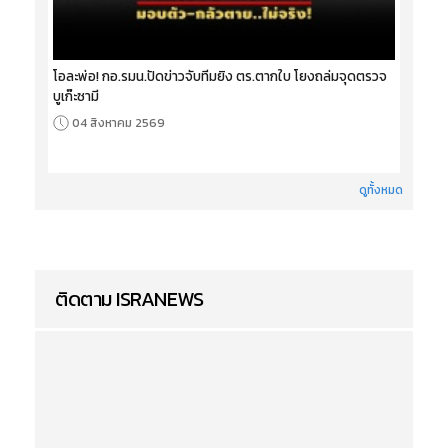
โอละพ่อ! กอ.รมน.ปัดข่าวจับทีมยิง ตร.ตากใบ โยงถล่มจุดตรวจ
บูเก๊ะซามี
04 สิงหาคม 2569
ดูทั้งหมด
ติดตาม ISRANEWS