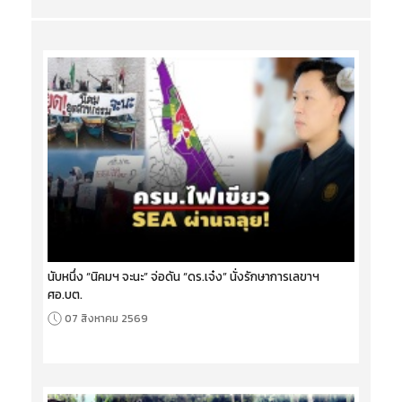
นับหนึ่ง “นิคมฯ จะนะ” จ่อดัน “ดร.เจ๋ง” นั่งรักษาการเลขาฯ
ศอ.บต.
07 สิงหาคม 2569