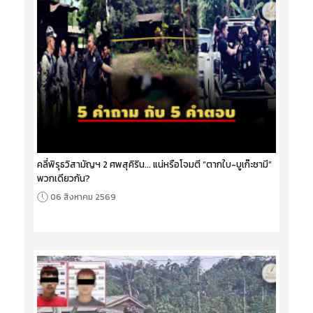
คลี่พิรุธวิสามัญฯ 2 ศพสุคิริน... แน่หรือโจมตี “ตากใบ-บูเก๊ะซามี”
พวกเดียวกัน?
06 สิงหาคม 2569