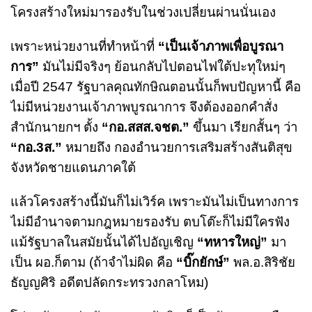
โครงสร้างใหม่มารองรับในช่วงเปลี่ยนผ่านนั่นเอง
เพราะหน่วยงานที่ทำหน้าที่
“เป็นเจ้าภาพเพื่อบูรณา
การ”
มันไม่มีจริงๆ ย้อนกลับไปตอนไฟใต้ปะทุใหม่ๆ
เมื่อปี 2547 รัฐบาลคุณทักษิณตอนนั้นก็พบปัญหานี้ คือ
ไม่มีหน่วยงานเจ้าภาพบูรณาการ จึงต้องออกคำสั่ง
สำนักนายกฯ ตั้ง
“กอ.สสส.จชต.”
ขึ้นมา เรียกสั้นๆ ว่า
“กอ.3ส.”
หมายถึง กองอำนวยการเสริมสร้างสันติสุข
จังหวัดชายแดนภาคใต้
แล้วโครงสร้างนี้มันก็ไม่เวิร์ค เพราะมันไม่เป็นทางการ
ไม่มีอำนาจตามกฎหมายรองรับ ตบโต๊ะก็ไม่มีใครฟัง
แม้รัฐบาลในสมัยนั้นได้ไปอัญเชิญ
“ทหารใหญ่”
มา
เป็น ผอ.ก็ตาม (ถ้าจำไม่ผิด คือ
“บิ๊กยักษ์”
พล.อ.สิริชัย
ธัญญศิริ อดีตปลัดกระทรวงกลาโหม)