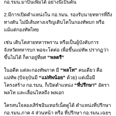
กอ.รมน.มาบินเพิ่มได้ อย่างนี้เป็นต้น
2.มีการเปิดตำแหน่งใน กอ.รมน. รองรับนายทหารที่ถึง
ทางตัน ไม่มีเส้นทางเจริญเติบโตในกองทัพบก หรือ
แม้แต่กองทัพไทย
เช่น เติบโตสายทหารพราน หรือเป็นผู้บังคับการ
จังหวัดทหารบก พอจะโตต่อ เพื่อขึ้นแม่ทัพ ปรากฏว่า
ขึ้นไม่ได้ ก็คาอยู่ที่ยศ
“พลตรี”
ในอดีต แต่ละกองทัพภาค มี
“พลโท”
คนเดียว คือ
แม่ทัพ (ปัจจุบันมี
“แม่ทัพน้อย”
ด้วย) แต่เมื่อมี
โครงสร้าง กอ.รมน. ก็เปิดตำแหน่ง
“ที่ปรึกษา”
อัตรา
พลโท และเลื่อนไหลถึง พลเอก
ใครสนใจลองเสิร์ชอินเทอร์เน็ตดูได้ ตำแหน่งที่ปรึกษา
กอ.รมน.ภาค 4 ส่วนหน้า หรือ ที่ปรึกษา กอ.รมน.เฉยๆ