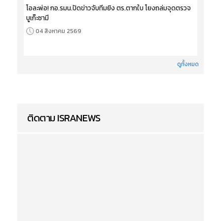
โอละพ่อ! กอ.รมน.ปัดข่าวจับทีมยิง ตร.ตากใบ โยงถล่มจุดตรวจ
บูเก๊ะซามี
04 สิงหาคม 2569
ดูทั้งหมด
ติดตาม ISRANEWS