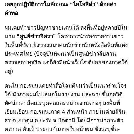
เคยถูกปฏิบัติการในลักษณะ “ไอโอสีดำ” ด้อยค่า
ด่าทอ
ผมเคยทำข่าวปัญหาชายแดนใต้ ลงพื้นที่อยู่หลายปีใน
นาม
“ศูนย์ข่าวอิศรา”
โครงการนำร่องรายงานข่าว
ในพื้นที่ขัดแย้งของสมาคมนักข่าวนักหนังสือพิมพ์แห่ง
ประเทศไทย (ปัจจุบันพัฒนาเป็นศูนย์ข่าวสืบสวน
ตรวจสอบทุจริต แต่ก็ยังมีหน้าเว็บไซต์ย่อยของภาคใต้
อยู่)
คนใน กอ.รมน.เคยทำสื่อโจมตีผมว่าเป็นแนวร่วมโจร
ใต้ นำภาพผมไปเสนอในรายงาน และฉายขึ้นจอวิดี
ทัศน์เวลามีคณะบุคคลและหน่วยงานต่างๆ ลงพื้นที่
เยี่ยมเยือน กอ.รมน.ภาค 4 ส่วนหน้า ภายในค่ายสิริน
ธร ต.เขาตูม อ.ยะรัง จ.ปัตตานี โดยมีการนำภาพตัว
ตะกวด ตัวเห้ ประกบกับภาพใบหน้าผม ซึ่งระบุชื่อ-