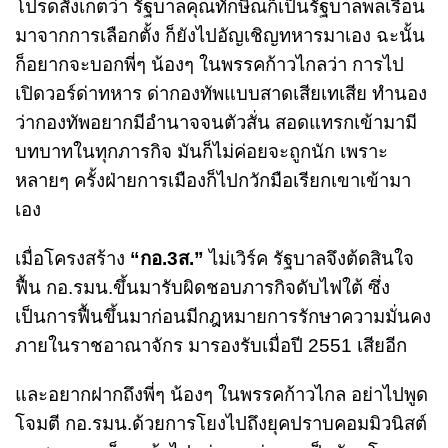
โปรดสังเกตว่า รัฐบาลคุณทักษิณก็เป็นรัฐบาลพลเรือน
มาจากการเลือกตั้ง ก็ยังไปอัญเชิญทหารมาเอง ฉะนั้น
ก็อยากจะบอกพี่ๆ น้องๆ ในพรรคก้าวไกลว่า การไป
เปิดวอร์ด่าทหาร ด่ากองทัพแบบสาดเสียเทเสีย ทำนอง
ว่ากองทัพอยากมีอำนาจจนตัวสั่น สอดแทรกเข้ามามี
บทบาทในทุกภารกิจ มันก็ไม่ค่อยจะถูกนัก เพราะ
หลายๆ ครั้งฝ่ายการเมืองก็ไปกวักมือเรียกเขาเข้ามา
เอง
เมื่อโครงสร้าง
“กอ.3ส.”
ไม่เวิร์ค รัฐบาลจึงต้ดสินใจ
ฟื้น กอ.รมน.ขึ้นมารับผิดชอบภารกิจดับไฟใต้ ซึ่ง
เป็นการฟื้นขึ้นมาก่อนมีกฎหมายการรักษาความมั่นคง
ภายในราชอาณาจักร มารองรับเมื่อปี 2551 เสียอีก
และอยากฝากถึงพี่ๆ น้องๆ ในพรรคก้าวไกล อย่าไปพูด
โจมตี กอ.รมน.ด้วยการโยงไปถึงยุคปราบคอมมิวนิสต์