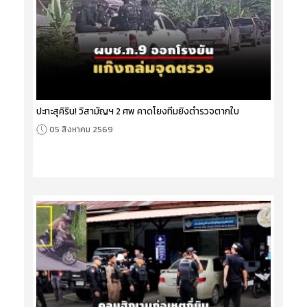
ปะทะสุคิริน! วิสามัญฯ 2 ศพ คาดโยงทีมยิงตำรวจตากใบ
05 สิงหาคม 2569