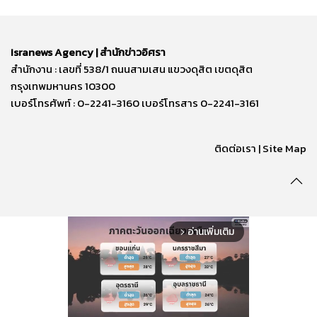
Isranews Agency | สำนักข่าวอิศรา
สำนักงาน : เลขที่ 538/1 ถนนสามเสน แขวงดุสิต เขตดุสิต
กรุงเทพมหานคร 10300
เบอร์โทรศัพท์ : 0-2241-3160 เบอร์โทรสาร 0-2241-3161
ติดต่อเรา | Site Map
อ่านเพิ่มเติม
arrow_forward_ios