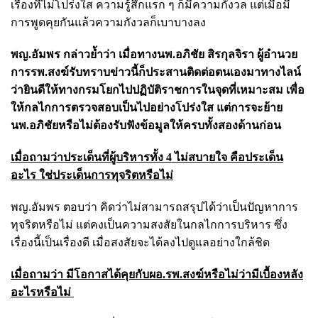
เรื่องที่ไม่โปร่งใส ความรู้สึกแรก ๆ ก็มีความกังวล แต่เมื่อมี
การพูดคุยกันแล้วความกังวลก็เบาบางลง
พญ.อัมพร กล่าวย้ำว่า
เมื่อทางนพ.อภิชัย สิรกุลจิรา ผู้อำนวย
การรพ.สงฆ์รับทราบข่าวนี้ก็ประสานติดต่อตนเองมาทางไลน์
ว่ายินดีให้ทางกรมโยกไปปฏิบัติราชการในจุดที่เหมาะสม เพื่อ
ให้กลไกการตรวจสอบเป็นไปอย่างโปร่งใส แต่การจะย้าย
นพ.อภิชัยหรือไม่ต้องรับฟังข้อมูลให้ครบทั้งสองด้านก่อน
เมื่อถามว่าประเด็นที่ผู้บริหารทั้ง 4 ไม่สบายใจ คือประเด็น
อะไร ใช่ประเด็นการทุจริตหรือไม่
พญ.อัมพร ตอบว่า คิดว่าไม่สามารถสรุปได้ว่าเป็นปัญหาการ
ทุจริตหรือไม่ แต่คงเป็นความสงสัยในกลไกการบริหาร ซึ่ง
เรื่องนี้เป็นเรื่องดี เมื่อสงสัยจะได้ลงไปดูแลอย่างใกล้ชิด
เมื่อถามว่า มีโอกาสได้คุยกับผอ.รพ.สงฆ์หรือไม่ว่ามีเบื้องหลัง
อะไรหรือไม่