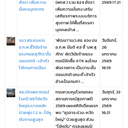
อัตรา เพิ่มความ
(พกส.) รวม 624 อัตรา
2569 17:21
มั่นคงบุคลากร
เพิ่มความมั่นคง เสริม
เสถียรภาพระบบบริการ
สุขภาพ ให้พื้นที่สรรหา
บุคคลเข้าส ...
รมว.สธ.แจงปม
'พัฒนา'รมว.สธ. แจง ปม
วันจันทร์,
อ.ก.พ.ชี้วินัยร้าย
อ.ก.พ. มีมติ 4:3 ชี้ ‘นพ.สุ
26
แรง'หมอสุภัทร'ขั้น
ภัทร’ ผิดวินัยร้ายแรง
มกราคม
ตอนปกติ -เจ้าตัว
กรณีจัดซื้อ ATK ลงโทษ
2569
โต้เกมการเมือง
พ้นราชการ เป็นวาระขั้น
16:19
ตอนปกติ ขณะที่ เจ้าตัว
อ้างเป็นเกมกา ...
สธ.เปิดพยากรณ์
กรมควบคุมโรคแถลง
วันศุกร์, 23
โรคปี 69 ไข้หวัด
สถานการณ์สุขภาพปี
มกราคม
ใหญ่ระบาดหนัก
2569 เผยสถิติเดือนแรก
2569
ป่วยพุ่ง 1.2 ล.-ไข้หู
พบ "อุจจาระร่วง-หวัด
16:21
ดับตายสูงสุด
ใหญ่" ป่วยสูงสุด ส่วน
"ไข้หูดับ" ครองแชมป์