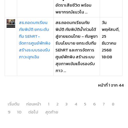
อัตราเสียชีวิต พร้อม
พยากรณ์แนวโน ...
สธ.ถอดบทเรียน
สธ.ถอดบทเรียนภัย
วัน
ภัยพิบัติ ยกระดับ
พิบัติ ภัยพิบัติน้ำท่วมใต้
พฤหัสบดี,
ทีม SEhRT-
สู่ชายแดนไทย – กัมพูชา
25
จัดการศูนย์พักพิง
รับนโยบาย ยกระดับทีม
ธันวาคม
สร้างระบบรองรับ
SEhRT และการจัดการ
2568
ภาวะฉุกเฉิน
ศูนย์พักพิง สร้างระบบ
18:08
สุขภาพเข้มแข็งรองรับ
ภาว ...
หน้าที่ 1 จาก 44
เริ่มต้น
ก่อนหน้า
1
2
3
4
5
6
7
8
9
10
ต่อไป
สุดท้าย