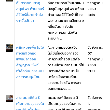
อันตรายกินยาคู่
อันตรายกรณีกินยาแผน
กรกฎาคม
สมุนไพร ค้านเออร์
ปัจจุบันคู่สมุนไพร พร้อม
2569
ลี่รีไทร์ชี้ขาดกำลัง
ค้าน ‘เออร์ลี่รีไทร์’ ชี้โรง
18:19
9 หมื่นอัตรา
พยาบาลขาดคนวิกฤต 9
หมื่นอัตรา เร่งดัน
กฎหมายแยกตัวพ้น
ระบบ ก ...
ผลิตหมอเพิ่ม ไม่ใช่
"...ภาวะสมองไหลจึง
วันอังคาร,
ทางแก้! วิกฤต
ไม่ใช่เรื่องของการวิ่ง
07
แพทย์ลาออก
หาความร่ำรวย แต่คือ
กรกฎาคม
สัญญาณชีพที่
การหนีตายจากระบบที่ใช้
2569
กำลังดับของระบบ
‘ความเสียสละ’ มาเป็น
18:31
สาธารณสุขไทย
เครื่องมือเอาเปรียบ
แรงงานวิชาชีพ การลา
ออกยกแผงข ...
สธ.เผยสถิติ 3 ปี
สธ.เผยสถิติช่วง 3 ปี
วันอังคาร,
เกิดความรุนแรงใน
เกิดเหตุรุนแรงในสถาน
12
รพ. 91 ครั้ง ผู้ก่อ
พยาบาล 91 เหตุการณ์
พฤษภาคม