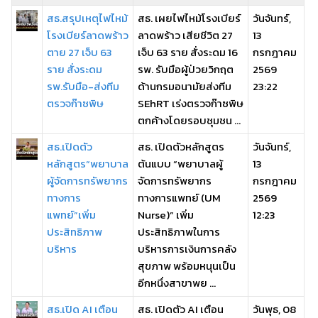
สธ.สรุปเหตุไฟไหม้
สธ. เผยไฟไหม้โรงเบียร์
วันจันทร์,
โรงเบียร์ลาดพร้าว
ลาดพร้าว เสียชีวิต 27
13
ตาย 27 เจ็บ 63
เจ็บ 63 ราย สั่งระดม 16
กรกฎาคม
ราย สั่งระดม
รพ. รับมือผู้ป่วยวิกฤต
2569
รพ.รับมือ-ส่งทีม
ด้านกรมอนามัยส่งทีม
23:22
ตรวจก๊าซพิษ
SEhRT เร่งตรวจก๊าซพิษ
ตกค้างโดยรอบชุมชน ...
สธ.เปิดตัว
สธ. เปิดตัวหลักสูตร
วันจันทร์,
หลักสูตร“พยาบาล
ต้นแบบ “พยาบาลผู้
13
ผู้จัดการทรัพยากร
จัดการทรัพยากร
กรกฎาคม
ทางการ
ทางการแพทย์ (UM
2569
แพทย์”เพิ่ม
Nurse)” เพิ่ม
12:23
ประสิทธิภาพ
ประสิทธิภาพในการ
บริหาร
บริหารการเงินการคลัง
สุขภาพ พร้อมหนุนเป็น
อีกหนึ่งสาขาพย ...
สธ.เปิด AI เตือน
สธ. เปิดตัว AI เตือน
วันพุธ, 08