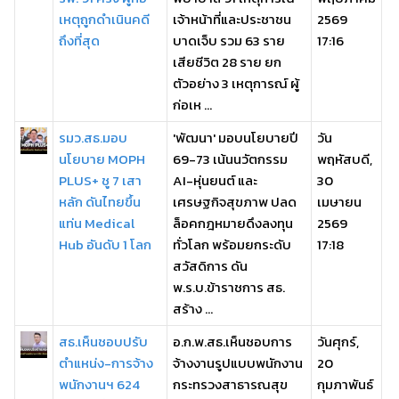
เหตุถูกดำเนินคดี
เจ้าหน้าที่และประชาชน
2569
ถึงที่สุด
บาดเจ็บ รวม 63 ราย
17:16
เสียชีวิต 28 ราย ยก
ตัวอย่าง 3 เหตุการณ์ ผู้
ก่อเห ...
รมว.สธ.มอบ
'พัฒนา' มอบนโยบายปี
วัน
นโยบาย MOPH
69-73 เน้นนวัตกรรม
พฤหัสบดี,
PLUS+ ชู 7 เสา
AI-หุ่นยนต์ และ
30
หลัก ดันไทยขึ้น
เศรษฐกิจสุขภาพ ปลด
เมษายน
แท่น Medical
ล็อคกฎหมายดึงลงทุน
2569
Hub อันดับ 1 โลก
ทั่วโลก พร้อมยกระดับ
17:18
สวัสดิการ ดัน
พ.ร.บ.ข้าราชการ สธ.
สร้าง ...
สธ.เห็นชอบปรับ
อ.ก.พ.สธ.เห็นชอบการ
วันศุกร์,
ตำแหน่ง-การจ้าง
จ้างงานรูปแบบพนักงาน
20
พนักงานฯ 624
กระทรวงสาธารณสุข
กุมภาพันธ์