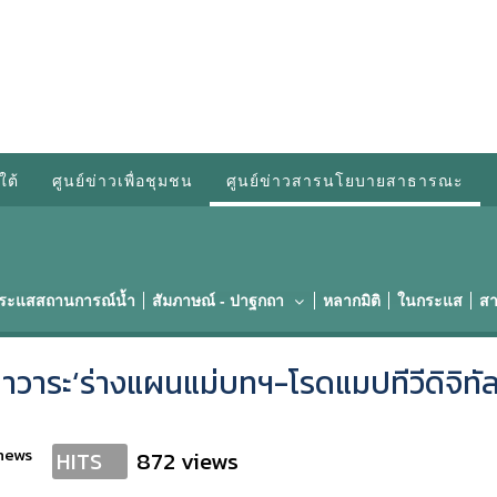
ใต้
ศูนย์ข่าวเพื่อชุมชน
ศูนย์ข่าวสารนโยบายสาธารณะ
กระแสสถานการณ์น้ำ
สัมภาษณ์ - ปาฐกถา
หลากมิติ
ในกระแส
สา
าวาระ‘ร่างแผนแม่บทฯ-โรดแมปทีวีดิจิทัล
news
872 views
HITS