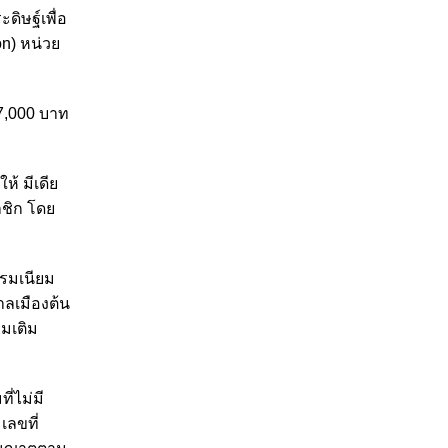
ิษฐ์เพื่อ
on) หน่วย
7,000 บาท
้ มีเดีย
าชิก โดย
รรมเนียม
ลเมืองต้น
มเติม
่ไม่มี
เลขที่