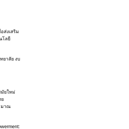
อส่งเสริม
นโลยี
ทยาลัย งบ
มัยใหม่
ทย
ระมาณ
owerment: