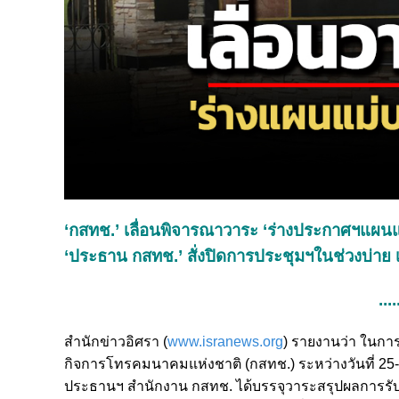
‘กสทช.’ เลื่อนพิจารณาวาระ ‘ร่างประกาศฯแผนแม่
‘ประธาน กสทช.’ สั่งปิดการประชุมฯในช่วงบ่าย 
....
สำนักข่าวอิศรา (
www.isranews.org
) รายงานว่า ในกา
กิจการโทรคมนาคมแห่งชาติ (กสทช.) ระหว่างวันที่ 25-2
ประธานฯ สำนักงาน กสทช. ได้บรรจุวาระสรุปผลการรับ