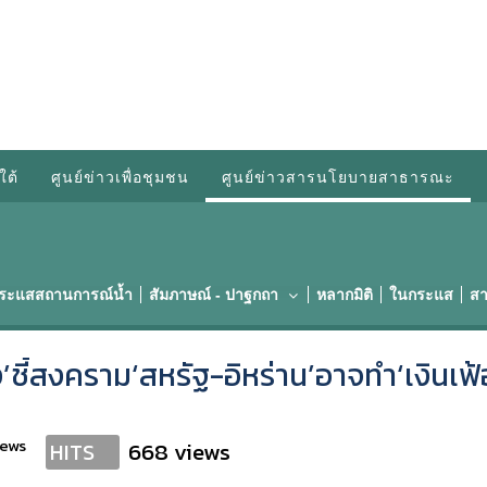
ใต้
ศูนย์ข่าวเพื่อชุมชน
ศูนย์ข่าวสารนโยบายสาธารณะ
กระแสสถานการณ์น้ำ
สัมภาษณ์ - ปาฐกถา
หลากมิติ
ในกระแส
สา
ชี้สงคราม‘สหรัฐ-อิหร่าน’อาจทำ‘เงินเฟ้อ
news
668 views
HITS