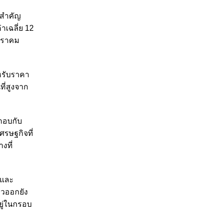
นสำคัญ
เฉลี่ย 12
มกราคม
หรับราคา
ี่สูงจาก
ะกอบกับ
ศรษฐกิจที่
งที่
นและ
ราวออกยัง
ยู่ในกรอบ