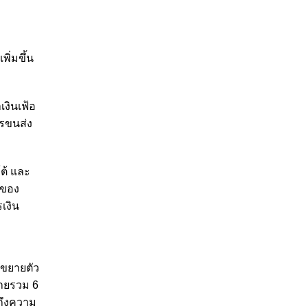
ิ่มขึ้น
เงินเฟ้อ
ารขนส่ง
ต้ และ
รของ
เงิน
รขยายตัว
บายรวม 6
งถึงความ