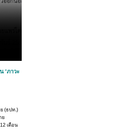
อน 'ภาวะ
ทย (ธปท.)
าย
 12 เดือน