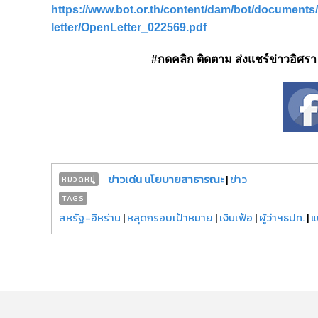
https://www.bot.or.th/content/dam/bot/documents/
letter/OpenLetter_022569.pdf
#กดคลิก ติดตาม ส่งแชร์ข่าวอิศรา ได
ข่าวเด่น นโยบายสาธารณะ
|
ข่าว
หมวดหมู่
TAGS
สหรัฐ-อิหร่าน
|
หลุดกรอบเป้าหมาย
|
เงินเฟ้อ
|
ผู้ว่าฯธปท.
|
แ