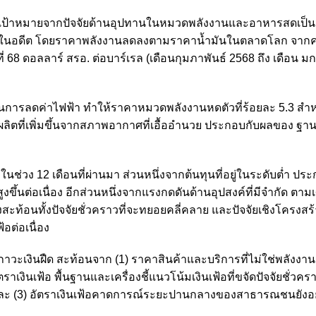
่ากรอบเป้าหมายจากปัจจัยด้านอุปทานในหมวดพลังงานและอาหารสดเป็
่ยในอดีต
โดยราคาพลังงานลดลงตามราคาน้ำมันในตลาดโลก จากค่า
ยที่ 68 ดอลลาร์ สรอ. ต่อบาร์เรล (เดือนกุมภาพันธ์ 2568 ถึง เดือน 
นการลดค่าไฟฟ้า ทำให้ราคาหมวดพลังงานหดตัวที่ร้อยละ 5.3 สำ
ตที่เพิ่มขึ้นจากสภาพอากาศที่เอื้ออำนวย ประกอบกับผลของ ฐานท
8 ในช่วง 12 เดือนที่ผ่านมา ส่วนหนึ่งจากต้นทุนที่อยู่ในระดับต่ำ ปร
ึ้นต่อเนื่อง อีกส่วนหนึ่งจากแรงกดดันด้านอุปสงค์ที่มีจำกัด ตามเ
ึงสะท้อนทั้งปัจจัยชั่วคราวที่จะทยอยคลี่คลาย และปัจจัยเชิงโครงสร้า
อต่อเนื่อง
้อนภาวะเงินฝืด สะท้อนจาก (1) ราคาสินค้าและบริการที่ไม่ใช่พลังงา
าเงินเฟ้อ พื้นฐานและเครื่องชี้แนวโน้มเงินเฟ้อที่ขจัดปัจจัยชั่วค
ง และ (3) อัตราเงินเฟ้อคาดการณ์ระยะปานกลางของสาธารณชนยังอ