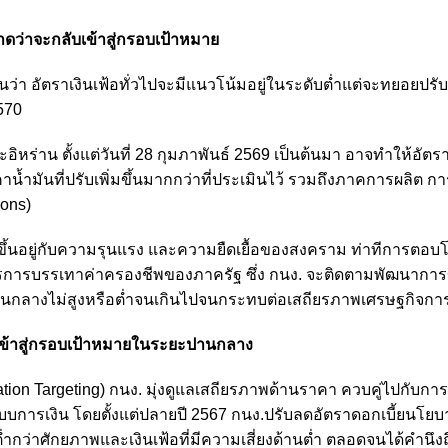
าดว่าจะกลับเข้าสู่กรอบเป้าหมาย
นว่า อัตราเงินเฟ้อทั่วไปจะมีแนวโน้มอยู่ในระดับต่ำแต่จะทยอยปรับเพ
570
หร่าน ตั้งแต่วันที่ 28 กุมภาพันธ์ 2569 เป็นต้นมา อาจทำให้อัตรา
คาน้ำมันที่ปรับเพิ่มขึ้นมากกว่าที่ประเมินไว้ รวมถึงภาคการผลิต ก
ions)
ง ขึ้นอยู่กับความรุนแรง และความยืดเยื้อของสงคราม ท่าทีการตอบโ
รการบรรเทาค่าครองชีพของภาครัฐ ซึ่ง กนง. จะติดตามพัฒนากา
ยะปานกลางไม่สูงหรือต่ำจนเกินไปจนกระทบต่อเสถียรภาพเศรษฐกิจการ
ับเข้าสู่กรอบเป้าหมายในระยะปานกลาง
lation Targeting) กนง. มุ่งดูแลเสถียรภาพด้านราคา ควบคู่ไปกับกา
บการเงิน โดยตั้งแต่ปลายปี 2567 กนง.ปรับลดอัตราดอกเบี้ยนโย
วต่ำกว่าศักยภาพและเงินเฟ้อที่มีความเสี่ยงด้านต่ำ ตลอดจนได้คำนึ