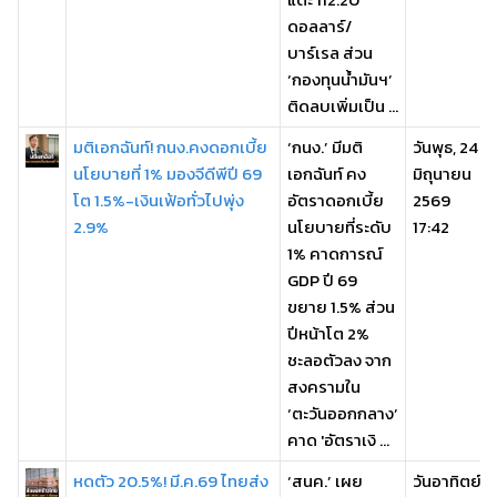
ดอลลาร์/
บาร์เรล ส่วน
‘กองทุนน้ำมันฯ’
ติดลบเพิ่มเป็น ...
มติเอกฉันท์! กนง.คงดอกเบี้ย
‘กนง.’ มีมติ
วันพุธ, 24
นโยบายที่ 1% มองจีดีพีปี 69
เอกฉันท์ คง
มิถุนายน
โต 1.5%-เงินเฟ้อทั่วไปพุ่ง
อัตราดอกเบี้ย
2569
2.9%
นโยบายที่ระดับ
17:42
1% คาดการณ์
GDP ปี 69
ขยาย 1.5% ส่วน
ปีหน้าโต 2%
ชะลอตัวลง จาก
สงครามใน
‘ตะวันออกกลาง’
คาด 'อัตราเงิ ...
หดตัว 20.5%! มี.ค.69 ไทยส่ง
‘สนค.’ เผย
วันอาทิตย์,