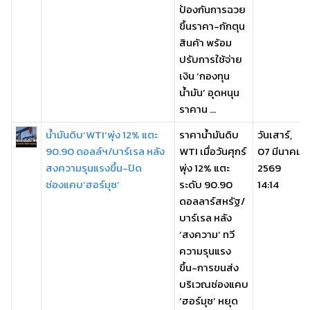
ป้องกันการฉวย
ขึ้นราคา-กักตุน
สินค้า พร้อม
ปรับการใช้จ่าย
เงิน ‘กองทุน
น้ำมัน’ อุดหนุน
ราคาน ...
น้ำมันดิบ‘WTI’พุ่ง 12% แตะ
ราคาน้ำมันดิบ
วันเสาร์,
90.90 ดอลล์ฯ/บาร์เรล หลัง
WTI เมื่อวันศุกร์
07 มีนาคม
สงความรุนแรงขึ้น-ปิด
พุ่ง 12% แตะ
2569
ช่องแคบ‘ฮอร์มุซ’
ระดับ 90.90
14:14
ดอลลาร์สหรัฐ/
บาร์เรล หลัง
‘สงความ’ ทวี
ความรุนแรง
ขึ้น-การขนส่ง
บริเวณช่องแคบ
‘ฮอร์มุซ’ หยุด