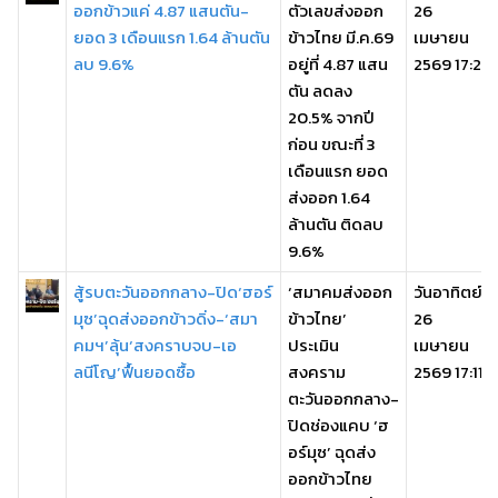
ออกข้าวแค่ 4.87 แสนตัน-
ตัวเลขส่งออก
26
ยอด 3 เดือนแรก 1.64 ล้านตัน
ข้าวไทย มี.ค.69
เมษายน
ลบ 9.6%
อยู่ที่ 4.87 แสน
2569 17:21
ตัน ลดลง
20.5% จากปี
ก่อน ขณะที่ 3
เดือนแรก ยอด
ส่งออก 1.64
ล้านตัน ติดลบ
9.6%
สู้รบตะวันออกกลาง-ปิด‘ฮอร์
‘สมาคมส่งออก
วันอาทิตย์,
มุซ’ฉุดส่งออกข้าวดิ่ง-‘สมา
ข้าวไทย’
26
คมฯ’ลุ้น‘สงคราบจบ-เอ
ประเมิน
เมษายน
ลนีโญ’ฟื้นยอดซื้อ
สงคราม
2569 17:11
ตะวันออกกลาง-
ปิดช่องแคบ ‘ฮ
อร์มุซ’ ฉุดส่ง
ออกข้าวไทย