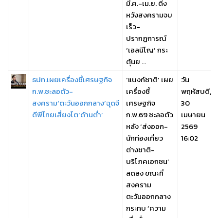
มี.ค.-เม.ย. ดิ่ง
หวังสงครามจบ
เร็ว-
ปรากฏการณ์
‘เอลนีโญ’ กระ
ตุ้นย ...
ธปท.เผยเครื่องชี้เศรษฐกิจ
‘แบงก์ชาติ’ เผย
วัน
ก.พ.ชะลอตัว-
เครื่องชี้
พฤหัสบดี,
สงคราม‘ตะวันออกกลาง’ฉุดจี
เศรษฐกิจ
30
ดีพีไทยเสี่ยงโต‘ด้านต่ำ’
ก.พ.69 ชะลอตัว
เมษายน
หลัง ‘ส่งออก-
2569
นักท่องเที่ยว
16:02
ต่างชาติ-
บริโภคเอกชน’
ลดลง ขณะที่
สงคราม
ตะวันออกกลาง
กระทบ ‘ความ