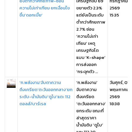
ยังต่ำกว่าศักยภาพ-ซ่อน
เศรษฐกิจปี 69
กรกฎาคม
ความไม่เท่าเทียม ยกเงื่อนไข
ขยายตัว 2.3%
2569
ขึ้น‘ดอกเบี้ย’
แต่ยังเป็นระดับ
15:35
ต่ำกว่าศักยภาพ
2.7% ซ่อน
‘ความไม่เท่า
เทียม’ เหตุ
เศรษฐกิจโต
แบบ ‘K-shape’
การส่งออก
‘กระจุกตัว ...
‘ก.พลังงาน’จับตาความ
‘ก.พลังงาน’
วันศุกร์, 01
ตึงเครียด‘ตะวันออกกลาง’ยก
จับตาความ
พฤษภาคม
ระดับ-น้ำมันดิบ‘ดูไบ’แตะ 112
ตึงเครียด
2569
ดอลล์/บาร์เรล
‘ตะวันออกกลาง’
18:38
ยกระดับ ขณะที่
ล่าสุดราคา
น้ำมันดิบ ‘ดูไบ’
แตะ 112.20