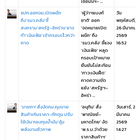
เชื่อมั่นฯ- ...
ธปท.ออกจม.เปิดผนึก
‘ผู้ว่าฯแบงก์
วัน
ถึง‘รมว.คลัง’ชี้
ชาติ’ ออก
พฤหัสบดี,
สงคราม‘สหรัฐ-อิหร่าน’อาจ
‘จดหมายเปิด
26 มีนาคม
ทำ‘เงินเฟ้อ’เข้ากรอบเร็วกว่า
ผนึก’ ถึง
2569
คาด
‘รมว.คลัง’ ชี้แจง
16:52
‘เงินเฟ้อ’ หลุด
กรอบเป้าหมาย
ยืนยันไม่สะท้อน
'ภาวะเงินฝืด’
คาดความขัด
แย้ง ‘สหรัฐฯ-
อิหร่า ...
‘นายกฯ’สั่งงัดกม.คุมขาย
‘อนุทิน’ สั่ง
วันเสาร์, 21
สินค้าเกินราคา-กักตุน ปรับ
‘พาณิชย์-
มีนาคม
ใช้เงิน‘กองทุนน้ำมัน’อุ้ม
มหาดไทย’ งัด
2569
พลังงานชีวภาพ
‘พ.ร.บ.ว่าด้วย
14:27
ราคาสินค้าฯ’