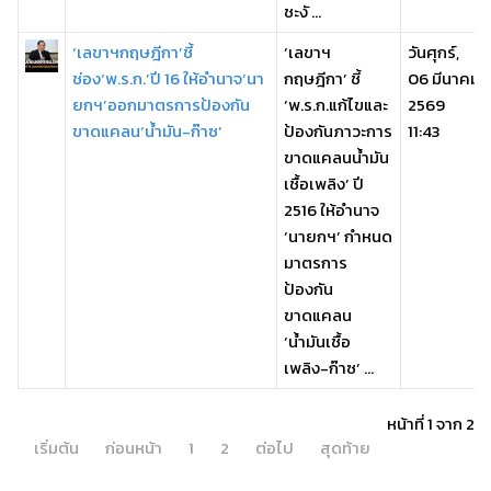
ชะงั ...
‘เลขาฯกฤษฎีกา’ชี้
‘เลขาฯ
วันศุกร์,
ช่อง‘พ.ร.ก.’ปี 16 ให้อำนาจ‘นา
กฤษฎีกา’ ชี้
06 มีนาคม
ยกฯ’ออกมาตรการป้องกัน
‘พ.ร.ก.แก้ไขและ
2569
ขาดแคลน‘น้ำมัน-ก๊าซ’
ป้องกันภาวะการ
11:43
ขาดแคลนน้ำมัน
เชื้อเพลิง’ ปี
2516 ให้อำนาจ
‘นายกฯ’ กำหนด
มาตรการ
ป้องกัน
ขาดแคลน
‘น้ำมันเชื้อ
เพลิง-ก๊าซ’ ...
หน้าที่ 1 จาก 2
เริ่มต้น
ก่อนหน้า
1
2
ต่อไป
สุดท้าย