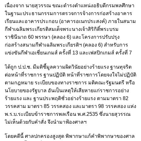
เนื่องจาก นายสุวรรณ ขณะดำรงตำแหน่งอธิบดีกรมพลศึกษา
ในฐานะประธานกรรมการตรวจการจ้างการก่อสร้างอาคาร
เรียนและอาคารประกอบ (อาคารอเนกประสงค์) ภายในสนาม
กีฬาเฉลิมพระเกียรติสมเด็จพระนางเจ้าสิริกิติ์พระบรม
ราชินีนาถ 60 พรรษา (คลอง 6) และโครงการปรับปรุง
ก่อสร้างสนามกีฬาเฉลิมพระเกียรติฯ (คลอง 6) สำหรับการ
แข่งขันกีฬาเอเชี่ยนเกมส์ ครั้งที่ 13 และเฟสปิกเกมส์ ครั้งที่ 7
ได้ถูก ป.ป.ช. มีมติชี้มูลความผิดวินัยอย่างร้ายแรง ฐานทุจริต
ต่อหน้าที่ราชการ ฐานปฏิบัติ หน้าที่ราชการโดยจงใจไม่ปฏิบัติ
ตามกฎหมาย ระเบียบของทางราชการ มติคณะรัฐมนตรี หรือ
นโยบายของรัฐบาล อันเป็นเหตุให้เสียหายแก่ราชการอย่าง
ร้ายแรง และ ฐานประพฤติชั่วอย่างร้ายแรง ตามมาตรา 82
วรรคสาม มาตรา 85 วรรคสอง และมาตรา 98 วรรคสอง แห่ง
พ.ร.บ.ระเบียบข้าราชการพลเรือน พ.ศ.2535 ซึ่งนายสุวรรณ
ไม่เห็นด้วยกับคำสั่ง จึงนำมาฟ้องศาลฯ
โดยคดีนี้ ศาลปกครองสูงสุด พิพากษาแก้คำพิพากษาของศาล