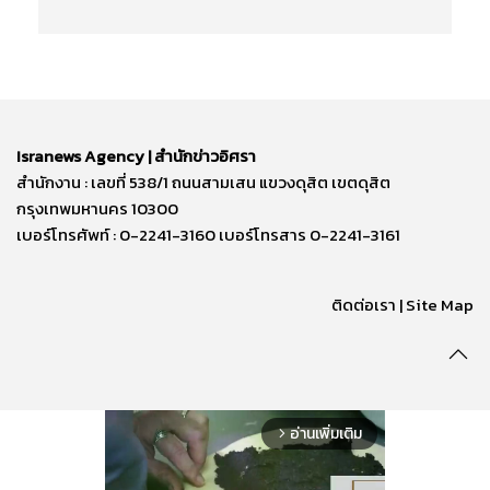
Isranews Agency | สำนักข่าวอิศรา
สำนักงาน : เลขที่ 538/1 ถนนสามเสน แขวงดุสิต เขตดุสิต
กรุงเทพมหานคร 10300
เบอร์โทรศัพท์ : 0-2241-3160 เบอร์โทรสาร 0-2241-3161
ติดต่อเรา | Site Map
อ่านเพิ่มเติม
arrow_forward_ios