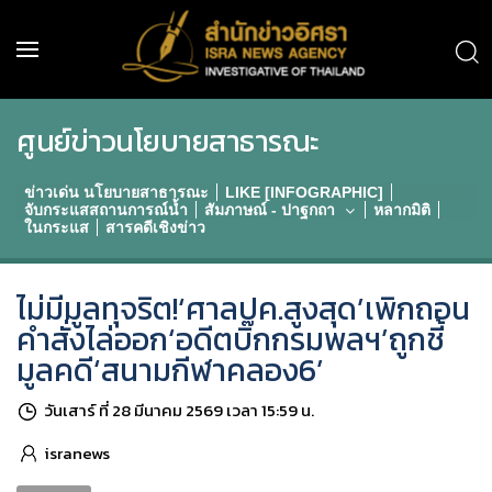
ศูนย์ข่าวนโยบายสาธารณะ
ข่าวเด่น นโยบายสาธารณะ
LIKE [INFOGRAPHIC]
จับกระแสสถานการณ์น้ำ
สัมภาษณ์ - ปาฐกถา
หลากมิติ
ในกระแส
สารคดีเชิงข่าว
ไม่มีมูลทุจริต!‘ศาลปค.สูงสุด’เพิกถอน
คำสั่งไล่ออก‘อดีตบิ๊กกรมพลฯ’ถูกชี้
มูลคดี‘สนามกีฬาคลอง6’
วันเสาร์ ที่ 28 มีนาคม 2569 เวลา 15:59 น.
isranews