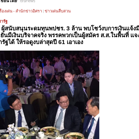
เขียนโดย
isranews
รื่องเด่น - สำนักข่าวอิศรา
|
ข่าวเด่นสืบสวน
ารัฐ
 ผู้สนับสนุนระดมทุนพปชร. 3 ล้าน พบโชว์งบการเงินแจ้งม
 ยันมีเงินบริจาคจริง พรรคพวกเป็นผู้สมัคร ส.ส.ในพื้นที่ แจ
รัฐได้ ให้รอดูงบล่าสุดปี 61 เอาเอง