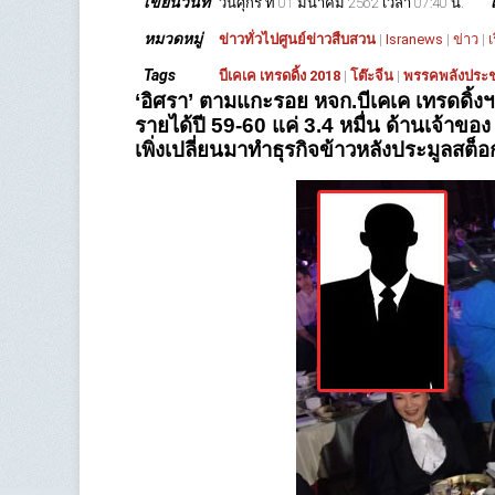
เขียนวันที่
วันศุกร์ ที่ 01 มีนาคม 2562 เวลา 07:40 น.
หมวดหมู่
ข่าวทั่วไปศูนย์ข่าวสืบสวน
|
Isranews
|
ข่าว
|
เ
Tags
บีเคเค เทรดดิ้ง 2018
|
โต๊ะจีน
|
พรรคพลังประช
‘อิศรา’ ตามแกะรอย หจก.บีเคเค เทรดดิ้งฯ
รายได้ปี 59-60 แค่ 3.4
หมื่น ด้านเจ้าของ
เพิ่งเปลี่ยนมาทำธุรกิจข้าวหลังประมูลสต็อก