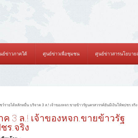
ูนย์ข่าวภาคใต้
ศูนย์ข่าวเพื่อชุมชน
ศูนย์ข่าวสารนโยบา
ชว์รายได้หลักหมื่น บริจาค 3 ล.! เจ้าของหจก.ขายข้าวรัฐนครสวรรค์ยันมีเงินให้พปชร.จริง
จาค 3 ล.! เจ้าของหจก.ขายข้าวรัฐ
ชร.จริง