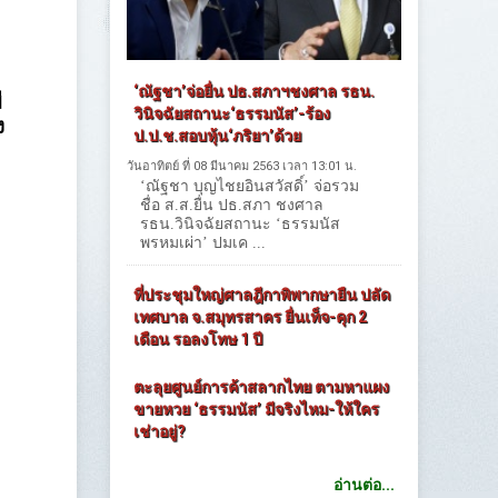
‘ณัฐชา’จ่อยื่น ปธ.สภาฯชงศาล รธน.
ี
วินิจฉัยสถานะ‘ธรรมนัส’-ร้อง
ง
ป.ป.ช.สอบหุ้น‘ภริยา’ด้วย
วันอาทิตย์ ที่ 08 มีนาคม 2563 เวลา 13:01 น.
‘ณัฐชา บุญไชยอินสวัสดิ์’ จ่อรวม
ชื่อ ส.ส.ยื่น ปธ.สภา ชงศาล
รธน.วินิจฉัยสถานะ ‘ธรรมนัส
พรหมเผ่า’ ปมเค ...
ที่ประชุมใหญ่ศาลฎีกาพิพากษายืน ปลัด
เทศบาล จ.สมุทรสาคร ยื่นเท็จ-คุก 2
เดือน รอลงโทษ 1 ปี
ตะลุยศูนย์การค้าสลากไทย ตามหาแผง
ขายหวย ‘ธรรมนัส’ มีจริงไหม-ให้ใคร
เช่าอยู่?
อ่านต่อ...