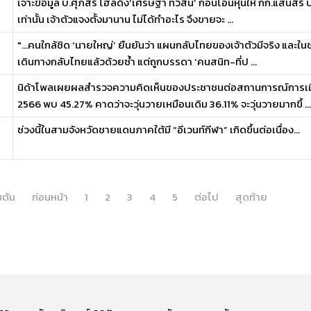
เจาะข้อมูล บ.ศุภสิริ โฮลดิ้ง‘เศรษฐา ทวีสิน’ ก่อนโอนหุ้นให้ กก.แสน
เท่านั้น เจ้าตัวแจงตั้งมานาน ไม่ได้ทำอะไร จึงขายจะ ...
"...คนใกล้ชิด ‘นายใหญ่’ ยืนยันว่า แผนกลับไทยของเจ้าตัวมีจริง และในช
เดินทางกลับไทยแล้วด้วยซ้ำ แต่ถูกบรรดา ‘คนสนิท-ที่ป ...
นิด้าโพลเผยผลสำรวจความคิดเห็นของประชาชนต่อสถานการณ์การเมือ
2566 พบ 45.27% คาดว่าจะวุ่นวายเหมือนเดิม 36.11% จะวุ่นวายมากขึ้ ...
ช่วงนี้ในสามจังหวัดชายแดนภาคใต้มี “อีเวนท์กีฬา” เกิดขึ้นต่อเนื่อง...
่มต้น
ก่อนหน้า
1
2
3
4
5
ต่อไป
สุดท้าย