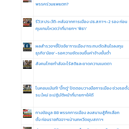
พรรคร่วมแพแตก?
รีวิว! ประวัติ-หลังฉากการเมือง ปธ.สภาฯ-2 รอง ก่อน
คุมเกมโหวตว่าที่นายกฯ 'พิธา'
ผลสำรวจฯชี้ปัจจัย‘การเมือง’กระทบตัดสินใจลงทุน
ธุรกิจ‘น้อย’-รอความชัดเจนขึ้นค่าจ้างขั้นต่ำ
สังคมไทยกําลังจะไร้สติและขาดความเมตตา
โนคอมเม้นท์! 'บิ๊กตู่' ปัดตอบวางมือการเมือง ช่วงรอตั้
รบ.ใหม่ จะปฏิบัติหน้าที่นายกฯให้ดี
กางข้อมูล 88 พรรคการเมือง ลงสนามสู้ศึกเลือก
ตั้ง ก่อนราชกิจจาฯเป่านกหวีดยุบสภาฯ