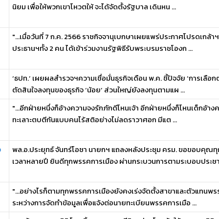
นิยม เพื่อให้พวกเขาโหวตให้ จะได้จัดตั้งรัฐบาล เดินหน ...
"...เมื่อวันที่ 7 ก.ค. 2566 ราชกิจจานุเบกษาเผยแพร่ประกาศโปรดเกล้
ประธานฯทั้ง 2 คน ได้เข้าร่วมงานรัฐพิธีรับพระบรมราชโองก ...
‘ธปท.’ เผยผลสำรวจฯความเชื่อมั่นธุรกิจเดือน พ.ค. ชี้ปัจจัย ‘การเลือ
ตัดสินใจลงทุนของธุรกิจ ‘น้อย’ ส่วนใหญ่ยังลงทุนตามแผ ...
"...อีกฝ่ายหนึ่งก็อ้างความจงรักภักดีโหนเจ้า อีกฝ่ายหนึ่งก็โหนเด็กอ้
ทะเลาะตบตีกันแบบคนไร้สติอย่างไม่ลดราวาศอก มีแต ...
ง
พล.อ.ประยุทธ์ จันทร์โอชา นายกฯ แถลงหลังประชุม ครม. ขอขอบคุณท
เวลาหลายปี ยินดีทุกพรรคการเมือง ผ่านกระบวนการตามระบอบประชา .
"...อย่างไรก็ตามทุกพรรคการเมืองยังคงเร่งจัดตั้งสาขาและตัวแทนพร
ระหว่างการจัดทำข้อมูลเพื่อแจ้งต่อนายทะเบียนพรรคการเมือ ...