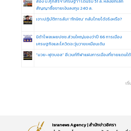
ส่อง บ.ศุภสิริฯ‘เศรษฐา’! โดนริบ 51 ล. หลังยกเลิก
สัญญาซื้อขายเงินลงทุน 240 ล.
เจาะปฏิบัติการลับ! ‘ทักษิณ’ กลับไทยได้จริงหรือ?
นิด้าโพลเผยปชช.ส่วนใหญ่มองว่าปี 66 การเมือง
เศรษฐกิจและโควิดจะวุ่นวายเหมือนเดิม
“มวย-ฟุตบอล” อีเวนท์กีฬาแฝงการเมืองที่ชายแดนใต้
เริ
Isranews Agency | สำนักข่าวอิศรา