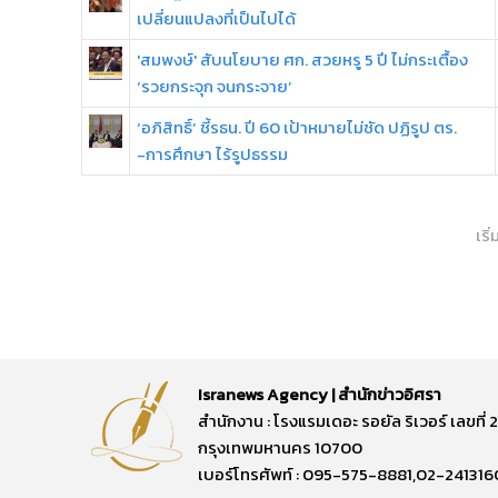
เปลี่ยนแปลงที่เป็นไปได้
'สมพงษ์' สับนโยบาย ศก. สวยหรู 5 ปี ไม่กระเตื้อง
‘รวยกระจุก จนกระจาย’
‘อภิสิทธิ์’ ชี้รธน. ปี 60 เป้าหมายไม่ชัด ปฏิรูป ตร.
-การศึกษา ไร้รูปธรรม
เริ
Isranews Agency | สำนักข่าวอิศรา
สำนักงาน : โรงแรมเดอะ รอยัล ริเวอร์ เลขท
กรุงเทพมหานคร 10700
เบอร์โทรศัพท์ : 095-575-8881,02-241316