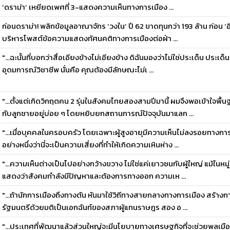
‘ดราม่า’ เหยียดเพศที่ 3-แสดงความเห็นทางการเมือง ...
ก่อนดราม่า! พลิกข้อมูลอาณาจักร ‘วงใน’ ปี 62 ขาดทุนกว่า 193 ล้าน ก่อน ‘อิสร
บริหารโพสต์ข้อความแสดงทัศนคติทางการเมืองต่อฝ่า ...
"...ฉะนั้นที่บอกว่าสื่อเอียงข้างไม่เอียงข้าง ดิฉันมองว่าไม่ใช่ประเด็น ประเด็
อุดมการณ์วิชาชีพ นั่นคือ คุณต้องมีลักษณะไม่เ ...
"...ตั้งแต่เกิดวิกฤตคน 2 รุ่นในสังคมไทยสองสามปีมานี้ ผมจึงพอเข้าใจพื
กับลูกชายอยู่บ่อย ๆ โดยหยิบยกสถานการณ์ปัจจุบันมาแลก ...
"...เมื่อบุคคลในครอบครัว โดยเฉพาะผู้สูงอายุมีความเห็นไม่ลงรอยทางกา
อย่างหนึ่งว่านี่จะเป็นความเสี่ยงที่ทำให้เกิดความเหินห่าง ...
"...ความเห็นต่างเป็นไปอย่างกว้างขวาง ไม่ใช่แค่เยาวชนกับผู้ใหญ่ แม้ในหมู่
แสดงว่าสังคมกำลังมีปัญหาและต้องการทางออก ความเห ...
"...ถ้านักการเมืองถึงทางตัน หันมาใช้วิถีทางสายกลางทางการเมือง สร้างกา
รัฐมนตรีด้วยมติเป็นเอกฉันท์ของสภาผู้แทนราษฎร สอง อ ...
"...ประเทศที่พัฒนาแล้วส่วนใหญ่จะมีนโยบายทางเศรษฐกิจที่จะช่วยพลเม