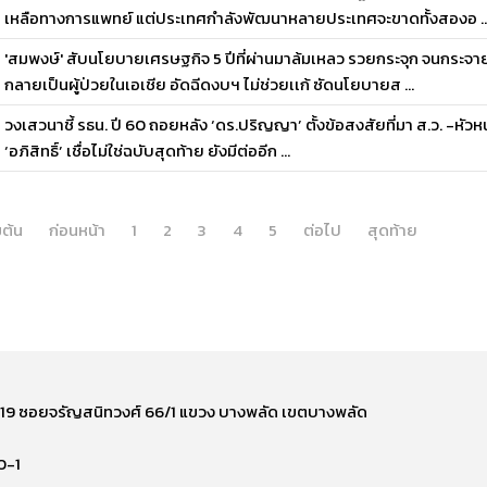
เหลือทางการแพทย์ แต่ประเทศกำลังพัฒนาหลายประเทศจะขาดทั้งสองอ ..
'สมพงษ์' สับนโยบายเศรษฐกิจ 5 ปีที่ผ่านมาล้มเหลว รวยกระจุก จนกระจา
กลายเป็นผู้ป่วยในเอเชีย อัดฉีดงบฯ ไม่ช่วยเเก้ ซัดนโยบายส ...
วงเสวนาชี้ รธน. ปี 60 ถอยหลัง ‘ดร.ปริญญา’ ตั้งข้อสงสัยที่มา ส.ว. -หัวหน้า
‘อภิสิทธิ์’ เชื่อไม่ใช่ฉบับสุดท้าย ยังมีต่ออีก ...
่มต้น
ก่อนหน้า
1
2
3
4
5
ต่อไป
สุดท้าย
ี่ 219 ซอยจรัญสนิทวงศ์ 66/1 แขวง บางพลัด เขตบางพลัด
0-1