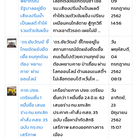
พยากรณ์
เลือกตั้งใหม่เกิดขึ้นช้า เชื่อ
09
รัฐบาลอยู่ยืด
รบ.เสียงปริ่มน้ำเป็นผลดี
กรกฎาคม
เสียงปริ่มน้ำ
ทำให้รวมตัวเข้มแข็ง เปรียบ
2562
เป็นผลดี ทำให้
เหมือนคนใกล้ตาย สู้ทุกวิถี
14:56
รวมตัวเข้มแข็ง
ทางเอาตัวรอด เผยไม่มี ...
‘ดร.ชัยวัฒน์’ ชี้
‘ดร.ชัยวัฒน์’ ชี้ไทยอยู่ใน
วัน
ไทยขัดแย้งยืด
สถานการณ์ขัดแย้งยืดเยื้อ
พฤหัสบดี,
เยื้อ คนทุกข์จน
คนเต็มไปด้วยความทุกข์ จน
04
ต้อง ‘หยาบ
ต้องหยาบคาย ป่าเถื่อน ผ่าน
กรกฎาคม
คาย’ ผ่าน
โลกออนไลน์ ด้านแอมเนสตี้ฯ
2562
ออนไลน์
ไม่เลือกตอบโต้ หวั่นโห ...
08:13
ภาค ปชช.
เครือข่ายภาค ปชช. เตรียม
วัน
เตรียมยื่น 1
ยื่นกว่า 1 หมื่นชื่อ 24 มิ.ย. 62
อาทิตย์,
หมื่นชื่อ เสนอ
เสนอร่าง กม.ยกเลิก
23
ร่าง กม.ยกเลิก
ประกาศ-คำสั่ง คสช. 35
มิถุนายน
คำสั่ง คสช. 35
ฉบับ เนื้อหาจำกัดสิทธิ
2562
ฉบับ กระทบ
เสรีภาพ แสดงออกทางการ
15:07
เสรีภาพ
เมือง