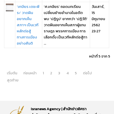
‘เกษียร เตชะพี
‘ศ.เกษียร’ ถอดบทเรียน
วันเสาร์,
ระ’ วาดฝัน
เปลี่ยนย้ายอำนาจในอดีต
15
อยากเห็น
พบ ‘ปฏิรูป’ ยากกว่า ‘ปฏิวัติ’
มิถุนายน
สภาฯ เป็นเวที
วาดฝันอยากเห็นสภาผู้แทน
2562
หลักต่อสู้
ราษฎร พรรคการเมือง การ
23:27
ทางการเมือง
เลือกตั้ง เป็นเวทีหลักต่อสู้ทา
อย่างสันติ
...
หน้าที่ 5 จาก 5
เริ่มต้น
ก่อนหน้า
1
2
3
4
5
ต่อไป
สุดท้าย
Isranews Agency | สำนักข่าวอิศรา