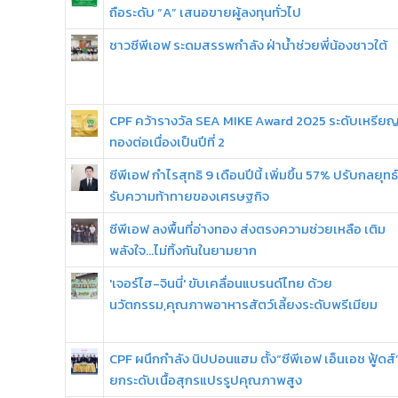
ถือระดับ “A” เสนอขายผู้ลงทุนทั่วไป
ชาวซีพีเอฟ ระดมสรรพกำลัง ฝ่าน้ำช่วยพี่น้องชาวใต้
CPF คว้ารางวัล SEA MIKE Award 2025 ระดับเหรีย
ทองต่อเนื่องเป็นปีที่ 2
ซีพีเอฟ กำไรสุทธิ 9 เดือนปีนี้ เพิ่มขึ้น 57% ปรับกลยุทธ์
รับความท้าทายของเศรษฐกิจ
ซีพีเอฟ ลงพื้นที่อ่างทอง ส่งตรงความช่วยเหลือ เติม
พลังใจ...ไม่ทิ้งกันในยามยาก
'เจอร์ไฮ-จินนี่' ขับเคลื่อนแบรนด์ไทย ด้วย
นวัตกรรม,คุณภาพอาหารสัตว์เลี้ยงระดับพรีเมียม
CPF ผนึกกำลัง นิปปอนแฮม ตั้ง“ซีพีเอฟ เอ็นเอช ฟู้ดส์
ยกระดับเนื้อสุกรแปรรูปคุณภาพสูง