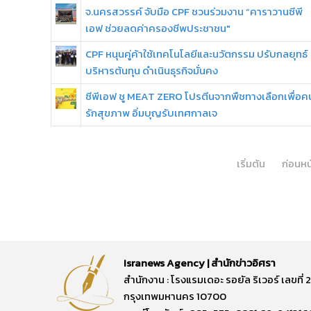
จ.นครสวรรค์ จับมือ CPF ชวนร่วมงาน “คาราวานซีพี
เอฟ ช่วยลดค่าครองชีพประชาชน"
CPF หนุนคู่ค้าใช้เทคโนโลยีและนวัตกรรม ปรับกลยุทธ์
บริหารต้นทุน ดำเนินธุรกิจมั่นคง
ซีพีเอฟ ชู MEAT ZERO โปรตีนจากพืชทางเลือกเพื่อค
รักสุขภาพ อิ่มบุญรับเทศกาลเจ
เริ่มต้น
ก่อนหน
Isranews Agency | สำนักข่าวอิศรา
สำนักงาน : โรงแรมเดอะ รอยัล ริเวอร์ เลขท
กรุงเทพมหานคร 10700