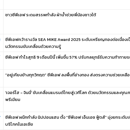
ชาวซีพีเอฟ ระดมสรรพกำลัง ฝ่าน้ำช่วยพี่น้องชาวใต้
ญ
ซีพีเอฟคว้ารางวัล SEA MIKE Award 2025 ระดับเหรียญทองต่อเนื่องเป็
นวัตกรรมขับเคลื่อนด้วยความรู้
ซีพีเอฟ กำไรสุทธิ 9 เดือนปีนี้ เพิ่มขึ้น 57% ปรับกลยุทธ์รับความท้าทา
“อยู่เคียงข้างทุกวิกฤต” ซีพีเอฟ ลงพื้นที่อ่างทอง ส่งตรงความช่วยเหลือ 
'เจอร์ไฮ - จินนี่' ขับเคลื่อนแบรนด์ไทยสู่เวทีโลก ด้วยนวัตกรรมและคุณ
พรีเมียม
”
ซีพีเอฟ ผนึกกำลัง นิปปอนแฮม ตั้ง “ซีพีเอฟ เอ็นเอช ฟู้ดส์” มุ่งยกระดับเ
บริโภคในเอเชีย