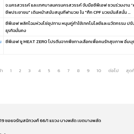
จ.นครสวรรค์ และเทศบาลนครนครสวรรค์ จับมือซีพีเอฟ ชวนร่วมงาน “
ชีพประชาชน" เดินหน้าสนับสนุนกีฬามวย ใน "ศึก CPF มวยมันส์สนั่น ...
ซีพีเอฟ พลิกโฉมห่วงโซ่อุปทาน หนุนคู่ค้าใช้เทคโนโลยีและนวัตกรรม ปรั
ธุรกิจมั่นคง
น
ซีพีเอฟ ชู MEAT ZERO โปรตีนจากพืชทางเลือกเพื่อคนรักสุขภาพ อิ่ม
้า
1
2
3
4
5
6
7
8
9
10
ต่อไป
สุดท
ี่ 219 ซอยจรัญสนิทวงศ์ 66/1 แขวง บางพลัด เขตบางพลัด