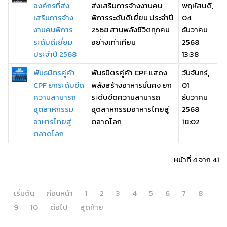
องค์กรที่ส่ง
ส่งเสริมการจ้างงานคน
พฤหัสบดี,
เสริมการจ้าง
พิการระดับดีเยี่ยม ประจำปี
04
งานคนพิการ
2568 สานพลังชีวิตทุกคน
ธันวาคม
ระดับดีเยี่ยม
อย่างเท่าเทียม
2568
ประจำปี 2568
13:38
พันธมิตรคู่ค้า
พันธมิตรคู่ค้า CPF แสดง
วันจันทร์,
CPF ยกระดับขีด
พลังสร้างอาหารมั่นคง ยก
01
ความสามารถ
ระดับขีดความสามารถ
ธันวาคม
อุตสาหกรรม
อุตสาหกรรมอาหารไทยสู่
2568
อาหารไทยสู่
ตลาดโลก
18:02
ตลาดโลก
หน้าที่ 4 จาก 41
เริ่มต้น
ก่อนหน้า
1
2
3
4
5
6
7
8
9
10
ต่อไป
สุดท้าย