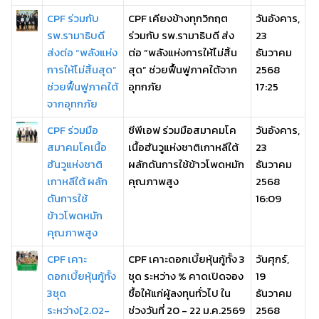
CPF ร่วมกับ
CPF เคียงข้างทุกวิกฤต
วันอังคาร,
รพ.รามาธิบดี
ร่วมกับ รพ.รามาธิบดี ส่ง
23
ส่งต่อ “พลังแห่ง
ต่อ “พลังแห่งการให้ไม่สิ้น
ธันวาคม
การให้ไม่สิ้นสุด”
สุด” ช่วยฟื้นฟูภาคใต้จาก
2568
ช่วยฟื้นฟูภาคใต้
อุทกภัย
17:25
จากอุทกภัย
CPF ร่วมมือ
ซีพีเอฟ ร่วมมือสมาคมโค
วันอังคาร,
สมาคมโคเนื้อ
เนื้อฮันวูแห่งชาติเกาหลีใต้
23
ฮันวูแห่งชาติ
ผลักดันการใช้ข้าวโพดหมัก
ธันวาคม
เกาหลีใต้ ผลัก
คุณภาพสูง
2568
ดันการใช้
16:09
ข้าวโพดหมัก
คุณภาพสูง
CPF เคาะ
CPF เคาะดอกเบี้ยหุ้นกู้ทั้ง 3
วันศุกร์,
ดอกเบี้ยหุ้นกู้ทั้ง
ชุด ระหว่าง % คาดเปิดจอง
19
3ชุด
ซื้อให้แก่ผู้ลงทุนทั่วไป ใน
ธันวาคม
ระหว่าง[2.02-
ช่วงวันที่ 20 - 22 ม.ค.2569
2568