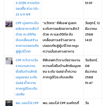
3.20]% คาดเปิด
13:01
จองซื้อ ช่วง 20-
22 ม.ค.69
CPF มุ่งยกระดับ
“นวัตกร” ซีพีเอฟ มุ่งยก
วันศุกร์, 12
ผลิตอาหารสัตว์
ระดับการผลิตอาหารสัตว์
ธันวาคม
ด้วย AI,ดิจิทัล
ด้วย AI และดิจิทัล ขับ
2568
ขับเคลื่อนสร้าง
เคลื่อนการสร้างอาหาร
14:31
อาหารปลอดภัย
ปลอดภัยสู่ผู้บริโภค หนุน
สู่ผู้บริโภค
ความมั่นคงทางอาหาร
CPF คว้ารางวัล
ซีพีเอฟคว้ารางวัลรายงาน
วันจันทร์,
รายงานความ
ความยั่งยืนด้านสิทธิมนุษย
08
ยั่งยืนด้านสิทธิ
ชน ระดับ Gold ย้ำความ
ธันวาคม
มนุษยชน ระดับ
ภาคภูมิใจระดับเอเชีย
2568
Gold ย้ำความ
15:47
ภาคภูมิใจระดับ
เอเชีย
พม. มอบโล่ CPF
พม. มอบโล่ CPF องค์กรที่
วัน