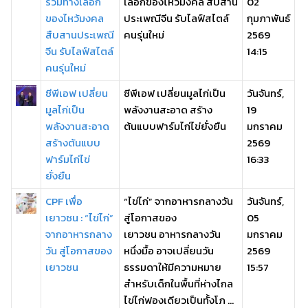
รวมทางเลือก
เลือกของไหว้มงคล สืบสาน
02
ของไหว้มงคล
ประเพณีจีน รับไลฟ์สไตล์
กุมภาพันธ์
สืบสานประเพณี
คนรุ่นใหม่
2569
จีน รับไลฟ์สไตล์
14:15
คนรุ่นใหม่
ซีพีเอฟ เปลี่ยน
ซีพีเอฟ เปลี่ยนมูลไก่เป็น
วันจันทร์,
มูลไก่เป็น
พลังงานสะอาด สร้าง
19
พลังงานสะอาด
ต้นแบบฟาร์มไก่ไข่ยั่งยืน
มกราคม
สร้างต้นแบบ
2569
ฟาร์มไก่ไข่
16:33
ยั่งยืน
CPF เพื่อ
“ไข่ไก่” จากอาหารกลางวัน
วันจันทร์,
เยาวชน : “ไข่ไก่”
สู่โอกาสของ
05
จากอาหารกลาง
เยาวชน อาหารกลางวัน
มกราคม
วัน สู่โอกาสของ
หนึ่งมื้อ อาจเปลี่ยนวัน
2569
เยาวชน
ธรรมดาให้มีความหมาย
15:57
สำหรับเด็กในพื้นที่ห่างไกล
ไข่ไก่ฟองเดียวเป็นทั้งโภ ...