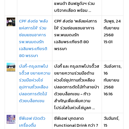
แพนด้า อินฟลูดังฯ ร่วม
บริจาคเลือด พร้อม ...
CPF ส่งต่อ 'พลัง
CPF ส่งต่อ 'พลังแห่งการ
วันพุธ, 24
แห่งการให้’ ร่วม
ให้’ ร่วมซ่อมแซมอาคาร
กันยายน
ซ่อมแซมอาคาร
รพ.พนมดงรัก
2568
รพ.พนมดงรัก
เฉลิมพระเกียรติ 80
15:01
เฉลิมพระเกียรติ
พรรษา
80 พรรษา
บังกี้-กรุงเทพโป
บังกี้ และ กรุงเทพโปรดิ๊วส
วันอังคาร,
รดิ๊วส ขยายความ
ขยายความร่วมมือด้าน
16
ร่วมมือห่วงโซ่
ห่วงโซ่อุปทานถั่วเหลือง
กันยายน
อุปทานถั่วเหลือง
ปลอดการตัดไม้ทำลายป่า
2568
ปลอดการตัดไม้
ด้วยบล็อกเชน - ก้าว
16:16
ด้วยบล็อกเชน
สำคัญเพื่อเพิ่มความ
โปร่งใสในห่วงโซ่มูลค ...
ซีพีเอฟ เปิดตัว
ซีพีเอฟ บุกตลาด
วันจันทร์,
เครื่องดื่ม
Functional Drink กว่า 7
15