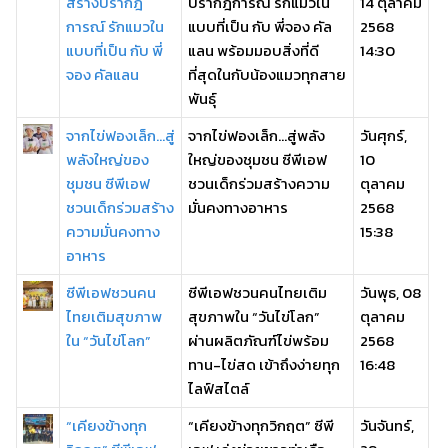
สร้างปรากฎ
ปรากฎการณ์ รักแมวใน
14 ตุลาคม
การณ์ รักแมวใน
แบบที่เป็น กับ พี่จอง คัล
2568
แบบที่เป็น กับ พี่
แลน พร้อมมอบสิ่งที่ดี
14:30
จอง คัลแลน
ที่สุดในกับน้องแมวทุกสาย
พันธุ์
จากไข่ฟองเล็ก...สู่
จากไข่ฟองเล็ก...สู่พลัง
วันศุกร์,
พลังใหญ่ของ
ใหญ่ของชุมชน ซีพีเอฟ
10
ชุมชน ซีพีเอฟ
ชวนเด็กร่วมสร้างความ
ตุลาคม
ชวนเด็กร่วมสร้าง
มั่นคงทางอาหาร
2568
ความมั่นคงทาง
15:38
อาหาร
ซีพีเอฟชวนคน
ซีพีเอฟชวนคนไทยเติม
วันพุธ, 08
ไทยเติมสุขภาพ
สุขภาพใน “วันไข่โลก”
ตุลาคม
ใน “วันไข่โลก”
ผ่านผลิตภัณฑ์ไข่พร้อม
2568
ทาน-ไข่สด เข้าถึงง่ายทุก
16:48
ไลฟ์สไตล์
“เคียงข้างทุก
“เคียงข้างทุกวิกฤต” ซีพี
วันจันทร์,