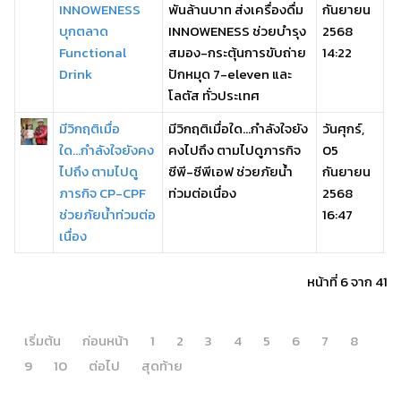
INNOWENESS
พันล้านบาท ส่งเครื่องดื่ม
กันยายน
บุกตลาด
INNOWENESS ช่วยบำรุง
2568
Functional
สมอง-กระตุ้นการขับถ่าย
14:22
Drink
ปักหมุด 7-eleven และ
โลตัส ทั่วประเทศ
มีวิกฤติเมื่อ
มีวิกฤติเมื่อใด...กำลังใจยัง
วันศุกร์,
ใด...กำลังใจยังคง
คงไปถึง ตามไปดูภารกิจ
05
ไปถึง ตามไปดู
ซีพี-ซีพีเอฟ ช่วยภัยน้ำ
กันยายน
ภารกิจ CP-CPF
ท่วมต่อเนื่อง
2568
ช่วยภัยน้ำท่วมต่อ
16:47
เนื่อง
หน้าที่ 6 จาก 41
เริ่มต้น
ก่อนหน้า
1
2
3
4
5
6
7
8
9
10
ต่อไป
สุดท้าย