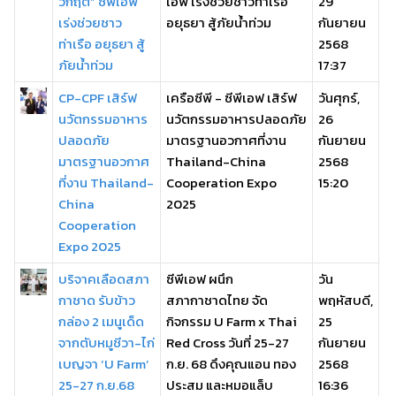
วิกฤต” ซีพีเอฟ
เอฟ เร่งช่วยชาวท่าเรือ
29
เร่งช่วยชาว
อยุธยา สู้ภัยน้ำท่วม
กันยายน
ท่าเรือ อยุธยา สู้
2568
ภัยน้ำท่วม
17:37
CP-CPF เสิร์ฟ
เครือซีพี - ซีพีเอฟ เสิร์ฟ
วันศุกร์,
นวัตกรรมอาหาร
นวัตกรรมอาหารปลอดภัย
26
ปลอดภัย
มาตรฐานอวกาศที่งาน
กันยายน
มาตรฐานอวกาศ
Thailand-China
2568
ที่งาน Thailand-
Cooperation Expo
15:20
China
2025
Cooperation
Expo 2025
บริจาคเลือดสภา
ซีพีเอฟ ผนึก
วัน
กาชาด รับข้าว
สภากาชาดไทย จัด
พฤหัสบดี,
กล่อง 2 เมนูเด็ด
กิจกรรม U Farm x Thai
25
จากตับหมูชีวา-ไก่
Red Cross วันที่ 25-27
กันยายน
เบญจา ‘U Farm’
ก.ย. 68 ดึงคุณแอน ทอง
2568
25-27 ก.ย.68
ประสม และหมอแล็บ
16:36