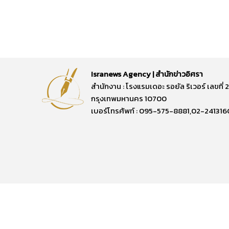
Isranews Agency | สำนักข่าวอิศรา
สำนักงาน : โรงแรมเดอะ รอยัล ริเวอร์ เลขท
กรุงเทพมหานคร 10700
เบอร์โทรศัพท์ : 095-575-8881,02-241316