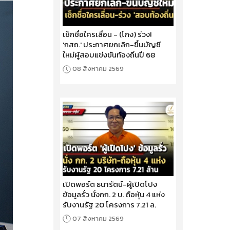
เช็กชื่อใครเลื่อน - (โกง) ร่วง!
'กสถ.' ประกาศยกเลิก-ขึ้นบัญชี
ใหม่ผู้สอบแข่งขันท้องถิ่นปี 68
08 สิงหาคม 2569
เปิดพอร์ต ธนารัตน์-ผู้เปิดโปง
ข้อมูลรั่ว นั่งกก. 2 บ. ถือหุ้น 4 แห่ง
รับงานรัฐ 20 โครงการ 7.21 ล.
07 สิงหาคม 2569