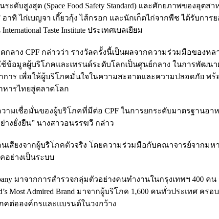
ับสูงสุด (Space Food Safety Standard) และศักยภาพของอุตส
ทิ ไก่เบญจา เกี๊ยวกุ้ง ไส้กรอก และนักเก็ตไก่จากพืช ได้รับการ
ternational Taste Institute ประเทศเบลเยียม
าดกลาง CPF กล่าวว่า รางวัลครั้งนี้เป็นผลจากความร่วมมือของหล
ี่ใช้ข้อมูลผู้บริโภคและเทรนด์ระดับโลกเป็นศูนย์กลาง ในการพัฒนา
าการ เพื่อให้ผู้บริโภคมั่นใจในความสะอาดและความปลอดภัย พร
อาหารไทยสู่ตลาดโลก
์ถึงความเชื่อมั่นของผู้บริโภคที่มีต่อ CPF ในการยกระดับมาตรฐานอา
ย่างยั่งยืน” นางสาวอนรรฆวี กล่าว
นเสียงจากผู้บริโภคตัวจริง โดยความร่วมมือกับคณาจารย์จากมหา
ภคอย่างเป็นระบบ
ompany มาจากการสำรวจกลุ่มตัวอย่างคนทำงานในกรุงเทพฯ 400 คน 
d’s Most Admired Brand มาจากผู้บริโภค 1,600 คนทั่วประเทศ ครอบ
ิโภคต่อองค์กรและแบรนด์ในวงกว้าง