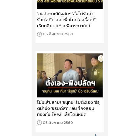
‘องค์คณะวินิจฉัยฯ’สั่งไม่รับคำ
ร้อง‘อดีต สส.เพื่อไทย’ขอรื้อคดี
เรียกสินบน 5 ล.พิจารณาใหม่
06 สิงหาคม 2569
ไม่มีเส้นสาย! 'อนุทิน' รับตั้งเอง 'ธีรุ
ตม์' นั่ง 'อธิบดีสถ.' ลั่น 'โกงสอบ
ท้องถิ่น' ใหญ่-เล็กโดนหมด
05 สิงหาคม 2569