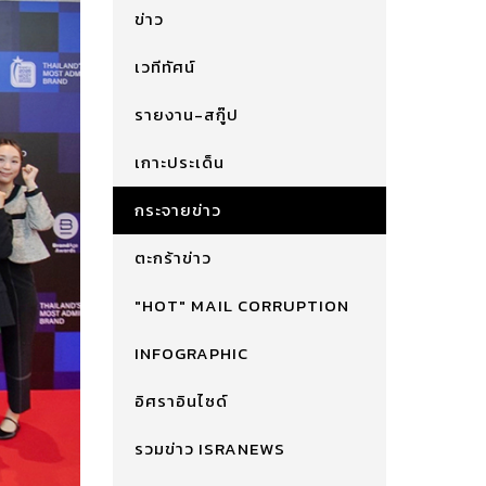
ข่าว
เวทีทัศน์
รายงาน-สกู๊ป
เกาะประเด็น
กระจายข่าว
ตะกร้าข่าว
"HOT" MAIL CORRUPTION
INFOGRAPHIC
อิศราอินไซด์
รวมข่าว ISRANEWS