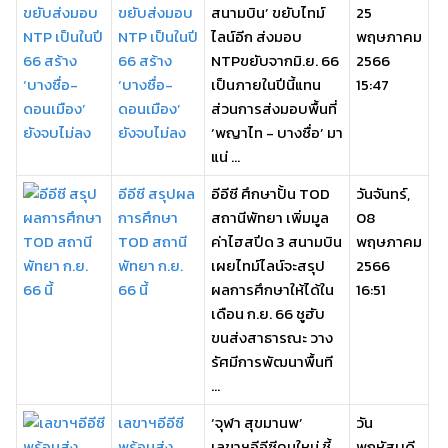
ขยับส่งมอบ
สนามบิน’ ขยับไทม์
25
NTP เป็นในปี
ไลน์อีก ส่งมอบ
พฤษภาคม
66 สร้าง
NTPขยับจากมิ.ย. 66
2566
‘บางซื่อ-
เป็นภายในปีนี้แทน
15:47
ดอนเมือง’
ส่วนการส่งมอบพื้นที่
ยังจบไม่ลง
‘พญาไท - บางซื่อ’ มา
แน่ ...
อีอีซี สรุปผล
อีอีซี ศึกษาปั้น TOD
วันจันทร์,
การศึกษา
สถานีพัทยา เพิ่มมูล
08
TOD สถานี
ค่าไฮสปีด 3 สนามบิน
พฤษภาคม
พัทยา ก.ย.
เผยไทม์ไลน์จะสรุป
2566
66 นี้
ผลการศึกษาให้ได้ใน
16:51
เดือน ก.ย. 66 ชูฮับ
ขนส่งสาธารณะ วาง
รัศมีการพัฒนาพื้นที
...
เลขาฯอีอีซี
‘จุฬา สุขมานพ’
วัน
พร้อมส่ง
เลขาฯอีอีซีคนใหม่ ชี้
พฤหัสบดี,