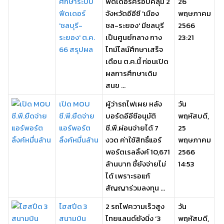
ศึกษาระบบ
ฟีดเดอร์ครอบคลุม 2
26
ฟีดเดอร์
จังหวัดอีอีซี 'เมือง
พฤษภาคม
'ชลบุรี-
ชล-ระยอง' มีชลบุรี
2566
ระยอง' ต.ค.
เป็นศูนย์กลาง กาง
23:21
66 สรุปผล
ไทม์ไลน์ศึกษาเสร็จ
เดือน ต.ค.นี้ ก่อนเปิด
ผลการศึกษาเดิม
สนข ...
เปิด MOU
ผู้ว่ารถไฟเผย หลัง
วัน
ซี.พี.ยืดจ่าย
บอร์ดอีอีซีอนุมัติ
พฤหัสบดี,
แอร์พอร์ต
ซี.พี.ผ่อนจ่ายได้ 7
25
ลิ้งค์หมื่นล้าน
งวด ค่าใช้สิทธิ์แอร์
พฤษภาคม
พอร์ตเรลลิ้งค์ 10,671
2566
ล้านบาท ชี้ยังจ่ายไม่
14:53
ได้ เพราะรอแก้
สัญญาร่วมลงทุน ...
ไฮสปีด 3
2 รถไฟความเร็วสูง
วัน
สนามบิน
ไทยแลนด์ยังนิ่ง ‘3
พฤหัสบดี,