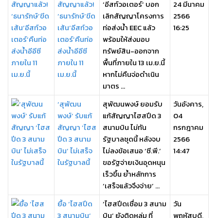
สัญญาแล้ว!
‘อีสท์วอเตอร์’ บอก
24 มีนาคม
‘ธนารักษ์’ขีด
เลิกสัญญาโครงการ
2566
เส้น‘อีสท์วอ
ท่อส่งน้ำ EEC แล้ว
16:25
เตอร์’คืนท่อ
พร้อมให้ส่งมอบ
ส่งน้ำอีอีซี
ทรัพย์สิน-ออกจาก
ภายใน 11
พื้นที่ภายใน 13 เม.ย.นี้
เม.ย.นี้
หากไม่คืนจ่อดำเนิน
มาตร ...
‘สุพัฒน
สุพัฒนพงษ์ ยอมรับ
วันอังคาร,
พงษ์’ รับแก้
แก้สัญญาไฮสปีด 3
04
สัญญา ‘ไฮส
สนามบิน ไม่ทัน
กรกฎาคม
ปีด 3 สนาม
รัฐบาลชุดนี้ หลังจบ
2566
บิน’ ไม่เสร็จ
ไม่ลงข้อเสนอ ‘ซี.พี.’
14:47
ในรัฐบาลนี้
ขอรัฐจ่ายเงินอุดหนุน
เร็วขึ้น ย้ำหลักการ
‘เสร็จแล้วจึงจ่าย’ ...
ยื้อ ‘ไฮสปีด
‘ไฮสปีดเชื่อม 3 สนาม
วัน
3 สนามบิน’
บิน’ ยังติดหล่ม ที่
พฤหัสบดี,