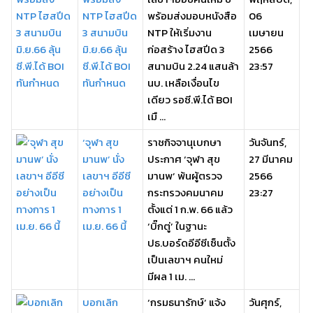
NTP ไฮสปีด
พร้อมส่งมอบหนังสือ
06
3 สนามบิน
NTP ให้เริ่มงาน
เมษายน
มิ.ย.66 ลุ้น
ก่อสร้าง ไฮสปีด 3
2566
ซี.พี.ได้ BOI
สนามบิน 2.24 แสนล้า
23:57
ทันกำหนด
นบ. เหลือเงื่อนไข
เดียว รอซี.พี.ได้ BOI
เมื ...
‘จุฬา สุข
ราชกิจจานุเบกษา
วันจันทร์,
มานพ’ นั่ง
ประกาศ ‘จุฬา สุข
27 มีนาคม
เลขาฯ อีอีซี
มานพ’ พ้นผู้ตรวจ
2566
อย่างเป็น
กระทรวงคมนาคม
23:27
ทางการ 1
ตั้งแต่ 1 ก.พ. 66 แล้ว
เม.ย. 66 นี้
‘บิ๊กตู่’ ในฐานะ
ปธ.บอร์ดอีอีซีเซ็นตั้ง
เป็นเลขาฯ คนใหม่
มีผล 1 เม. ...
บอกเลิก
‘กรมธนารักษ์’ แจ้ง
วันศุกร์,