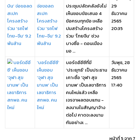
จ่อขอลด
ประชุมปลัดคลังยังไม่
29
สเปก
เห็นชอบข้อเสนอ 4
ธันวาคม
โครงสร้าง
ข้อครบทุกข้อ เหลือ
2565
ร่วม ‘รถไฟ
ปมสร้างโครงสร้าง
20:35
ไทย-จีน’ 9.2
ร่วม ‘ไทยจีน’ ช่วง
พันล้าน
บางซื่อ - ดอนเมือง
มอ ...
‘บอร์ดอีอีซี’
บอร์ดอีอีซีที่มี
วันพุธ, 28
เห็นชอบ
‘ประยุทธ์’ เป็นประธาน
ธันวาคม
‘จุฬา สุข
เคาะชื่อ ‘จุฬา สุข
2565
มานพ’ เป็น
มานพ’ เป็นเลขาธิการ
17:40
เลขาธิการ
คนใหม่แล้ว เหลือ
สกพอ. คน
เจรจาผลตอบแทน -
ใหม่
ลงนามในสัญญาจ้าง
ต่อไป คาดจะลงนาม
กันอย่างเ ...
หน้าที่ 5 จาก 7