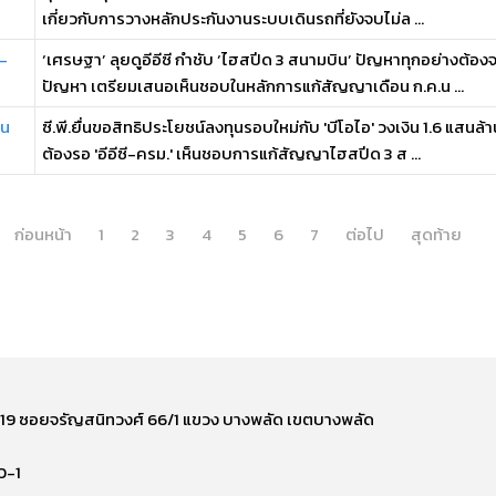
เกี่ยวกับการวางหลักประกันงานระบบเดินรถที่ยังจบไม่ล ...
 -
‘เศรษฐา’ ลุยดูอีอีซี กำชับ ‘ไฮสปีด 3 สนามบิน’ ปัญหาทุกอย่างต้องจ
ปัญหา เตรียมเสนอเห็นชอบในหลักการแก้สัญญาเดือน ก.ค.น ...
สน
ซี.พี.ยื่นขอสิทธิประโยชน์ลงทุนรอบใหม่กับ 'บีโอไอ' วงเงิน 1.6 แสนล
ต้องรอ 'อีอีซี-ครม.' เห็นชอบการแก้สัญญาไฮสปีด 3 ส ...
ก่อนหน้า
1
2
3
4
5
6
7
ต่อไป
สุดท้าย
ี่ 219 ซอยจรัญสนิทวงศ์ 66/1 แขวง บางพลัด เขตบางพลัด
0-1