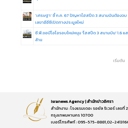
‘เศรษฐา’ ชี้ ก.ค. 67 ปัญหาไฮสปีด 3 สนามบินต้องจบ
เลขาอีอีซีเปิดทางประมูลใหม่
ซี.พี.ขอบีโอไอรอบใหม่หนุน 'ไฮสปีด 3 สนามบิน' 1.6 แ
ล้าน
เริ่มต้น
Isranews Agency | สำนักข่าวอิศรา
สำนักงาน : โรงแรมเดอะ รอยัล ริเวอร์ เลขท
กรุงเทพมหานคร 10700
เบอร์โทรศัพท์ : 095-575-8881,02-241316