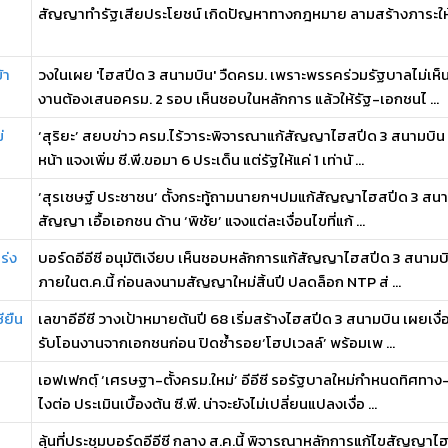
สัญญาทำรัฐเสียประโยชน์ เกิดปัญหาทางกฎหมาย ลามสร้างภาระให้ร
้า
วงในเผย 'ไฮสปีด 3 สนามบิน' วืดครม. เพราะพรรคร่วมรัฐบาลไม่เห็นช
งานต้องเสนอครม. 2 รอบ เห็นชอบในหลักการ แล้วให้รัฐ-เอกชนไ ...
่
‘สุริยะ’ สยบข่าว ครม.ไร้วาระพิจารณาแก้สัญญาไฮสปีด 3 สนามบิน 
หน้า แจงเพิ่ม ซี.พี.ขอมา 6 ประเด็น แต่รัฐให้แค่ 1 เท่านั ...
‘สุรเชษฐ์ ประชาชน’ ตั้งกระทู้ถามนายกฯปมแก้สัญญาไฮสปีด 3 สนามบิน
สัญญา เอื้อเอกชน ด้าน ‘พิชัย’ แจงแต่ละเงื่อนไขที่แก้ ...
ร่ง
บอร์ดอีอีซี อนุมัติเงียบ เห็นชอบหลักการแก้สัญญาไฮสปีด 3 สนามบิน
ภายในต.ค.นี้ ก่อนลงนามสัญญาใหม่สิ้นปี ปลดล็อก NTP ส่ ...
ียืน
เลขาอีอีซี วางเป้าหมายต้นปี 68 เริ่มสร้างไฮสปีด 3 สนามบิน เผยเงื่
รับโอนงานจากเอกชนก่อน ปิดซ้ำรอย‘โฮปเวลล์’ พร้อมเพ ...
เอฟเฟกต์ฺ ‘เศรษฐา-ตั้งครม.ใหม่’ อีอีซี รอรัฐบาลใหม่กำหนดทิศท
ไงต่อ ประเมินเบื้องต้น ซี.พี. น่าจะยังไม่เปลี่ยนแปลงเงื่อ ...
ลุ้นที่ประชุมบอร์ดอีอีซี กลาง ส.ค.นี้ พิจารณาหลักการแก้ไขสัญญาไฮส