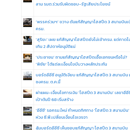
ลาม รมต.ร่วมรับผิดชอบ-รัฐเสียประโยชน์
‘พรรคร่วมฯ’ ขวาง ดันแก้สัญญาไฮสปีด 3 สนามบินเข
ครม.
‘สุริยะ’ เผย แก้สัญญาไฮสปีดยังไม่เข้าครม. แต่คาดไม
เกิน 2 สัปดาห์อนุมัติแน่
‘ประชาชน’ ถามแก้สัญญาไฮสปีดเอื้อเอกชนหรือไม่?
‘พิชัย’ โต้แต่ละเงื่อนไขบีบวางหลักประกัน
บอร์ดอีอีซี อนุมัติเงียบ แก้สัญญาไฮสปีด 3 สนามบิน เ
ชงครม. ต.ค.นี้
ผ่าแผน-เงื่อนไขการเงิน ‘ไฮสปีด 3 สนามบิน’ เลขาอีอีซ
เป้าต้นปี 68 เริ่มสร้าง
‘อีอีซี’ รอครม.ใหม่ กำหนดทิศทาง ‘ไฮสปีด 3 สนามบิน’
ห่วง ซี.พี.เปลี่ยนเงื่อนไขเจรจา
ลุ้นบอร์ดอีอีซี เห็นชอบแก้สัญญา ไฮสปีด 3 สนามบิน