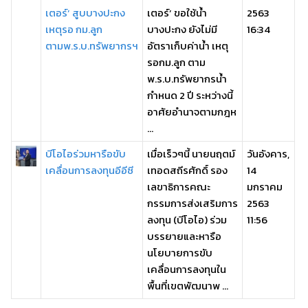
เตอร์’ สูบบางปะกง
เตอร์’ ขอใช้น้ำ
2563
เหตุรอ กม.ลูก
บางปะกง ยังไม่มี
16:34
ตามพ.ร.บ.ทรัพยากรฯ
อัตราเก็บค่าน้ำ เหตุ
รอกม.ลูก ตาม
พ.ร.บ.ทรัพยากรน้ำ
กำหนด 2 ปี ระหว่างนี้
อาศัยอำนาจตามกฎห
...
บีโอไอร่วมหารือขับ
เมื่อเร็วๆนี้ นายนฤตม์
วันอังคาร,
เคลื่อนการลงทุนอีอีซี
เทอดสถีรศักดิ์ รอง
14
เลขาธิการคณะ
มกราคม
กรรมการส่งเสริมการ
2563
ลงทุน (บีโอไอ) ร่วม
11:56
บรรยายและหารือ
นโยบายการขับ
เคลื่อนการลงทุนใน
พื้นที่เขตพัฒนาพ ...