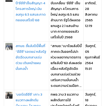
ปี'อีอีซี'เซ็นสัญญา 4
ขับเคลื่อน ‘อีอีซี’ เซ็น
อาทิตย์,
โครงการใหญ่ เงิน
สัญญา 4 โครงการ
28
ลงทุน 6.5 แสนล.คาด
ใหญ่ ลงทุน 6.5 แสน
สิงหาคม
ทยอยเสร็จปี 68
ล้านบาท รัฐได้ผลตอ
2565
แทนสูง 2.1 แสนล้าน
12:19
บาท คาดทยอยแล้ว
เสร็จในปี 2568
สทนช. ชี้แล้งปีนี้พื้นที่
“สทนช.”เบาใจแล้งปีนี้
วันศุกร์,
“อีอีซี”รอดแน่ หลังรัฐ
ภาคตะวันออกไม่น่า
05
อัดฉีดงบกลางเร่ง
ห่วง ผลจากมาตรการ
กุมภาพันธ์
ด่วน เดินหน้าแผน
แก้แล้งปี’63 ส่งผลต่อ
2564
มั่นคงน้ำ
เนื่อง หลังรัฐอัดฉีด
15:31
งบกลางเร่งด่วนช่วย
เสริมความมั่นคงน้ำ
ระดมความร่วมมือท ...
‘บอร์ดอีอีซี’ เคาะ 3
กพอ.วาง 3 แนวทาง
วันศุกร์,
แนวทางผลักดัน
ผลักดันการใช้
18
‘โรงงาน-โรงแรม-
ประโยชน์เทคโนโลยี
ธันวาคม