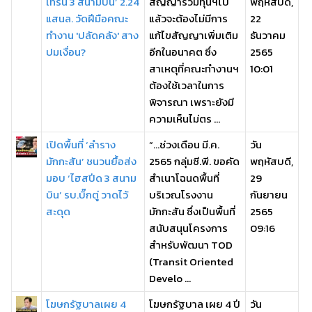
เทรน 3 สนามบิน’ 2.24
สัญญาร่วมทุนฯไป
พฤหัสบดี,
แสนล. วัดฝีมือคณะ
แล้วจะต้องไม่มีการ
22
ทำงาน 'ปลัดคลัง' สาง
แก้ไขสัญญาเพิ่มเติม
ธันวาคม
ปมเงื่อน?
อีกในอนาคต ซึ่ง
2565
สาเหตุที่คณะทำงานฯ
10:01
ต้องใช้เวลาในการ
พิจารณา เพราะยังมี
ความเห็นไม่ตร ...
เปิดพื้นที่ ‘ลำราง
“...ช่วงเดือน มี.ค.
วัน
มักกะสัน’ ชนวนยื้อส่ง
2565 กลุ่มซี.พี. ขอคัด
พฤหัสบดี,
มอบ ‘ไฮสปีด 3 สนาม
สำเนาโฉนดพื้นที่
29
บิน’ รบ.บิ๊กตู่ วาดไว้
บริเวณโรงงาน
กันยายน
สะดุด
มักกะสัน ซึ่งเป็นพื้นที่
2565
สนับสนุนโครงการ
09:16
สำหรับพัฒนา TOD
(Transit Oriented
Develo ...
โฆษกรัฐบาลเผย 4
โฆษกรัฐบาล เผย 4 ปี
วัน