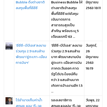
Bubble ดึงต่างชาติ
Business Bubble ให้
มิถุนายน
ลงทุนพื้นที่อีอีซี
ต่างชาติเข้าลงทุน
2563 18:11
พื้นที่อีอีซี แต่ยังคุม
เข้มมาตรการ
สาธารณสุขเป็น
สำคัญ พร้อมระบุ 5
เดือนแรกปี 63 ...
'อีอีซี-บีบีเอส'ลงนาม
'อีอีซี-บีบีเอส' ลงนาม
วันศุกร์,
ร่วมทุน 2.9 แสนล้าน
ร่วมทุน 2.9 แสนล้าน
26
พัฒนา'อู่ตะเภา-เมือง
บาท พัฒนาสนามบิน
มิถุนายน
การบินฯ'
อู่ตะเภา-เมืองการบิน
2563
ภาคตะวันออก คาด
16:19
รัฐได้ประโยชน์คืน
กว่า 3 แสนล้านบาท
เกิดการจ้างงานอีก 1.5
...
ไร้อำนาจเก็บค่าน้ำ
รองเลขาธิการ
วันพุธ, 22
สทนช. แจง ‘ที-วอ
สทนช.แจงปม ‘ที-วอ
มกราคม