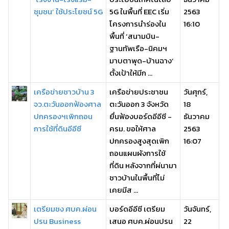
ชุมชน’ ใช้ประโยชน์ 5G
5G ในพื้นที่ EEC เริ่ม
2563
โครงการนำร่องใน
16:10
พื้นที่ ‘สนามบิน-
ฐานทัพเรือ-นิคมฯ
มาบตาพุด-บ้านฉาง’
ตั้งเป้าให้มีก ...
เครือข่ายชาวบ้าน 3
เครือข่ายประชาชน
วันศุกร์,
จว.ตะวันออกฟ้องศาล
ตะวันออก 3 จังหวัด
18
ปกครองฯเพิกถอน
ยื่นฟ้องบอร์ดอีอีซี -
ธันวาคม
การใช้ที่ดินอีอีซี
ครม. ขอให้ศาล
2563
ปกครองสูงสุดเพิก
16:07
ถอนแผนผังการใช้
ที่ดิน หลังจากที่ผ่นามา
ชาวบ้านในพื้นที่ไม่
เคยมีส ...
เตรียมชง ศบค.ผ่อน
บอร์ดอีอีซี เตรียม
วันจันทร์,
ปรน Business
เสนอ ศบค.ผ่อนปรน
22