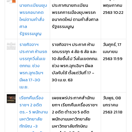
นายทะเบียนยุบ
ประกาศนายทะเบียน
พฤษภาคม
พรรคอนาคต
พรรคการเมืองยุบพรรค
2563 10:22
ใหม่ตามคำสั่ง
อนาคตใหม่ ตามคำสั่งศาล
ศาล
รัฐธรรมนูญ
รัฐธรรมนูญ
ราชกิจจาฯ
ราชกิจจาฯ ประกาศ ห้าม
วันศุกร์, 17
ประกาศ ห้ามรถ
รถบรรทุก 4 ล้อ 6 ล้อ และ
เมษายน
บรรทุกวิ่งในเข
10 ล้อขึ้นไป วิ่งในเขตกทม.
2563 11:59
ตกทม. ช่วง
ช่วง พรก.ฉุกเฉินฯ มีผล
พรก.ฉุกเฉินฯ
บังคับใช้ ตั้งแต่วันที่ 17 -
มีผล 17-30
30 เม.ย. 63
เม.ย.
เรียกคืนเรื่อง
เผยแพร่ประกาศสำนักน
วันพุธ, 08
ราชฯ 2 อดีต
ยกฯ เรียกคืนเครื่องราชฯ
มกราคม
ตร.- 5 พนักงาน
2 อดีต ตำรวจ 5 อดีต
2563 21:18
มหาวิทยาลัย
พนักงานมหาวิทยาลัย
ทักษิณ -3
มหาวิทยาลัยทักษิณ