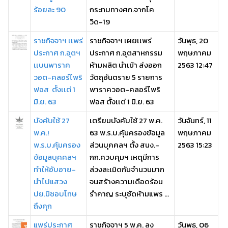
ร้อยละ 90
กระทบทางศก.จากโค
วิด-19
ราชกิจจาฯ เเพร่
ราชกิจจาฯ เผยเเพร่
วันพุธ, 20
ประกาศ ก.อุตฯ
ประกาศ ก.อุตสาหกรรม
พฤษภาคม
เเบนพาราค
ห้ามผลิต นำเข้า ส่งออก
2563 12:47
วอต-คลอร์ไพริ
วัตถุอันตราย 5 รายการ
ฟอส ตั้งเเต่ 1
พาราควอต-คลอร์ไพริ
มิ.ย. 63
ฟอส ตั้งเเต่ 1 มิ.ย. 63
บังคับใช้ 27
เตรียมบังคับใช้ 27 พ.ค.
วันจันทร์, 11
พ.ค.!
63 พ.ร.บ.คุ้มครองข้อมูล
พฤษภาคม
พ.ร.บ.คุ้มครอง
ส่วนบุคคลฯ ตั้ง สนง.-
2563 15:23
ข้อมูลบุคคลฯ
กก.ควบคุมฯ เหตุมีการ
ทำให้อับอาย-
ล่วงละเมิดกันจำนวนมาก
นำไปแสวง
จนสร้างความเดือดร้อน
ปย.มิชอบโทษ
รำคาญ ระบุชัดห้ามแพร ...
ถึงคุก
แพร่ประกาศ
ราชกิจจาฯ 5 พ.ค. ลง
วันพุธ, 06