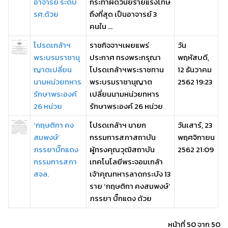
อาจารย์ ระดับ
กระทำผิดวินัยร้ายแรงโทษ
รศ.ด้วย
ถึงที่สุด เป็นอาจารย์ 3
คนใน ...
โปรดเกล้าฯ
ราชกิจจาฯเผยแพร่
วัน
พระบรมราชานุ
ประกาศ ทรงพระกรุณา
พฤหัสบดี,
ญาตเปลี่ยน
โปรดเกล้าฯพระราชทาน
12 ธันวาคม
นามหน่วยทหาร
พระบรมราชานุญาต
2562 19:23
รักษาพระองค์
เปลี่ยนนามหน่วยทหาร
26 หน่วย
รักษาพระองค์ 26 หน่วย
‘กฤษติกา คง
โปรดเกล้าฯ นายก
วันเสาร์, 23
สมพงษ์’
กรรมการสภาสถาบัน
พฤศจิกายน
ภรรยาบิ๊กแดง
ผู้ทรงคุณวุฒิสถาบัน
2562 21:09
กรรมการสภา
เทคโนโลยีพระจอมเกล้า
สจล.
เจ้าคุณทหารลาดกระบัง 13
ราย ‘กฤษติกา คงสมพงษ์’
ภรรยา บิ๊กแดง ด้วย
หน้าที่ 50 จาก 50