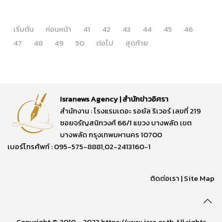
เริ่มต้น
ก่อนหน้า
41
42
43
44
45
46
47
48
49
50
ต่อไป
สุดท้าย
Isranews Agency | สำนักข่าวอิศรา
สำนักงาน : โรงแรมเดอะ รอยัล ริเวอร์ เลขที่ 219
ซอยจรัญสนิทวงศ์ 66/1 แขวง บางพลัด เขต
บางพลัด กรุงเทพมหานคร 10700
เบอร์โทรศัพท์ : 095-575-8881,02-2413160-1
ติดต่อเรา
|
Site Map
Copyright © 2010 - 2023 https://www.isra.or.th All rights