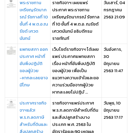
พระราชทาน
ราชกิจจาฯ เผยแพร่
วันเสาร์, 04
เหรียญรัตนาภ
ประกาศ พระราชทาน
กรกฎาคม
รณ์ รัชกาลที่ 10
เหรียญรัตนาภรณ์ รัชกาล
2563 21:09
ชั้นที่ 4 พ.ต.อ.ณ
ที่ 10 ชั้นที่ 4 พ.ต.อ. ณรัชต์
รัชต์ เศวต
เศวตนันทน์ อธิบดีกรม
นันทน์
ราชทัณฑ์
แพทยสภา ออก
เว็บไซต์ราชกิจจาฯ ได้เผย
วันอังคาร,
ประกาศ หน้าที่
แพร่ ประกาศแพทยสภา
30
อันพึงปฏิบัติ
เรื่อง หน้าที่อันพึงปฏิบัติ
มิถุนายน
ของผู้ป่วย
ของผู้ป่วย เพื่อเป็น
2563 11:47
-หากละเลยอาจ
แนวทางความเข้าใจและขอ
มีโทษ
ความร่วมมือจากผู้ป่วย
หากละเลยไม่ปฎิบั ...
ประกาศราชกิจ
ราชกิจจาฯแพร่ประกาศ
วันพุธ, 10
จาฯแล้ว!
พ.ร.ก.ลดภาษีสำหรับที่ดิน
มิถุนายน
พ.ร.ก.ลดภาษี
และสิ่งปลูกสร้างบาง
2563 17:17
สำหรับที่ดินและ
ประเภท พ.ศ. 2563 ใน
สิ่งปลูกสร้าง
อัตราร้อยละ90 เหตุผล