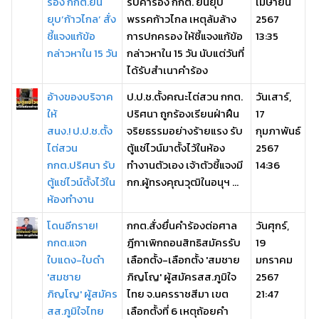
ร้อง กกต.ยื่น
รับคำร้อง กกต. ยื่นยุบ
เมษายน
ยุบ’ก้าวไกล’ สั่ง
พรรคก้าวไกล เหตุล้มล้าง
2567
ชี้แจงแก้ข้อ
การปกครอง ให้ชี้แจงแก้ข้อ
13:35
กล่าวหาใน 15 วัน
กล่าวหาใน 15 วัน นับแต่วันที่
ได้รับสำเนาคำร้อง
อ้างของบริจาค
ป.ป.ช.ตั้งคณะไต่สวน กกต.
วันเสาร์,
ให้
ปริศนา ถูกร้องเรียนฝ่าฝืน
17
สนง.! ป.ป.ช.ตั้ง
จริยธรรมอย่างร้ายแรง รับ
กุมภาพันธ์
ไต่สวน
ตู้แช่ไวน์มาตั้งไว้ในห้อง
2567
กกต.ปริศนา รับ
ทำงานตัวเอง เจ้าตัวชี้แจงมี
14:36
ตู้แช่ไวน์ตั้งไว้ใน
กก.ผู้ทรงคุณวุฒิในอนุฯ ...
ห้องทำงาน
โดนอีกราย!
กกต.สั่งยื่นคำร้องต่อศาล
วันศุกร์,
กกต.แจก
ฎีกาเพิกถอนสิทธิสมัครรับ
19
ใบแดง-ใบดำ
เลือกตั้ง-เลือกตั้ง 'สมชาย
มกราคม
'สมชาย
ภิญโญ' ผู้สมัครสส.ภูมิใจ
2567
ภิญโญ' ผู้สมัคร
ไทย จ.นครราชสีมา เขต
21:47
สส.ภูมิใจไทย
เลือกตั้งที่ 6 เหตุถ้อยคำ