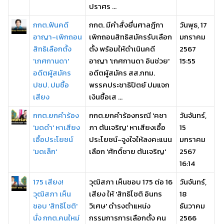
ปราศร ...
กกต.ฟันคดี
กกต. มีคำสั่งยื่นศาลฎีกา
วันพุธ, 17
อาญา-เพิกถอน
เพิกถอนสิทธิสมัครรับเลือก
มกราคม
สิทธิเลือกตั้ง
ตั้ง พร้อมให้ดำเนินคดี
2567
'เกศกานดา'
อาญา 'เกศกานดา อินช่วย'
15:55
อดีตผู้สมัคร
อดีตผู้สมัคร สส.กทม.
ปชป. ปมซื้อ
พรรคประชาธิปัตย์ ปมแจก
เสียง
เงินซื้อเส ...
กกต.ยกคำร้อง
กกต.ยกคำร้องกรณี 'คชา
วันจันทร์,
'มดดำ' หาเสียง
ภา ตันเจริญ' หาเสียงเอื้อ
15
เอื้อประโยชน์
ประโยชน์-จูงใจให้ลงคะแนน
มกราคม
'มดเล็ก'
เลือก 'ศักดิ์ชาย ตันเจริญ'
2567
16:14
175 เสียง!
วุฒิสภา เห็นชอบ 175 ต่อ 16
วันจันทร์,
วุฒิสภา เห็น
เสียง ให้ 'สิทธิโชติ อินทร
18
ชอบ 'สิทธิโชติ'
วิเศษ' ดำรงตำแหน่ง
ธันวาคม
นั่ง กกต.คนใหม่
กรรมการการเลือกตั้ง คน
2566