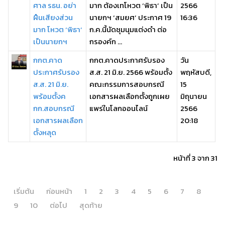
ศาล รธน. อย่า
มาก ต้องเทโหวต ‘พิธา’ เป็น
2566
ฝืนเสียงส่วน
นายกฯ ‘สมยศ’ ประกาศ 19
16:36
มาก โหวต ‘พิธา’
ก.ค.นี้นัดชุมนุมแต่งดำ ต่อ
เป็นนายกฯ
กรองค์ก ...
กกต.คาด
กกต.คาดประกาศรับรอง
วัน
ประกาศรับรอง
ส.ส. 21 มิ.ย. 2566 พร้อมตั้ง
พฤหัสบดี,
ส.ส. 21 มิ.ย.
คณะกรรมการสอบกรณี
15
พร้อมตั้งค
เอกสารผลเลือกตั้งถูกเผย
มิถุนายน
กก.สอบกรณี
แพร่ในโลกออนไลน์
2566
เอกสารผลเลือก
20:18
ตั้งหลุด
หน้าที่ 3 จาก 31
เริ่มต้น
ก่อนหน้า
1
2
3
4
5
6
7
8
9
10
ต่อไป
สุดท้าย