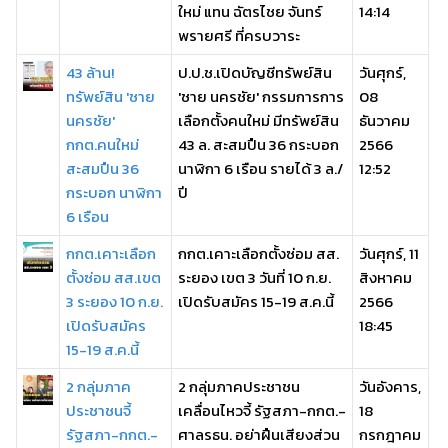
ใหม่ แทน ฉัตรไชย จันทร์
14:14
พรายศรี ที่ครบวาระ
43 ล้าน!
ป.ป.ช.เปิดบัญชีทรัพย์สิน
วันศุกร์,
ทรัพย์สิน 'ชาย
'ชาย นครชัย' กรรมการการ
08
นครชัย'
เลือกตั้งคนใหม่ มีทรัพย์สิน
ธันวาคม
กกต.คนใหม่
43 ล. สะสมปืน 36 กระบอก
2566
สะสมปืน 36
นาฬิกา 6 เรือน รายได้ 3 ล./
12:52
กระบอก นาฬิกา
ปี
6 เรือน
กกต.เคาะเลือก
กกต.เคาะเลือกตั้งซ่อม สส.
วันศุกร์, 11
ตั้งซ่อม สส.เขต
ระยอง เขต 3 วันที่ 10 ก.ย.
สิงหาคม
3 ระยอง 10 ก.ย.
เปิดรับสมัคร 15-19 ส.ค.นี้
2566
เปิดรับสมัคร
18:45
15-19 ส.ค.นี้
2 กลุ่มภาค
2 กลุ่มภาคประชาชน
วันอังคาร,
ประชาชนจี้
เคลื่อนไหวจี้ รัฐสภา-กกต.-
18
รัฐสภา-กกต.-
ศาลรธน. อย่าฝืนเสียงส่วน
กรกฎาคม