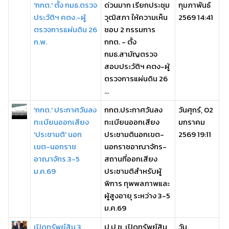
'กกต.' ตั้ง กมธ.ตรวจ
ด่วนมาก เรียกประชุม
กุมภาพันธ์
ประวัติฯ คตง.-ผู้
วุฒิสภา ให้ความเห็น
2569 14:41
ตรวจการแผ่นดิน 26
ชอบ 2 กรรมการ
ก.พ.
กกต. - ตั้ง
กมธ.สามัญตรวจ
สอบประวัติฯ คตง-ผู้
ตรวจการแผ่นดิน 26
...
'กกต.' ประกาศวันลง
กกต.ประกาศวันลง
วันศุกร์, 02
ทะเบียนออกเสียง
ทะเบียนออกเสียง
มกราคม
'ประชามติ' นอก
ประชามตินอกเขต-
2569 19:11
เขต-นอกราช
นอกราชอาณาจักร-
อาณาจักร 3-5
สถานที่ออกเสียง
ม.ค.69
ประชามติสำหรับผู้
พิการ ทุพพลภาพและ
ผู้สูงอายุ ระหว่าง 3-5
ม.ค.69
เปิดทรัพย์สิน 3
ป.ป.ช. เปิดทรัพย์สิน
วัน