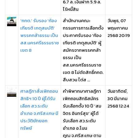
6.7 ล. เงินฝาก 5.9 ล.
ไร้หนี้สิน
‘กกต.’ รับรอง ‘ก้อง
สำนักงานคณะ
วันพุธ, 07
เกียรติ เกตุสมบัติ’
กรรมการการเลือกตั้ง
พฤษภาคม
พรรคกล้าธรรม เป็น
ประกาศรับรอง ‘ก้อง
2568 20:19
สส.นครศรีธรรมราช
เกียรติ เกตุสมบัติ’ ผู้
เขต 8
สมัครจากพรรคกล้า
ธรรม เป็น
สส.นครศรีธรรมราช
เขต 8 ไม่ตัดสิทธิ์กกต.
สืบสวน ไต่ส ...
ศาลฎีกาสั่งเพิกถอน
คำพิพากษาศาลฎีกา
วันอาทิตย์,
สิทธิฯ 10 ปี ผู้ได้รับ
เพิกถอนสิทธิสมัคร
30 มีนาคม
เลือก สว.ระดับ
รับเลือกตั้ง 10 ปี ‘สม
2568 12:24
อำเภอ จ.ศรีสะเกษ มี
จิตร อินทร์สุข’ ผู้ได้
ประวัติยักยอก
รับเลือก สว.ระดับ
ทรัพย์
อำเภอ อ.โนน
คูณ จ.ศรีสะเกษ ตาม