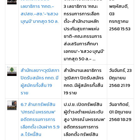
เลขาธิการ 'กกต.-
3 เลขาธิการ 'คณะ
พฤหัสบดี,
สปสช.-สช.'-'แสวง
กรรมการการเลือก
03
บุญมี' มากสุด 50 ล.
ตั้ง-สำนักงานหลัก
กรกฎาคม
ประกันสุขภาพแห่ง
2568 15:53
ชาติ-คณะกรรมการ
ส่งเสริมการศึกษา
เอกชน'-'แสวง บุญมี'
มากสุด 50 ล.- ...
สำนักเลขาฯวุฒิสภา
สำนักงานเลขาธิการ
วันจันทร์, 23
ปิดรับสมัคร กกต. มี
วุฒิสภา ปิดรับสมัคร
มิถุนายน
ผู้สมัครทั้งสิ้น 19
กกต. มีผู้สมัครทั้งสิ้น
2568 21:19
ราย
19 ราย
6.7 ล้าน! ทรัพย์สิน
ป.ป.ช. เปิดทรัพย์สิน
วันอาทิตย์,
'ปกรณ์ มหรรณพ'
ผู้ดำรงตำแหน่งระดับ
01 มิถุนายน
อดีตกรรมการการ
สูง 'ปกรณ์ มหรรณพ'
2568 18:29
เลือกตั้ง เงินฝาก 5.9
อดีตกรรมการการ
ล. ไร้หนี้สิน
เลือกตั้ง ทรัพย์สิน