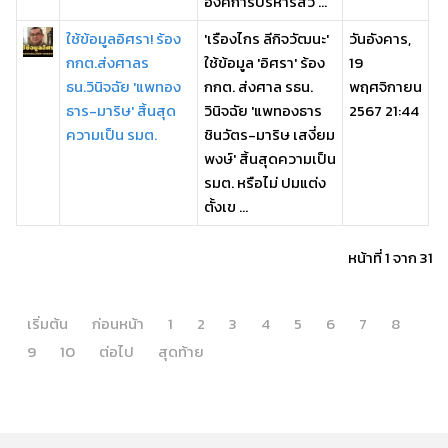
องค์การบริหารส่ว ...
ใช้ข้อมูลอิศรา! ร้อง
'เรืองไกร ลีกิจวัฒนะ'
วันอังคาร,
กกต.ส่งศาลร
ใช้ข้อมูล 'อิศรา' ร้อง
19
ธน.วินิจฉัย 'แพทอง
กกต. ส่งศาล รธน.
พฤศจิกายน
ธาร-มาริษ' สิ้นสุด
วินิจฉัย 'แพทองธาร
2567 21:44
ความเป็น รมต.
ชินวัตร-มาริษ เสงี่ยม
พงษ์' สิ้นสุดความเป็น
รมต. หรือไม่ ปมแต่ง
ตั้งเข ...
หน้าที่ 1 จาก 31
เริ่มต้น
ก่อนหน้า
1
2
3
4
5
6
7
8
9
10
ต่อไป
สุดท้าย