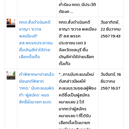
คำร้อง กกต. มีประวัติ
ต้องค ...
กกต.สั่งดำเนินคดี
กกต.สั่งดำเนินคดี
วันอาทิตย์,
อาญา 'ชวาล
อาญา 'ชวาล พลเมือง
22 ธันวาคม
พลเมืองดี'
ดี' สส.พรรค
2567 19:43
สส.พรรคประชาชน
ประชาชน เขต 3
ยื่นบัญชีค่าใช้จ่าย
จังหวัดชลบุรี ยื่น
เลือกตั้งเท็จ
บัญชีค่าใช้จ่ายเลือก
ตั้งเท็จ
คำพิพากษาน่าสนใจ:
"…การนับคะแนนใหม่
วันจันทร์, 16
ย้อนคดีพิพาท
ดังกล่าวมีผลให้
ธันวาคม
‘กกต.’ นับคะแนนผิด
คะแนนรวมของผู้ฟ้อง
2567 16:37
ทำ ‘ผู้สมัคร’ หมด
คดีซึ่งเป็นผู้สมัคร
สิทธิ์นั่งนายก อบต.
หมายเลข 2 ได้
มากกว่าผู้สมัคร
หมายเลข 1 ที่ได้รับ
เลือกตั้งเป็นนายก