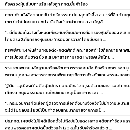
ถือครองหุ้นสัมปทานรัฐ หลังถูก กกต.ยื่นคำร้อง
กกต. ทำหนังสือตอบกลับ ‘ไทรักธรรม’ ปมหลุดเก้าอี้ ส.ส.ปาร์ตี้ลิสต์ เหต
เขต 8 ทำให้คะแนน ปชป.ขยับ จึงนำมาคำนวณ ส.ส.บัญชี ...
“…นี่คือข้อเท็จจริงทั้งหมดเกี่ยวกับเงื่อนปมการถือครองหุ้นสื่อของ ส.ส. แ
โดยตรง 2.ถือครองหุ้นแบบ ‘ครอบจักรวาล’ โดยมีบรรท ...
ทรัพย์สิน 1.4 พันล้าน ‘หมอติ๋ง-กิตติศักดิ์ คณาสวัสดิ์’ ไขก๊อกนายกเ
การเมืองระดับชาติ นั่ง ส.ส.มหาสารคาม เขต 1 พรรคเพื่อไทย ...
รวบรวมพยานหลักฐานเสร็จแล้ว! กก.ตรวจสอบข้อเท็จจริง กกต. รอสรุป
พยานบุคคล-เอกสารจากกรมพัฒนาธุรกิจการค้า-ตัวแทนพรรค-ออแกไน
‘ฐิติมา-วุฒิพงศ์’ อดีตผู้สมัคร ทษช. น้อง ‘จาตุรนต์ ฉายแสง’ รอด! กกต.สั
เสียงเทหนุนพรรคอนาคตใหม่แทน เหตุเป็นแค่การแสด ...
"...กระบวนการคัดเลือกผู้ตรวจการเลือกตั้งบางจังหวัดไม่มีความเหมาะสม เ
จะได้รับผลประโยชน์เป็นค่าตอบแทนมากมายจากการเป็ ...
ปธ.กกต. เผยยังไม่มีคดีเลือกตั้งไปถึงขั้นใบแดง หลายคดียกคำร้อง หล
สอบพรรคอนาคตปูดซื้อตัวงูเห่า 120 ล.นั้น รับคำร้องแล้ว ด ...