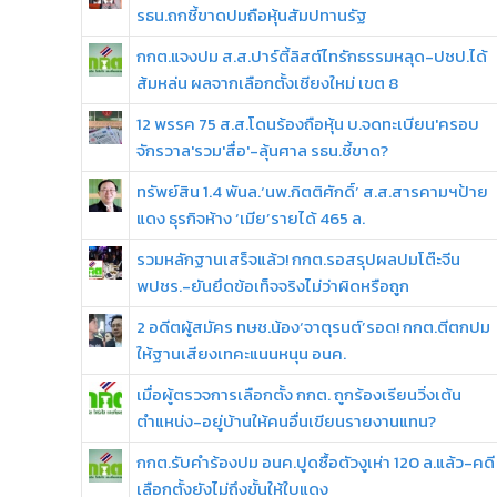
รธน.ถกชี้ขาดปมถือหุ้นสัมปทานรัฐ
กกต.แจงปม ส.ส.ปาร์ตี้ลิสต์ไทรักธรรมหลุด-ปชป.ได้
ส้มหล่น ผลจากเลือกตั้งเชียงใหม่ เขต 8
12 พรรค 75 ส.ส.โดนร้องถือหุ้น บ.จดทะเบียน'ครอบ
จักรวาล'รวม'สื่อ'-ลุ้นศาล รธน.ชี้ขาด?
ทรัพย์สิน 1.4 พันล.‘นพ.กิตติศักดิ์’ ส.ส.สารคามฯป้าย
แดง ธุรกิจห้าง ‘เมีย’รายได้ 465 ล.
รวมหลักฐานเสร็จแล้ว! กกต.รอสรุปผลปมโต๊ะจีน
พปชร.-ยันยึดข้อเท็จจริงไม่ว่าผิดหรือถูก
2 อดีตผู้สมัคร ทษช.น้อง‘จาตุรนต์’รอด! กกต.ตีตกปม
ให้ฐานเสียงเทคะแนนหนุน อนค.
เมื่อผู้ตรวจการเลือกตั้ง กกต. ถูกร้องเรียนวิ่งเต้น
ตำแหน่ง-อยู่บ้านให้คนอื่นเขียนรายงานแทน?
กกต.รับคำร้องปม อนค.ปูดซื้อตัวงูเห่า 120 ล.แล้ว-คดี
เลือกตั้งยังไม่ถึงขั้นให้ใบแดง