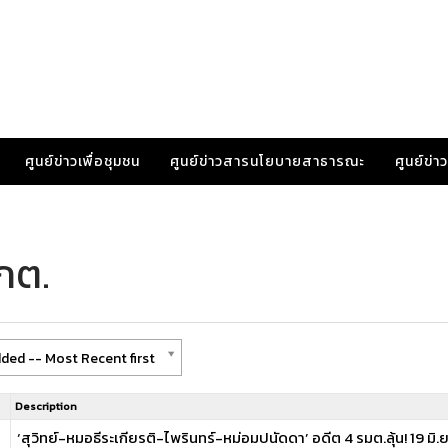
ศูนย์ข่าวเพื่อชุมชน
ศูนย์ข่าวสารนโยบายสาธารณะ
ศูนย์ข่
กต.
ded -- Most Recent first
Description
‘สุวิทย์-หมอธีระเกียรติ-ไพรินทร์-หม่อมปนัดดา’ อดีต 4 รมต.ลุ้น! 19 มิ.