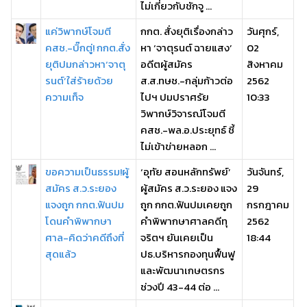
ไม่เกี่ยวกับชักจู ...
แค่วิพากษ์โจมตี
กกต. สั่งยุติเรื่องกล่าว
วันศุกร์,
คสช.-บิ๊กตู่! กกต.สั่ง
หา ‘จาตุรนต์ ฉายแสง’
02
ยุติปมกล่าวหา‘จาตุ
อดีตผู้สมัคร
สิงหาคม
รนต์’ใส่ร้ายด้วย
ส.ส.ทษช.-กลุ่มก้าวต่อ
2562
ความเท็จ
ไปฯ ปมปราศรัย
10:33
วิพากษ์วิจารณ์โจมตี
คสช.-พล.อ.ประยุทธ์ ชี้
ไม่เข้าข่ายหลอก ...
ขอความเป็นธรรม!ผู้
‘อุทัย สอนหลักทรัพย์’
วันจันทร์,
สมัคร ส.ว.ระยอง
ผู้สมัคร ส.ว.ระยอง แจง
29
แจงถูก กกต.ฟันปม
ถูก กกต.ฟันปมเคยถูก
กรกฎาคม
โดนคำพิพากษา
คำพิพากษาศาลคดีทุ
2562
ศาล-คิดว่าคดีถึงที่
จริตฯ ยันเคยเป็น
18:44
สุดแล้ว
ปธ.บริหารกองทุนฟื้นฟู
และพัฒนาเกษตรกร
ช่วงปี 43-44 ต่อ ...