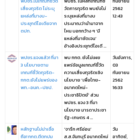
พปชร.ในเกณฑ์ชี้วัด
พปชร. ในหลักเกณฑ์ชี้
กันยายน
เสี่ยงทุจริต ไม่ระบุ
วัดการทุจริต พบยังไม่
2562
แหล่งที่มางบ-
ระบุแหล่งที่มางบ
12:43
ประยุกต์ไอเดียจาก
ประมาณว่านำมาจาก
ตปท.
ไหน บอกกว้าง ๆ ‘มี
แหล่งที่มาชัดเจน’
อ้างอิงประยุกต์ไอเดี ...
พปชร.แจงแล้ว! ที่มา
พบ กกต. ยังไม่เผย
วันอังคาร,
3 นโยบายตาม
แพร่ข้อมูลเกณฑ์ชี้วัด
03
เกณฑ์ชี้วัดทุจริต-
ความเสี่ยงทุจริตเชิง
กันยายน
กกต.ยังไม่แพร่ของ
นโยบาย ‘เพื่อไทย-
2562
พท.-อนค.-ปชป.
อนาคตใหม่-
16:33
ประชาธิปัตย์’ ส่วน
พปชร. แจง 3 ที่มา
นโยบาย มารดาประชา
รัฐ-เกษตร 4 ...
หลักฐานไม่น่าเชื่อ
‘จารึก ศรีอ่อน’
วัน
ถือ! กกต.ตีตกปม
ส.ส.จันทบุรี อนาคตใหม่
อาทิตย์,