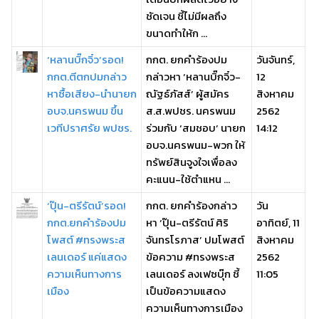
ชัดเจน ชี้ไม่มีผลถึง
ขนาดทำให้ก ...
‘หลานบิ๊กจิ๋ว’รอด!
กกต. ยกคำร้องปม
วันจันทร์,
กกต.ตีตกปมกล่าว
กล่าวหา ‘หลานบิ๊กจิ๋ว-
12
หาซื้อเสียง-นำนายก
ณัฐธ์ภัสส์’ ผู้สมัคร
สิงหาคม
อบจ.นครพนม ขึ้น
ส.ส.พปชร. นครพนม
2562
เวทีปราศรัย พปชร.
ร่วมกับ ‘สมชอบ’ นายก
14:12
อบจ.นครพนม-พวก ให้
ทรัพย์สินจูงใจเพื่อลง
คะแนน-ใช้ตำแหน ...
‘ปุ๊น-ตรีรัตน์’รอด!
กกต. ยกคำร้องกล่าว
วัน
กกต.ยกคำร้องปม
หา ‘ปุ๊น-ตรีรัตน์ ศิริ
อาทิตย์, 11
โพสต์ #ทรงพระส
จันทรโรภาส’ ปมโพสต์
สิงหาคม
เลนเดอร์ แค่แสดง
ข้อความ #ทรงพระส
2562
ความเห็นทางการ
เลนเดอร์ ลงเฟซบุ๊ก ชี้
11:05
เมือง
เป็นข้อความแสดง
ความเห็นทางการเมือง