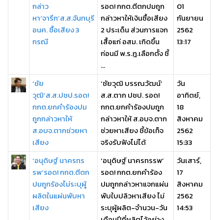
กล่าว
รอด! กกต.ตีตกปมถูก
01
หา‘จารึก’ส.ส.จันทบุรี
กล่าวหาให้เงินซื้อเสียง
กันยายน
อนค. ซื้อเสียง 3
2 ประเด็น ส่วนการแจก
2562
กรณี
เสื้อแก่ อสม. เกิดขึ้น
13:17
ก่อนมี พ.ร.ฎ.เลือกตั้ง ชี้
...
‘ชัย
‘ชัยวุฒิ บรรณวัฒน์’
วัน
วุฒิ’ส.ส.ปชป.รอด!
ส.ส.ตาก ปชป. รอด!
อาทิตย์,
กกต.ยกคำร้องปม
กกต.ยกคำร้องปมถูก
18
ถูกกล่าวหาให้
กล่าวหาให้ ส.อบจ.ตาก
สิงหาคม
ส.อบจ.ตากช่วยหา
ช่วยหาเสียง ชี้ข้อเท็จ
2562
เสียง
จริงรับฟังไม่ได้
15:33
‘อนุดิษฐ์ นาครทร
‘อนุดิษฐ์ นาครทรรพ’
วันเสาร์,
รพ’รอด! กกต.ตีตก
รอด! กกต.ยกคำร้อง
17
ปมถูกร้องไม่ระบุผู้
ปมถูกกล่าวหาแจกแผ่น
สิงหาคม
ผลิตในแผ่นพับหา
พับใบปลิวหาเสียง ไม่
2562
เสียง
ระบุผู้ผลิต-จำนวน-วัน
14:53
เดือนปีที่ผลิตไว้อย่าง