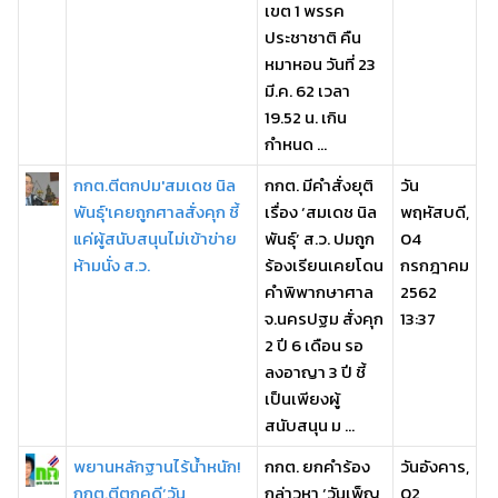
เขต 1 พรรค
ประชาชาติ คืน
หมาหอน วันที่ 23
มี.ค. 62 เวลา
19.52 น. เกิน
กำหนด ...
กกต.ตีตกปม'สมเดช นิล
กกต. มีคำสั่งยุติ
วัน
พันธ์ุ'เคยถูกศาลสั่งคุก ชี้
เรื่อง ‘สมเดช นิล
พฤหัสบดี,
แค่ผู้สนับสนุนไม่เข้าข่าย
พันธุ์’ ส.ว. ปมถูก
04
ห้ามนั่ง ส.ว.
ร้องเรียนเคยโดน
กรกฎาคม
คำพิพากษาศาล
2562
จ.นครปฐม สั่งคุก
13:37
2 ปี 6 เดือน รอ
ลงอาญา 3 ปี ชี้
เป็นเพียงผู้
สนับสนุน ม ...
พยานหลักฐานไร้น้ำหนัก!
กกต. ยกคำร้อง
วันอังคาร,
กกต.ตีตกคดี‘วัน
กล่าวหา ‘วันเพ็ญ
02