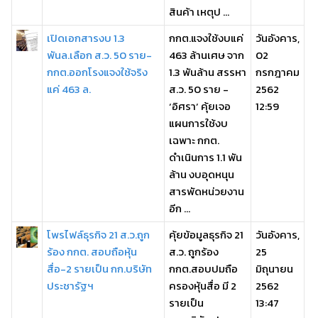
สินค้า เหตุป ...
เปิดเอกสารงบ 1.3
กกต.แจงใช้งบแค่
วันอังคาร,
พันล.เลือก ส.ว. 50 ราย-
463 ล้านเศษ จาก
02
กกต.ออกโรงแจงใช้จริง
1.3 พันล้าน สรรหา
กรกฎาคม
แค่ 463 ล.
ส.ว. 50 ราย -
2562
‘อิศรา’ คุ้ยเจอ
12:59
แผนการใช้งบ
เฉพาะ กกต.
ดำเนินการ 1.1 พัน
ล้าน งบอุดหนุน
สารพัดหน่วยงาน
อีก ...
โพรไฟล์ธุรกิจ 21 ส.ว.ถูก
คุ้ยข้อมูลธุรกิจ 21
วันอังคาร,
ร้อง กกต. สอบถือหุ้น
ส.ว. ถูกร้อง
25
สื่อ-2 รายเป็น กก.บริษัท
กกต.สอบปมถือ
มิถุนายน
ประชารัฐฯ
ครองหุ้นสื่อ มี 2
2562
รายเป็น
13:47