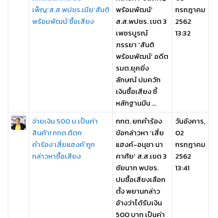
เพ็ญ’ส.ส.พปชร.เมีย‘สันติ
พร้อมพัฒน์’
กรกฎาคม
พร้อมพัฒน์’ซื้อเสียง
ส.ส.พปชร. เขต 3
2562
เพชรบูรณ์
13:32
ภรรยา ‘สันติ
พร้อมพัฒน์’ อดีต
รมต.ยุคยิ่ง
ลักษณ์ ปมควัก
เงินซื้อเสียง ชี้
หลักฐานมีน ...
จ่ายเงิน 500 บ.เป็นค่า
กกต. ยกคำร้อง
วันอังคาร,
สินค้า! กกต.ตีตก
ข้อกล่าวหา ‘เสี่ย
02
คำร้อง‘เสี่ยแฮงค์’ถูก
แฮงค์-อนุชา นา
กรกฎาคม
กล่าวหาซื้อเสียง
คาศัย’ ส.ส.เขต 3
2562
ชัยนาท พปชร.
13:41
ปมซื้อเสียงเลือก
ตั้ง พยานกล่าว
อ้างว่าได้รับเงิน
500 บาท เป็นค่า