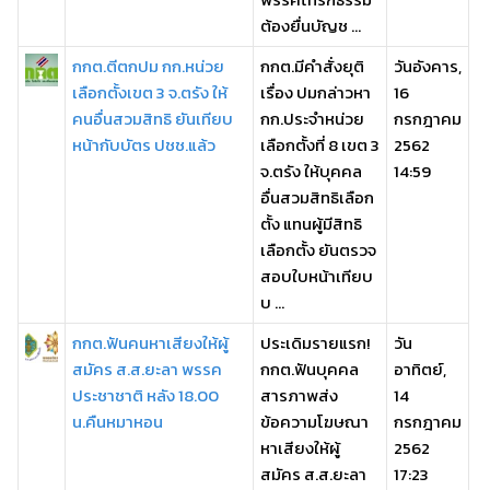
ต้องยื่นบัญช ...
กกต.ตีตกปม กก.หน่วย
กกต.มีคำสั่งยุติ
วันอังคาร,
เลือกตั้งเขต 3 จ.ตรัง ให้
เรื่อง ปมกล่าวหา
16
คนอื่นสวมสิทธิ ยันเทียบ
กก.ประจำหน่วย
กรกฎาคม
หน้ากับบัตร ปชช.แล้ว
เลือกตั้งที่ 8 เขต 3
2562
จ.ตรัง ให้บุคคล
14:59
อื่นสวมสิทธิเลือก
ตั้ง แทนผู้มีสิทธิ
เลือกตั้ง ยันตรวจ
สอบใบหน้าเทียบ
บ ...
กกต.ฟันคนหาเสียงให้ผู้
ประเดิมรายแรก!
วัน
สมัคร ส.ส.ยะลา พรรค
กกต.ฟันบุคคล
อาทิตย์,
ประชาชาติ หลัง 18.00
สารภาพส่ง
14
น.คืนหมาหอน
ข้อความโฆษณา
กรกฎาคม
หาเสียงให้ผู้
2562
สมัคร ส.ส.ยะลา
17:23