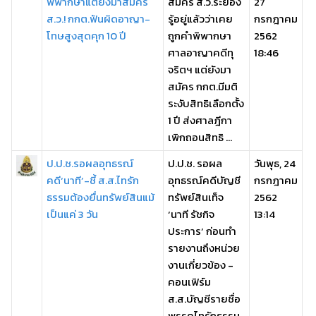
พิพากษาแต่ยังมาสมัคร
สมัคร ส.ว.ระยอง
27
ส.ว.! กกต.ฟันผิดอาญา-
รู้อยู่แล้วว่าเคย
กรกฎาคม
โทษสูงสุดคุก 10 ปี
ถูกคำพิพากษา
2562
ศาลอาญาคดีทุ
18:46
จริตฯ แต่ยังมา
สมัคร กกต.มีมติ
ระงับสิทธิเลือกตั้ง
1 ปี ส่งศาลฎีกา
เพิกถอนสิทธิ ...
ป.ป.ช.รอผลอุทธรณ์
ป.ป.ช. รอผล
วันพุธ, 24
คดี‘นาที’-ชี้ ส.ส.ไทรัก
อุทธรณ์คดีบัญชี
กรกฎาคม
ธรรมต้องยื่นทรัพย์สินแม้
ทรัพย์สินเท็จ
2562
เป็นแค่ 3 วัน
‘นาที รัชกิจ
13:14
ประการ’ ก่อนทำ
รายงานถึงหน่วย
งานเกี่ยวข้อง -
คอนเฟิร์ม
ส.ส.บัญชีรายชื่อ
พรรคไทรักธรรม