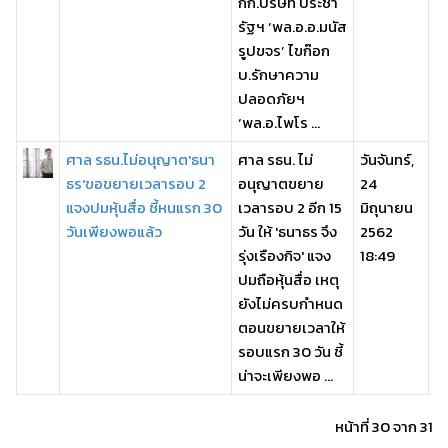
กก.บริษัท ประชา
รัฐฯ ‘พล.อ.อ.มนัส
รูปขจร’ ไขก๊อก
บ.รักษาความ
ปลอดภัยฯ
‘พล.อ.ไพโร ...
ศาล รธน.ไม่อนุญาต'ธนา
ศาล รธน. ไม่
วันจันทร์,
ธร'ขอขยายเวลารอบ 2
อนุญาตขยาย
24
แจงปมหุ้นสื่อ ชี้หนแรก 30
เวลารอบ 2 อีก 15
มิถุนายน
วันเพียงพอแล้ว
วัน ให้ 'ธนาธร จึง
2562
รุ่งเรืองกิจ' แจง
18:49
ปมถือหุ้นสื่อ เหตุ
ยังไม่ครบกำหนด
ตอนขยายเวลาให้
รอบแรก 30 วัน ชี้
น่าจะเพียงพอ ...
หน้าที่ 30 จาก 31