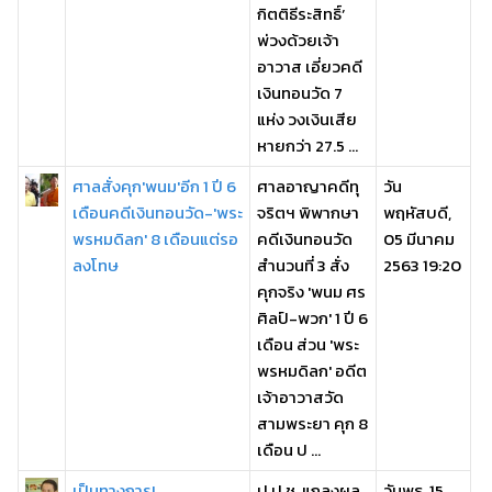
กิตติธีระสิทธิ์’
พ่วงด้วยเจ้า
อาวาส เอี่ยวคดี
เงินทอนวัด 7
แห่ง วงเงินเสีย
หายกว่า 27.5 ...
ศาลสั่งคุก'พนม'อีก 1 ปี 6
ศาลอาญาคดีทุ
วัน
เดือนคดีเงินทอนวัด-'พระ
จริตฯ พิพากษา
พฤหัสบดี,
พรหมดิลก' 8 เดือนแต่รอ
คดีเงินทอนวัด
05 มีนาคม
ลงโทษ
สำนวนที่ 3 สั่ง
2563 19:20
คุกจริง 'พนม ศร
ศิลป์-พวก' 1 ปี 6
เดือน ส่วน 'พระ
พรหมดิลก' อดีต
เจ้าอาวาสวัด
สามพระยา คุก 8
เดือน ป ...
เป็นทางการ!
ป.ป.ช. แถลงผล
วันพุธ, 15