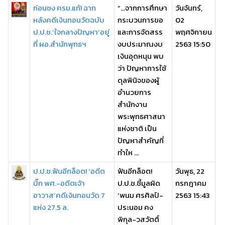
ก่อนชง ครม.แก้! ฉาก
“...จากการศึกษา
วันจันทร์,
หลังคดีเงินทอนวัดฉบับ
กระบวนการขอ
02
ป.ป.ช.‘ใจกลางปัญหา’อยู่
และการจัดสรร
พฤศจิกายน
ที่ ผอ.สำนักพุทธฯ
งบประมาณงบ
2563 15:50
เงินอุดหนุน พบ
ว่า ปัญหาการใช้
ดุลพินิจของผู้
อำนวยการ
สำนักงาน
พระพุทธศาสนา
แห่งชาติ เป็น
ปัญหาสำคัญที่
ทำให ...
ป.ป.ช.ฟันอีกล็อต! ‘อดีต
ฟันอีกล็อต!
วันพุธ, 22
บิ๊ก พศ.-อดีตเจ้า
ป.ป.ช.ชี้มูลผิด
กรกฎาคม
อาวาส’คดีเงินทอนวัด 7
‘พนม ศรศิลป์-
2563 15:43
แห่ง 27.5 ล.
ประนอม คง
พิกุล-วสวัตติ์