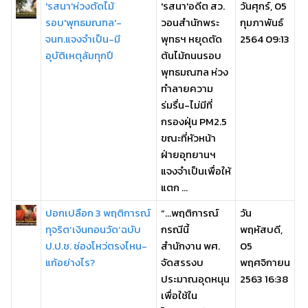
'รสนา'ห่วงตัดไม้
'รสนา'อดีต สว.
วันศุกร์, 05
รอบ'พุทธมณฑล'-
วอนสำนักพระ
กุมภาพันธ์
จนท.แจงจำเป็น-มี
พุทธฯ หยุดตัด
2564 09:13
อุบัติเหตุล้มทุกปี
ต้นไม้ถนนรอบ
พุทธมณฑล ห่วง
ทำลายความ
ร่มรื่น-ไม่มีที่
กรองฝุ่น PM2.5
ขณะที่หัวหน้า
ฝ่ายอุทยานฯ
แจงจำเป็นเพื่อให้
แตก ...
ปอกเปลือก 3 พฤติการณ์
“...พฤติการณ์
วัน
ทุจริต‘เงินทอนวัด’ฉบับ
กรณีนี้
พฤหัสบดี,
ป.ป.ช. ช่องโหว่ตรงไหน-
สำนักงาน พศ.
05
แก้อย่างไร?
จัดสรรงบ
พฤศจิกายน
ประมาณอุดหนุน
2563 16:38
เพื่อใช้ใน