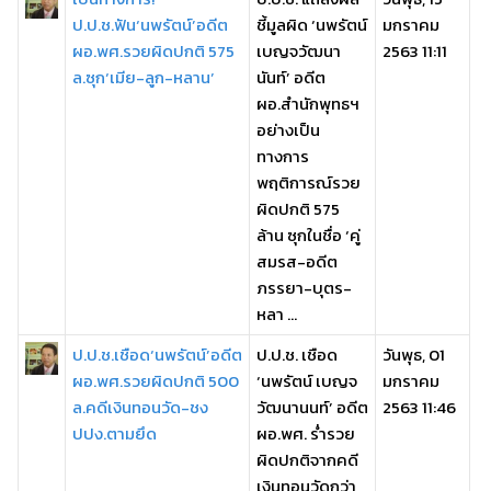
ป.ป.ช.ฟัน‘นพรัตน์’อดีต
ชี้มูลผิด ‘นพรัตน์
มกราคม
ผอ.พศ.รวยผิดปกติ 575
เบญจวัฒนา
2563 11:11
ล.ซุก‘เมีย-ลูก-หลาน’
นันท์’ อดีต
ผอ.สำนักพุทธฯ
อย่างเป็น
ทางการ
พฤติการณ์รวย
ผิดปกติ 575
ล้าน ซุกในชื่อ ‘คู่
สมรส-อดีต
ภรรยา-บุตร-
หลา ...
ป.ป.ช.เชือด‘นพรัตน์’อดีต
ป.ป.ช. เชือด
วันพุธ, 01
ผอ.พศ.รวยผิดปกติ 500
‘นพรัตน์ เบญจ
มกราคม
ล.คดีเงินทอนวัด-ชง
วัฒนานนท์’ อดีต
2563 11:46
ปปง.ตามยึด
ผอ.พศ. ร่ำรวย
ผิดปกติจากคดี
เงินทอนวัดกว่า