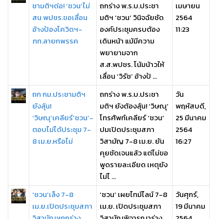
ชามติฯต่อ! ‘ชวน’ไม่
ถกร่าง พ.ร.บ.ประชา
เมษายน
สน พปชร.ขอเลื่อน
มติฯ ‘ชวน’ วินิจฉัยชัด
2564
อ้างป้องโควิดฯ-
องค์ประชุมครบต้อง
11:23
ภท.ลายกพรรค
เดินหน้า แม้มีความ
พยายามจาก
ส.ส.พปชร. โน้มน้าวให้
เลื่อน ‘วิรัช’ อ้างป้ ...
ถก กม.ประชามติฯ
ถกร่าง พ.ร.บ.ประชา
วัน
ยังลุ้น!
มติฯ ยังต้องลุ้น! ‘วิษณุ’
พฤหัสบดี,
‘วิษณุ’เคลียร์‘ชวน’-
โทรศัพท์เคลียร์ ‘ชวน’
25 มีนาคม
ตอบไม่ได้ประชุม 7-
ปมเปิดประชุมสภา
2564
8 เม.ย.หรือไม่
วิสามัญ 7-8 เม.ย. ยัน
16:27
คุยชัดเจนแล้ว แต่ไม่ขอ
พูดรายละเอียด เหตุยัง
ไม่ไ ...
‘ชวน’เล็ง 7-8
‘ชวน’ เผยไทม์ไลน์ 7-8
วันศุกร์,
เม.ย.เปิดประชุมสภา
เม.ย. เปิดประชุมสภา
19 มีนาคม
วิสามัญฯถกร่าง
วิสามัญพิจารณาร่าง
2564