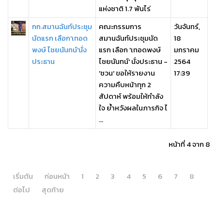
แห่งชาติ 1.7 พันไร่
กก.สมานฉันท์ประชุม
คณะกรรมการ
วันจันทร์,
นัดแรก เลือก'เทอด
สมานฉันท์ประชุมนัด
18
พงษ์ ไชยนันทน์'นั่ง
แรก เลือก 'เทอดพงษ์
มกราคม
ประธาน
ไชยนันทน์' นั่งประธาน -
2564
'ชวน' ขอให้รายงาน
17:39
ความคืบหน้าทุก 2
สัปดาห์ พร้อมให้กำลัง
ใจ ย้ำหวังผลในภารกิจ ไ
...
หน้าที่ 4 จาก 8
เริ่มต้น
ก่อนหน้า
1
2
3
4
5
6
7
8
ต่อไป
สุดท้าย