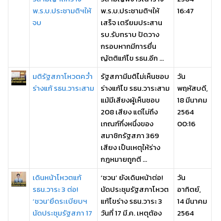
พ.ร.บ.ประชามติฯให้
พ.ร.บ.ประชามติฯให้
16:47
จบ
เสร็จ เตรียมประสาน
รบ.รับทราบ ปัดวาง
กรอบหากมีการยื่น
ญัตติแก้ไข รธน.อีก ...
มติรัฐสภาโหวตคว่ำ
รัฐสภามีมติไม่เห็นชอบ
วัน
ร่างแก้ รธน.วาระสาม
ร่างแก้ไข รธน.วาระสาม
พฤหัสบดี,
แม้มีเสียงผู้เห็นชอบ
18 มีนาคม
208 เสียง แต่ไม่ถึง
2564
เกณฑ์กึ่งหนึ่งของ
00:16
สมาชิกรัฐสภา 369
เสียง เป็นเหตุให้ร่าง
กฎหมายถูกตี ...
เดินหน้าโหวตแก้
‘ชวน’ ยังเดินหน้าต่อ!
วัน
รธน.วาระ 3 ต่อ!
นัดประชุมรัฐสภาโหวต
อาทิตย์,
‘ชวน’ยึดระเบียบฯ
แก้ไขร่าง รธน.วาระ 3
14 มีนาคม
นัดประชุมรัฐสภา 17
วันที่ 17 มี.ค. เหตุต้อง
2564