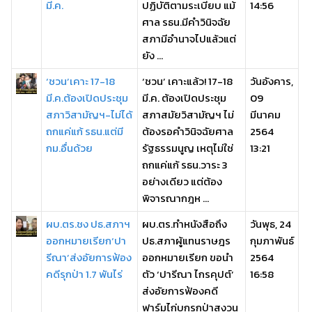
มี.ค.
ปฏิบัติตามระเบียบ แม้
14:56
ศาล รธน.มีคำวินิจฉัย
สภามีอำนาจไปแล้วแต่
ยัง ...
‘ชวน’เคาะ 17-18
‘ชวน’ เคาะแล้ว! 17-18
วันอังคาร,
มี.ค.ต้องเปิดประชุม
มี.ค. ต้องเปิดประชุม
09
สภาวิสามัญฯ-ไม่ได้
สภาสมัยวิสามัญฯ ไม่
มีนาคม
ถกแค่แก้ รธน.แต่มี
ต้องรอคำวินิจฉัยศาล
2564
กม.อื่นด้วย
รัฐธรรมนูญ เหตุไม่ใช่
13:21
ถกแค่แก้ รธน.วาระ 3
อย่างเดียว แต่ต้อง
พิจารณากฎห ...
ผบ.ตร.ชง ปธ.สภาฯ
ผบ.ตร.ทำหนังสือถึง
วันพุธ, 24
ออกหมายเรียก‘ปา
ปธ.สภาผู้แทนราษฎร
กุมภาพันธ์
รีณา’ส่งอัยการฟ้อง
ออกหมายเรียก ขอนำ
2564
คดีรุกป่า 1.7 พันไร่
ตัว ‘ปารีณา ไกรคุปต์’
16:58
ส่งอัยการฟ้องคดี
ฟาร์มไก่บุกรุกป่าสงวน