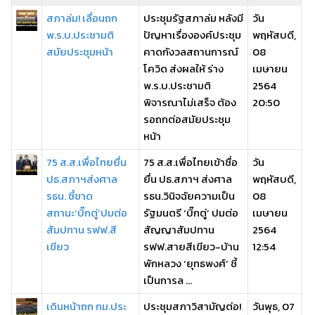
สภาล่ม! เลื่อนถก
ประชุมรัฐสภาล่ม หลังมี
วัน
พ.ร.บ.ประชามติ
ปัญหาเรื่ององค์ประชุม
พฤหัสบดี,
สมัยประชุมหน้า
คาดกังวลสถานการณ์
08
โควิด ส่งผลให้ ร่าง
เมษายน
พ.ร.บ.ประชามติ
2564
พิจารณาไม่เสร็จ ต้อง
20:50
รอถกต่อสมัยประชุม
หน้า
75 ส.ส.เพื่อไทยยื่น
75 ส.ส.เพื่อไทยเข้าชื่อ
วัน
ปธ.สภาฯส่งศาล
ยื่น ปธ.สภาฯ ส่งศาล
พฤหัสบดี,
รธน. ชี้ขาด
รธน.วินิจฉัยความเป็น
08
สถานะ‘บิ๊กตู่’ปมต่อ
รัฐมนตรี ‘บิ๊กตู่’ ปมต่อ
เมษายน
สัมปทาน รฟฟ.สี
สัญญาสัมปทาน
2564
เขียว
รฟฟ.สายสีเขียว-บ้าน
12:54
พักหลวง ‘ยุทธพงศ์’ ชี้
เป็นการล ...
เดินหน้าถก กม.ประ
ประชุมสภาวิสามัญต่อ!
วันพุธ, 07