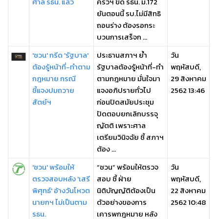
ศาล รธน. แล้ว
ครัวฯ ขัด รธน. ม.172
ยันตอนนี้ รบ.ไม่มีสิทธิ
ถอนร่าง ต้องรอกระ
บวนการเสร็จก ...
'ชวน' กรีด 'รัฐบาล'
ประธานสภาฯ ย้ำ
วัน
ต้องรู้หน้าที่-ทำตาม
รัฐบาลต้องรู้หน้าที่-ทำ
พฤหัสบดี,
กฎหมาย กรณี
ตามกฎหมาย มั่นใจมา
29 สิงหาคม
ชี้แจงปมถวาย
แจงอภิปรายทั่วไป
2562 13:46
สัตย์ฯ
ก่อนปิดสมัยประชุม
ปัดตอบยกเลิกบรรจุ
ญัตติ เพราะศาล
เตรียมวินิจฉัย ชี้ สภาฯ​
ต้อง ...
'ชวน' พร้อมให้
“ชวน” พร้อมให้ตรวจ
วัน
ตรวจสอบหลัง 'เสรี
สอบ ชี้ ฝ่าย
พฤหัสบดี,
พิศุทธ์' อ้างวันโหวต
นิติบัญญัติต้องเป็น
22 สิงหาคม
นายกฯ ไม่เป็นตาม
ตัวอย่างของการ
2562 10:48
รธน.
เคารพกฎหมาย หลัง