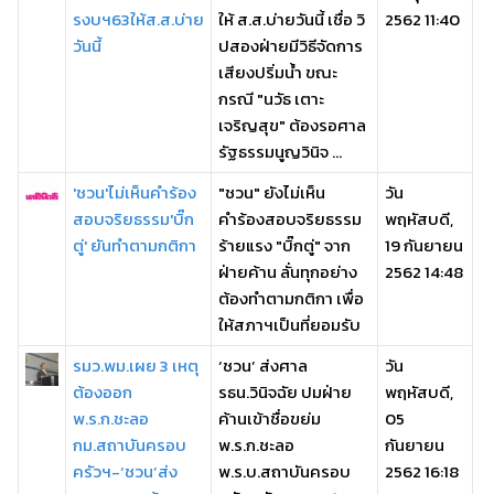
รงบฯ63ให้ส.ส.บ่าย
ให้ ส.ส.บ่ายวันนี้ เชื่อ วิ
2562 11:40
วันนี้
ปสองฝ่ายมีวิธีจัดการ
เสียงปริ่มน้ำ ขณะ
กรณี "นวัธ เตาะ
เจริญสุข" ต้องรอศาล
รัฐธรรมนูญวินิจ ...
'ชวน'ไม่เห็นคำร้อง
"ชวน" ยังไม่เห็น
วัน
สอบจริยธรรม'บิ๊ก
คำร้องสอบจริยธรรม
พฤหัสบดี,
ตู่' ยันทำตามกติกา
ร้ายแรง "บิ๊กตู่" จาก
19 กันยายน
ฝ่ายค้าน ลั่นทุกอย่าง
2562 14:48
ต้องทำตามกติกา เพื่อ
ให้สภาฯเป็นที่ยอมรับ
รมว.พม.เผย 3 เหตุ
‘ชวน’ ส่งศาล
วัน
ต้องออก
รธน.วินิจฉัย ปมฝ่าย
พฤหัสบดี,
พ.ร.ก.ชะลอ
ค้านเข้าชื่อขย่ม
05
กม.สถาบันครอบ
พ.ร.ก.ชะลอ
กันยายน
ครัวฯ-‘ชวน’ส่ง
พ.ร.บ.สถาบันครอบ
2562 16:18