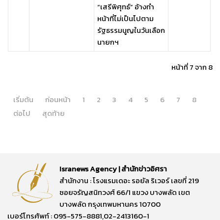
“เสรีพิศุทธ์” อ้างทำ
หน้าที่ไม่เป็นไปตาม
รัฐธรรมนูญในวันเลือก
นายกฯ
หน้าที่ 7 จาก 8
เริ่มต้น
ก่อนหน้า
1
2
3
4
5
6
7
8
ต่อไป
สุดท้าย
Isranews Agency | สำนักข่าวอิศรา
สำนักงาน : โรงแรมเดอะ รอยัล ริเวอร์ เลขที่ 219
ซอยจรัญสนิทวงศ์ 66/1 แขวง บางพลัด เขต
บางพลัด กรุงเทพมหานคร 10700
เบอร์โทรศัพท์ : 095-575-8881,02-2413160-1