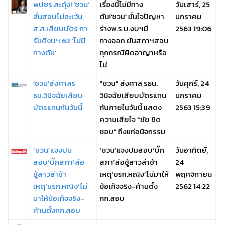
พปชร.สะดุ้ง! 'ชวน'
เรื่องนี้ไม่มีทาง
วันเสาร์, 25
ลั่นสอบไม่ละเว้น
ตัน!'ชวน' มั่นใจปัญหา
มกราคม
ส.ส.เสียบบัตร กา
ร่างพ.ร.บ.งบฯมี
2563 19:06
รันตีงบฯ 63 'ไม่มี
ทางออก ยันสภาฯสอบ
ทางตัน'
ทุกกรณีผิดอาญาหรือ
ไม่
'ชวน'ส่งศาลร
"ชวน" ส่งศาล รธน.
วันศุกร์, 24
ธน.วินิจฉัยเสียบ
วินิจฉัยเสียบบัตรแทน
มกราคม
บัตรแทนกันวันนี้
กันภายในวันนี้ แสดง
2563 15:39
ความเสียใจ "ชัย ชิด
ชอบ" ถึงแก่อนิจกรรม
‘ชวน’แจงปม
‘ชวน’แจงปมสอบ‘บิ๊ก
วันอาทิตย์,
สอบ‘บิ๊กสภา’ส่อ
สภา’ส่อชู้สาวล่าช้า
24
ชู้สาวล่าช้า
เหตุ‘ขรก.หญิง’ไม่มาให้
พฤศจิกายน
เหตุ‘ขรก.หญิง’ไม่
ข้อเท็จจริง-ค้านตั้ง
2562 14:22
มาให้ข้อเท็จจริง-
กก.สอบ
ค้านตั้งกก.สอบ