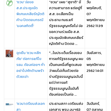
'ชวน' จ่อขอ
“ชวน” เผย “สุชาติ” มี
วัน
ส.ส.ประชุมนัด
ความสามารถ แต่อยู่ที่
พฤหัสบดี,
พิเศษเคลียร์ญัตติ
ส.ส. จะเลือกเป็น
07
ค้าง ปัดตอบกรณี
ประธาน กมธ.แก้
พฤศจิกายน
'มงคลกิตติ์'
รัฐธรรมนูญหรือไม่ จ่อ
2562 11:39
ขอความร่วมมือ ส.ส.
ประชุมนัดพิเศษเคลียร์
ญัตติค้าง ปัดตอ ...
จุดยืน 'ชวน หลีก
"...ในประเด็นเรื่องของ
วันอังคาร,
ภัย' ต่อการแก้ไข
การแก้รัฐธรรมนูญ ผม
05
รธน. ต้องค่อยๆ ทำ
เป็นคนหนึ่งที่พูดเสมอ
พฤศจิกายน
อย่าไปหักด้ามพร้า
ว่าผมไม่เห็นด้วยต่อ
2562 14:01
ด้วยเข่า
ร่างรัฐธรรมนูญฉบับนี้
แต่ว่าการแก้
รัฐธรรมนูญนั้นมันก็
ต้องค่อยเป็นค่อ ...
'ชวน'เตรียมส่งเอก
ประธานสภา เตรียมส่ง
วันจันทร์,
สา
เอกสาร พรบ.งบฯ63
07 ตุลาคม