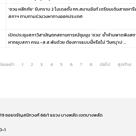
‘ชวน หลีกภัย’ รับทราบ 2 โมเดลตั้ง กก.สมานฉันท์ เตรียมเดินสายหา
สภาฯ ทาบทามร่วมวงหาทางออกประเทศ
เปิดประชุมสภาวิสามัญถกสถานการณ์ชุมนุม ‘ชวน’ ย้ำห้ามพาดพิงสถาบั
หากยุบสภา ครม.-ส.ส.พ้นด้วย ต้องการแบบนี้หรือไม่ 'วิษณุ'เป ...
ก่อนหน้า
1
2
3
4
5
6
7
8
ต่อไป
สุดท้าย
ี่ 219 ซอยจรัญสนิทวงศ์ 66/1 แขวง บางพลัด เขตบางพลัด
0-1