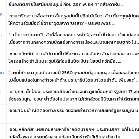
ยื่นญัตติภายในสมัยประชุมนี้ ก่อน 28 ก.พ. 64 คาดสัปดาห์น ...
้
'ชวน'กรีดฉายาสื่อสภาฯ ลั่นครูสมัยนี้ไม่ถือไม้เรียวแล้ว เดี๋ยวถูกผู
ให้ความร่วมมือดี ชี้ฉายาวุฒิสภา 'ปรสิต' - ปธ.พรเพชร ...
ก-
"...เป็นเวลาหลายปีแล้วที่สื่อมวลชนประจำรัฐสภาไม่ได้มอบตำแหน่งค
เนื่องจากท่ามกลางความขัดแย้งทางการเมืองและปัญหาเศรษฐกิจ ไม่ ..
‘ชวน หลีกภัย’ คาดสัปดาห์นี้ได้ชื่อ กก.สมานฉันท์ฯ สัดส่วนของ รบ.-พ
โครงสร้าง ถ้าเริ่มประชุมได้ก่อนสิ้นปีจะมีประโยชน์ กวักมือเ ...
อย
“...ผมใช้ รธน.ทุกฉบับมาจนปี 2560 ทุกฉบับมีจุดอ่อนจุดแข็งของตัวเอง
เปลี่ยนแปลงในทางก้าวหน้าด้านประชาธิปไตยมาโดยลำดับ เพียงแต่ ...
า
‘นายกฯ-บิ๊กป้อม’ ประสานเสียงกำชับ จนท.ดูแลม็อบหน้ารัฐสภา 17 พ.
รัฐธรรมนูญ ‘ชวน’ ย้ำต้องไม่ประมาท ไม่ใช่กลัวจนมีปัญหา ทำได้ตามกฎ 
‘ชวน’เผยนำญัตติชงศาล รธน.วินิจฉัยอำนาจสภาปมแก้รัฐธรรมนูญ บรร
‘ชวน หลีกภัย’ เผยเดินสายหารือ ‘อดีตนายกฯ-ประธานสภา’ แก้ไขปัญหา
สวัสดิ์-พล.อ.สุรยุทธ์ จุลานนท์-ธานินทร์ กรัยวิเชียร’ ด้วย ไม ...