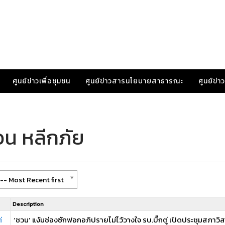
ศูนย์ข่าวเพื่อชุมชน
ศูนย์ข่าวสารนโยบายสาธารณะ
ศูนย์ข่
วน หลีกภัย
-- Most Recent first
Description
่
‘ชวน’ แง้มช่องซักฟอกอภิปรายไม่ไว้วางใจ รบ.บิ๊กตู่ เปิดประชุมสภาวิ