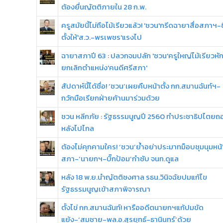
ต้องยื่นญัตติภายใน 28 ก.พ.
ครูสมัยนี้ไม่ถือไม้เรียวแล้ว! 'ชวน'กรีดฉายาสื่อสภาฯ-ชี
ตั้งให้'ส.ว.-พรเพชร'แรงไป
ฉายาสภาปี 63 : ปลวกจมปลัก 'ชวน'ครูใหญ่ไม้เรียวหั
ยกเลิกตำแหน่ง'คนดีศรีสภา'
สัปดาห์นี้ได้ชื่อ! ‘ชวน’เผยคืบหน้าตั้ง กก.สมานฉันท์ฯ-
กวักมือเรียกฝ่ายค้านมาร่วมด้วย
ชวน หลีกภัย : รัฐธรรมนูญปี 2560 ทำประชาธิปไตยถ
หลังไปไกล
ต้องไม่คุกคามใคร! ‘ชวน’ย้ำอย่าประมาทม็อบชุมนุมหน้
สภา-‘นายกฯ-บิ๊กป้อม’กำชับ จนท.ดูแล
หลัง 18 พ.ย.นำญัตติชงศาล รธน.วินิจฉัยปมแก้ไข
รัฐธรรมนูญเข้าสภาพิจารณา
ตั้งไข่ กก.สมานฉันท์! หารืออดีตนายกฯแก้ปมขัด
แย้ง-‘สมชาย-พล.อ.สุรยุทธ์-ธานินทร์’ด้วย