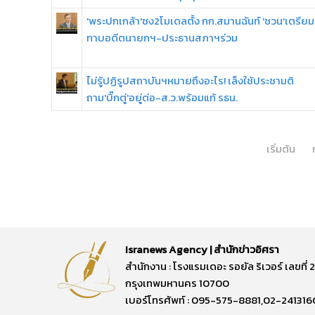
'พระปกเกล้า'ชง2โมเดลตั้ง กก.สมานฉันท์ 'ชวน'เตรียม
ทาบอดีตนายกฯ-ประธานสภาฯร่วม
ไม่รู้ปฏิรูปสถาบันฯหมายถึงอะไร! เล็งใช้ประชามติ
ถาม'บิ๊กตู่'อยู่ต่อ-ส.ว.พร้อมแก้ รธน.
เริ่มต้น
Isranews Agency | สำนักข่าวอิศรา
สำนักงาน : โรงแรมเดอะ รอยัล ริเวอร์ เลขท
กรุงเทพมหานคร 10700
เบอร์โทรศัพท์ : 095-575-8881,02-241316