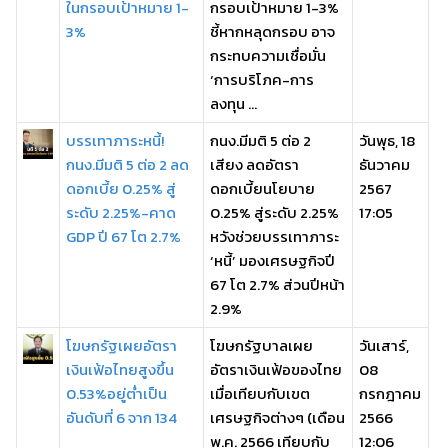
ในกรอบเป้าหมาย 1-
กรอบเป้าหมาย 1-3%
3%
ชี้หากหลุดกรอบ อาจ
กระทบความเชื่อมั่น
‘การบริโภค-การ
ลงทุน ...
บรรเทาภาระหนี้!
กนง.มีมติ 5 ต่อ 2
วันพุธ, 18
กนง.มีมติ 5 ต่อ 2 ลด
เสียง ลดอัตรา
ธันวาคม
ดอกเบี้ย 0.25% สู่
ดอกเบี้ยนโยบาย
2567
ระดับ 2.25%-คาด
0.25% สู่ระดับ 2.25%
17:05
GDP ปี 67 โต 2.7%
หวังช่วยบรรเทาภาระ
‘หนี้’ มองเศรษฐกิจปี
67 โต 2.7% ส่วนปีหน้า
2.9%
โฆษกรัฐเผยอัตรา
โฆษกรัฐบาลเผย
วันเสาร์,
เงินเฟ้อไทยสูงขึ้น
อัตราเงินเฟ้อของไทย
08
0.53%อยู่ต่ำเป็น
เมื่อเทียบกับเขต
กรกฎาคม
อันดับที่ 6 จาก 134
เศรษฐกิจต่างๆ (เดือน
2566
พ.ค. 2566 เทียบกับ
12:06