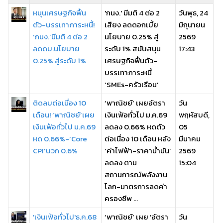
หนุนเศรษฐกิจฟื้น
'กนง.' มีมติ 4 ต่อ 2
วันพุธ, 24
ตัว-บรรเทาภาระหนี้!
เสียง ลดดอกเบี้ย
มิถุนายน
‘กนง.’มีมติ 4 ต่อ 2
นโยบาย 0.25% สู่
2569
ลดดบ.นโยบาย
ระดับ 1% สนับสนุน
17:43
0.25% สู่ระดับ 1%
เศรษฐกิจฟื้นตัว-
บรรเทาภาระหนี้
‘SMEs-ครัวเรือน’
ติดลบต่อเนื่อง 10
‘พาณิชย์’ เผยอัตรา
วัน
เดือน! ‘พาณิชย์’เผย
เงินเฟ้อทั่วไป ม.ค.69
พฤหัสบดี,
เงินเฟ้อทั่วไป ม.ค.69
ลดลง 0.66% หดตัว
05
หด 0.66%-‘Core
ต่อเนื่อง 10 เดือน หลัง
มีนาคม
CPI’บวก 0.6%
‘ค่าไฟฟ้า-ราคาน้ำมัน’
2569
ลดลง ตาม
15:04
สถานการณ์พลังงาน
โลก-มาตรการลดค่า
ครองชีพ ...
'เงินเฟ้อทั่วไป'ธ.ค.68
‘พาณิชย์’ เผย 'อัตรา
วัน