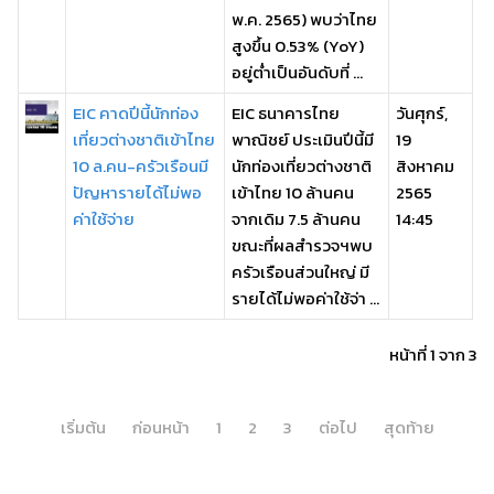
พ.ค. 2565) พบว่าไทย
สูงขึ้น 0.53% (YoY)
อยู่ต่ำเป็นอันดับที่ ...
EIC คาดปีนี้นักท่อง
EIC ธนาคารไทย
วันศุกร์,
เที่ยวต่างชาติเข้าไทย
พาณิชย์ ประเมินปีนี้มี
19
10 ล.คน-ครัวเรือนมี
นักท่องเที่ยวต่างชาติ
สิงหาคม
ปัญหารายได้ไม่พอ
เข้าไทย 10 ล้านคน
2565
ค่าใช้จ่าย
จากเดิม 7.5 ล้านคน
14:45
ขณะที่ผลสำรวจฯพบ
ครัวเรือนส่วนใหญ่ มี
รายได้ไม่พอค่าใช้จ่า ...
หน้าที่ 1 จาก 3
เริ่มต้น
ก่อนหน้า
1
2
3
ต่อไป
สุดท้าย