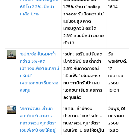
68 โต 2.3%-ปีหน้า
1.75% รักษา ‘policy
16:14
เหลือ 1.7%
space’ รับมือความไม่
แน่นอนสูง คาด
เศรษฐกิจปี 68 โต
2.3% ส่วนปีหน้า ขยาย
ตัว 1.7 ...
‘ธปท.’จ่อหั่นGDPต่ำ
‘ธปท.’ เตรียมปรับลด
วัน
กว่า 2.5%-ลด
เป้าจีดีพีปี 68 ต่ำกว่า
พฤหัสบดี,
เป้า‘เงินเฟ้อ’เซ่น‘ภาษี
2.5% หั่นคาดการณ์
17
ทรัมป์’
‘เงินเฟ้อ’ เซ่นผลกระ
เมษายน
เผย’เอกชน’เริ่มชะลอ
ทบ ‘ภาษีทรัมป์’ เผย
2568
ลงทุน
‘เอกชน’ เริ่มชะลอการ
19:04
ลงทุนแล้ว
‘สภาพัฒน์-สำนัก
‘สศช.-สำนักงบ
วันพุธ, 01
งบฯ’แนะ‘ธนาคาร
ประมาณ’ แนะ ‘ธปท.-
มกราคม
กลาง’ควบคุม‘อัตรา
กนง.’ ควบคุม ‘อัตรา
2568
เงินเฟ้อ’ปี 68 ให้อยู่
เงินเฟ้อ’ ปี 68 ให้อยู่ใน
15:30