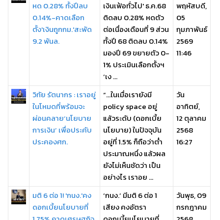
หด 0.28% ทั้งปีลบ
เงินเฟ้อทั่วไป' ธ.ค.68
พฤหัสบดี,
0.14%-คาดเลือก
ติดลบ 0.28% หดตัว
05
ตั้ง'เงินถูกกม.'สะพัด
ต่อเนื่องเดือนที่ 9 ส่วน
กุมภาพันธ์
9.2 พันล.
ทั้งปี 68 ติดลบ 0.14%
2569
มองปี 69 ขยายตัว 0-
11:46
1% ประเมินเลือกตั้งฯ
‘เง ...
วิทัย รัตนากร : เราอยู่
“…ในเมื่อเรายังมี
วัน
ในโหมดที่พร้อมจะ
policy space อยู่
อาทิตย์,
ผ่อนคลาย‘นโยบาย
แล้วระดับ (ดอกเบี้ย
12 ตุลาคม
การเงิน’ เพื่อประคับ
นโยบาย) ในปัจจุบัน
2568
ประคองศก.
อยู่ที่ 1.5% ก็ถือว่าต่ำ
16:27
ประมาณหนึ่ง แล้วผล
ยังไม่เห็นชัดว่า เป็น
อย่างไร เราอย ...
มติ 6 ต่อ 1! 'กนง.'คง
‘กนง.’ มีมติ 6 ต่อ 1
วันพุธ, 09
ดอกเบี้ยนโยบายที่
เสียง คงอัตรา
กรกฎาคม
1.75% คาดเศรษฐกิจ
ดอกเบี้ยนโยบายที่
2568