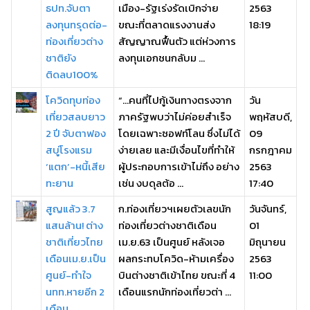
ธปท.จับตา
เมือง-รัฐเร่งรัดเบิกจ่าย
2563
ลงทุนทรุดต่อ-
ขณะที่ตลาดแรงงานส่ง
18:19
ท่องเที่ยวต่าง
สัญญาณฟื้นตัว แต่ห่วงการ
ชาติยัง
ลงทุนเอกชนกลับม ...
ติดลบ100%
โควิดทุบท่อง
“...คนที่ไปกู้เงินทางตรงจาก
วัน
เที่ยวสลบยาว
ภาครัฐพบว่าไม่ค่อยสำเร็จ
พฤหัสบดี,
2 ปี จับตาฟอง
โดยเฉพาะซอฟท์โลน ซึ่งไม่ได้
09
สบู่โรงแรม
ง่ายเลย และมีเงื่อนไขที่ทำให้
กรกฎาคม
‘แตก’-หนี้เสีย
ผู้ประกอบการเข้าไม่ถึง อย่าง
2563
ทะยาน
เช่น งบดุลต้อ ...
17:40
สูญแล้ว 3.7
ก.ท่องเที่ยวฯเผยตัวเลขนัก
วันจันทร์,
แสนล้าน! ต่าง
ท่องเที่ยวต่างชาติเดือน
01
ชาติเที่ยวไทย
เม.ย.63 เป็นศูนย์ หลังเจอ
มิถุนายน
เดือนเม.ย.เป็น
ผลกระทบโควิด-ห้ามเครื่อง
2563
ศูนย์-ทำใจ
บินต่างชาติเข้าไทย ขณะที่ 4
11:00
นทท.หายอีก 2
เดือนแรกนักท่องเที่ยวต่า ...
เดือน