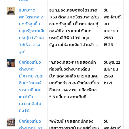
ธปท.คาด
ธปท.มองเศรษฐกิจไตรมาส
วัน
ศก.ไตรมาส 2
1/63 ติดลบ แต่ไตรมาส 2/63
พฤหัสบดี,
หดตัวสูงขึ้น
จะหดตัวสูงขึ้น ชี้หากปล่อยกู้
30
หนุนรัฐจ่ายเงิน
ซอฟท์โลน 5 แสนได้หมด
เมษายน
กระตุ้น 1 ล้านล.
กระตุ้นจีดีพีได้ 3% หนุน
2563
‘ให้เร็ว-ตรง
รัฐบาลใช้จ่ายเงิน 1 ล้านล้า ...
15:39
จุด’
นักท่องเที่ยว
‘ก.ท่องเที่ยวฯ’ เผยยอดนัก
วันพุธ, 22
ต่างชาติ
ท่องเที่ยวต่างชาติเดือน
เมษายน
มี.ค.หาย 76%
มี.ค.ลดลงเหลือ 8.19 แสนคน
2563
จีนมาไทยแค่
หดตัวกว่า 76% นักท่องเที่ยว
19:21
5.68 หมื่นคน
จีนหาย 94.23% เหลือเพียง
แนวโน้ม
5.6 หมื่นคน จากเดิมที่ ...
เม.ย.เหลือไม่
ถึง 1%
นักท่องเที่ยว
'พิพัฒน์' เผยสถิตินักท่อง
วัน
ต่างชาติปี 62
เที่ยวต่างชาติปี 62 อยู่ที่ 39.7
พฤหัสบดี,