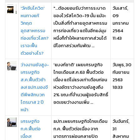
'วัคซีนโควิด'
"...ต้องยอมรับว่าการระบาด
วันเสาร์,
หนทางแก้
ของไวรัสโควิด-19 นั้น แม้จะ
09
วิกฤต
เป็นสิ่งที่ทำลายอุตสาหกรรม
มกราคม
อุตสาหกรรม
การท่องเที่ยว แต่ในอีกแง่มุม
2564
ท่องเที่ยวโลก?
หนึ่งก็ทำให้หลายภาคส่วนได้
11:43
เราจะฟื้น
มีโอกาสร่วมกันพัฒ ...
ตัวอย่างไร?
ว่างงานยังสูง-
‘แบงก์ชาติ’ เผยเศรษฐกิจ
วันพุธ, 30
เศรษฐกิจ
ไทยเดือนส.ค.63 ฟื้นตัวต่อ
กันยายน
ส.ค.ฟื้นตัวช้า
เนื่อง แต่ไม่แรงเท่าเดือนก่อน
2563
ลง! ธปท.มองจี
ห่วงอัตราว่างงานยังสูงถึง
18:33
ดีพีพลิกบวก
2% ขณะที่จำนวนผู้ขอรับสิทธิ์
ไตรมาส 2 ปี
ชดเชยว่างงานเพิ่ม ...
หน้า
เศรษฐกิจ
ธปท.เผยเศรษฐกิจไทยเดือน
วันจันทร์,
ก.ค.ฟื้นต่อ
ก.ค. ฟื้นตัวต่อเนื่อง จาก
31
เนื่อง!
มาตรการผ่อนคลายปิด
สิงหาคม