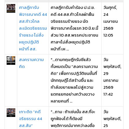
ศาลฎีการับ
ศาลฎีการับคำร้อง ป.ป.ช.
วันศุกร์,
พิจารณาคดี 44
คดี 44 สส.ก้าวไกลฝ่าฝืน
24
สส.ก้าวไกล
จริยธรรมร้ายแรง นัด
เมษายน
ละเมิดจริยธรรม
พิจารณาครั้งแรก 30 มิ.ย.นี้
2569
ร้ายแรง ไม่สั่ง
ส่วน 10 สส.พรรคประชาชน
12:05
หยุดปฏิบัติ
ศาลฯไม่สั่งหยุดปฏิบัติ
หน้าที่ สส.
หน้าที่ เห ...
สงครามความ
"...ตามทฤษฎีกรัมชีแล้ว
วัน
คิด
ทั้งหมดเป็น “สงครามความ
พฤหัสบดี,
คิด” เพื่อการปฏิวัติชนชั้นที่
29
นักทฤษฎีได้สร้างขึ้น และ
มกราคม
กำลังขยายผลไปสู่ความ
2569
แตกแยกอย่างกว้างขวาง
17:42
หลายคนที่ ...
เกาะติด “คดี
"...ถาม : ถ้าเช่นนั้น สส.ที่จะ
วัน
จริยธรรม 44
ถูกฟ้องได้ ก็ต้องมี
พฤหัสบดี,
สส.ส้ม”
พฤติการณ์มากกว่าลงชื่อ
25