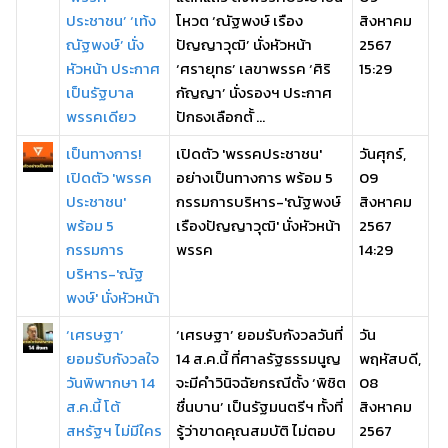
ประชาชน’ ‘เท้ง
โหวต ‘ณัฐพงษ์ เรือง
สิงหาคม
ณัฐพงษ์’ นั่ง
ปัญญาวุฒิ’ นั่งหัวหน้า
2567
หัวหน้า ประกาศ
‘ศรายุทธ’ เลขาพรรค ‘ศิริ
15:29
เป็นรัฐบาล
กัญญา’ นั่งรองฯ ประกาศ
พรรคเดียว
ปักธงเลือกตั้ ...
เป็นทางการ!
เปิดตัว 'พรรคประชาชน'
วันศุกร์,
เปิดตัว 'พรรค
อย่างเป็นทางการ พร้อม 5
09
ประชาชน'
กรรมการบริหาร-'ณัฐพงษ์
สิงหาคม
พร้อม 5
เรืองปัญญาวุฒิ' นั่งหัวหน้า
2567
กรรมการ
พรรค
14:29
บริหาร-'ณัฐ
พงษ์' นั่งหัวหน้า
‘เศรษฐา’
‘เศรษฐา’ ยอมรับกังวลวันที่
วัน
ยอมรับกังวลใจ
14 ส.ค.นี้ ที่ศาลรัฐธรรมนูญ
พฤหัสบดี,
วันพิพากษา 14
จะมีคำวินิจฉัยกรณีตั้ง ‘พิชิต
08
ส.ค.นี้ โต้
ชื่นบาน’ เป็นรัฐมนตรีฯ ทั้งที่
สิงหาคม
สหรัฐฯ ไม่มีใคร
รู้ว่าขาดคุณสมบัติ ไม่ตอบ
2567