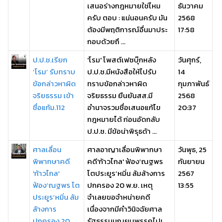
เสนอร่างกฎหมายใช่ไหม
ธันวาคม
ครับ ตอบ : แน่นอนครับ มัน
2568
ต้องมีพฤติการณ์อื่นมาประ
17:58
กอบด้วยถึ ...
ป.ป.ช.เรียก
'โรม' โพสต์เฟซบุ๊กหลัง
วันศุกร์,
‘โรม’ รับทราบ
ป.ป.ช.มีหนังสือให้ไปรับ
14
ข้อกล่าวหาผิด
ทราบข้อกล่าวหาผิด
กุมภาพันธ์
จริยธรรม เข้า
จริยธรรม ยืนยันสส.มี
2568
ชื่อแก้ม.112
อำนาจรวมชื่อเสนอแก้ไข
20:37
กฎหมายได้ ก่อนอัดกลับ
ป.ป.ช. มีข้อน่าพิรุธด้า ...
ศาลเลื่อน
ศาลอาญาเลื่อนพิพากษา
วันพุธ, 25
พิพากษาคดี
คดี'ก้าวไกล' ฟ้อง’ณฐพร
กันยายน
'ก้าวไกล'
โตประยูร’หมิ่น ล้มล้างการ
2567
ฟ้อง’ณฐพร โต
ปกครอง 20 พ.ย. เหตุ
13:55
ประยูร’หมิ่น ล้ม
จำเลยขอจำหน่ายคดี
ล้างการ
เนื่องจากมีคำวินิจฉัยศาล
ปกครอง 20
รัฐธรรมนูญยุบพรรคไปเ ...