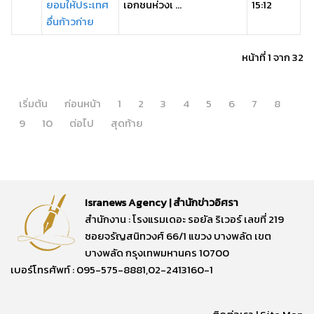
ยอมให้ประเทศ
เอกชนห่วงเ ...
15:12
อื่นก้าวก่าย
หน้าที่ 1 จาก 32
เริ่มต้น
ก่อนหน้า
1
2
3
4
5
6
7
8
9
10
ต่อไป
สุดท้าย
Isranews Agency | สำนักข่าวอิศรา
สำนักงาน : โรงแรมเดอะ รอยัล ริเวอร์ เลขที่ 219
ซอยจรัญสนิทวงศ์ 66/1 แขวง บางพลัด เขต
บางพลัด กรุงเทพมหานคร 10700
เบอร์โทรศัพท์ : 095-575-8881,02-2413160-1