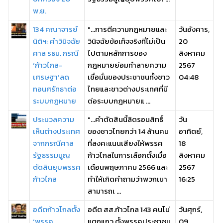
พ.ย.
134 คณาจารย์
"...การตีความกฎหมายและ
วันอังคาร,
นิติฯ: คำวินิจฉัย
วินิจฉัยข้อเท็จจริงที่ไม่เป็น
20
ศาล รธน. กรณี
ไปตามหลักการของ
สิงหาคม
‘ก้าวไกล-
กฎหมายย่อมทำลายความ
2567
เศรษฐา’ลด
เชื่อมั่นของประชาชนทั้งชาว
04:48
ทอนศรัทธาต่อ
ไทยและชาวต่างประเทศที่มี
ระบบกฎหมาย
ต่อระบบกฎหมายแ ...
ประมวลความ
"...คำตัดสินนี้ลิดรอนสิทธิ์
วัน
เห็นต่างประเทศ
ของชาวไทยกว่า 14 ล้านคน
อาทิตย์,
จากกรณีศาล
ที่ลงคะแนนเสียงให้พรรค
18
รัฐธรรมนูญ
ก้าวไกลในการเลือกตั้งเมื่อ
สิงหาคม
ตัดสินยุบพรรค
เดือนพฤษภาคม 2566 และ
2567
ก้าวไกล
ทำให้เกิดคำถามว่าพวกเขา
16:25
สามารถเ ...
อดีตก้าวไกลตั้ง
อดีต สส.ก้าวไกล 143 คนไม่
วันศุกร์,
‘พรรค
แตกแถว ตั้งพรรคประชาชน
09