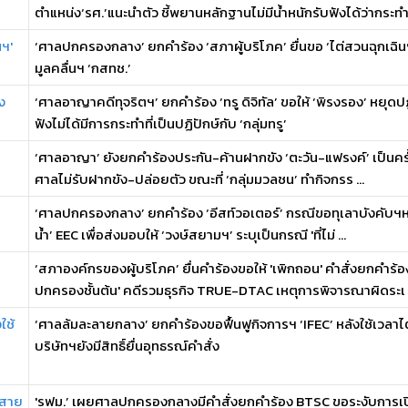
ตำแหน่ง‘รศ.’แนะนำตัว ชี้พยานหลักฐานไม่มีน้ำหนักรับฟังได้ว่ากระทำท
นฯ'
‘ศาลปกครองกลาง’ ยกคำร้อง ‘สภาผู้บริโภค’ ยื่นขอ ‘ไต่สวนฉุกเฉ
มูลคลื่นฯ ‘กสทช.’
ง
‘ศาลอาญาคดีทุจริตฯ’ ยกคำร้อง ‘ทรู ดิจิทัล’ ขอให้ ‘พิรงรอง’ หยุดปฏิ
ฟังไม่ได้มีการกระทำที่เป็นปฏิปักษ์กับ ‘กลุ่มทรู’
‘ศาลอาญา’ ยังยกคำร้องประกัน-ค้านฝากขัง ‘ตะวัน-แฟรงค์’ เป็นครั้งท
ศาลไม่รับฝากขัง-ปล่อยตัว ขณะที่ ‘กลุ่มมวลชน’ ทำกิจกรร ...
‘ศาลปกครองกลาง’ ยกคำร้อง ‘อีสท์วอเตอร์’ กรณีขอทุเลาบังคับฯหนัง
น้ำ’ EEC เพื่อส่งมอบให้ ‘วงษ์สยามฯ’ ระบุเป็นกรณี 'ที่ไม่ ...
‘สภาองค์กรของผู้บริโภค’ ยื่นคำร้องขอให้ 'เพิกถอน' คำสั่งยกคำร
ปกครองชั้นต้น' คดีรวมธุรกิจ TRUE-DTAC เหตุการพิจารณาผิดระเ .
ใช้
‘ศาลล้มละลายกลาง’ ยกคำร้องขอฟื้นฟูกิจการฯ ‘IFEC’ หลังใช้เวลาไต
บริษัทฯยังมีสิทธิ์ยื่นอุทธรณ์คำสั่ง
าสาย
'รฟม.’ เผยศาลปกครองกลางมีคำสั่งยกคำร้อง BTSC ขอระงับการเป