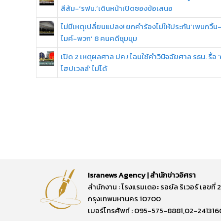
สีส้ม-‘รฟม.’เดินหน้าเปิดซองข้อเสนอ
ไม่มีเหตุเปลี่ยนแปลง! ยกคำร้องไม่ให้ประกัน‘เพนกวิ้น
ไมค์-พวก’ 8 คนคดีชุมนุม
เปิด 2 เหตุผลศาล ปค.! ไฉนใช้คำวินิจฉัยศาล รธน. รื้อ '
โฮปเวลล์' ไม่ได้
Isranews Agency | สำนักข่าวอิศรา
สำนักงาน : โรงแรมเดอะ รอยัล ริเวอร์ เลขท
กรุงเทพมหานคร 10700
เบอร์โทรศัพท์ : 095-575-8881,02-241316