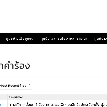
ศูนย์ข่าวเพื่อชุมชน
ศูนย์ข่าวสารนโยบายสาธารณะ
ศูนย์ข่
กคำร้อง
Most Recent first
Description
อก
‘ศาลฎีกาฯ’สั่งยกคำร้อง ‘กกต.’ ขอเพิกถอนสิทธิสมัครเลือกตั้ง ‘ผู้ส