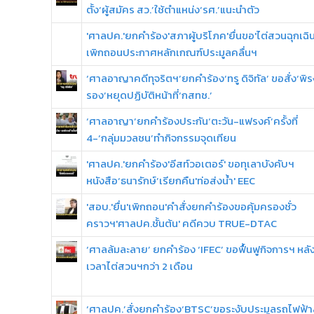
ตั้ง‘ผู้สมัคร สว.’ใช้ตำแหน่ง‘รศ.’แนะนำตัว
'ศาลปค.'ยกคำร้อง'สภาผู้บริโภค'ยื่นขอ'ไต่สวนฉุกเฉิ
เพิกถอนประกาศหลักเกณฑ์ประมูลคลื่นฯ
‘ศาลอาญาคดีทุจริตฯ’ยกคำร้อง‘ทรู ดิจิทัล’ ขอสั่ง‘พิร
รอง’หยุดปฏิบัติหน้าที่‘กสทช.’
‘ศาลอาญา’ยกคำร้องประกัน‘ตะวัน-แฟรงค์’ครั้งที่
4-‘กลุ่มมวลชน’ทำกิจกรรมจุดเทียน
'ศาลปค.'ยกคำร้อง'อีสท์วอเตอร์' ขอทุเลาบังคับฯ
หนังสือ‘ธนารักษ์’เรียกคืน'ท่อส่งน้ำ' EEC
'สอบ.'ยื่น'เพิกถอน'คำสั่งยกคำร้องขอคุ้มครองชั่ว
คราวฯ'ศาลปค.ชั้นต้น' คดีควบ TRUE-DTAC
‘ศาลล้มละลาย’ ยกคำร้อง ‘IFEC’ ขอฟื้นฟูกิจการฯ หลัง
เวลาไต่สวนฯกว่า 2 เดือน
‘ศาลปค.’สั่งยกคำร้อง‘BTSC’ขอระงับประมูลรถไฟฟ้