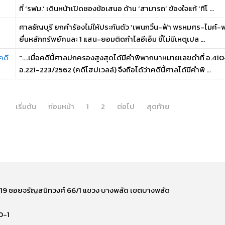
ที่ ‘รฟม.’ เดินหน้าเปิดซองข้อเสนอ ด้าน ‘สามารถ’ ข้องใจแก้ ‘ทีโ ...
-
ศาลธัญบุรี ยกคำร้องไม่ให้ประกันตัว ‘เพนกวิ้น-ฟ้า พรหมศร-ไมค์-พ
ยื่นหลักทรัพย์คนละ 1 แสน-ยอมติดกำไลอีเอ็ม ชี้ไม่มีเหตุเปล ...
คดี
"....เมื่อคดีนี้ศาลปกครองสูงสุดได้มีคำพิพากษาหมายเลขดำที่ อ.4
อ.221-223/2562 (คดีโฮปเวลล์) จึงถือได้ว่าคดีนี้ศาลได้มีคำพิ ...
เริ่มต้น
ก่อนหน้า
1
2
ต่อไป
สุดท้าย
ี่ 219 ซอยจรัญสนิทวงศ์ 66/1 แขวง บางพลัด เขตบางพลัด
0-1