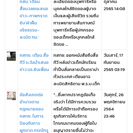
กสม.’เตือน
ละเอียดของบุพการีหรือ
ตุลาคม
สื่อมวลชนเสนอ
บุคคลใกล้ชิดของผู้บาด
2565 14:08
ข่าว-ภาพกราด
เจ็บและผู้เสียชีวิต รวมถึง
ยิง’ฝ่าฝืน
การพยายามสัมภาษณ์
จริยธรรม-
บุพการีหรือผู้ปกครอง
ละเมิด กม.’
ของเด็กหรือบุคคลใกล้
ชิดขอ ...
กสทช. เตือน สื่อ
กสทช. ออกหนังสือถึงสื่อ
วันเสาร์, 17
ทีวี ระวังนำเสนอ
ทีวี หลังข่าวเด็กนักเรียน
กันยายน
ข่าว นร.ยิงเพื่อน
ทำปืนลั่นกลายเป็นดราม่า
2565 03:19
ทั่วประเทศ เตือนอาจ
ละเมิดสิทธิตาม พ.ร.บ.เด็ก
ข้อสังเกตต่อ
"...ซึ่งหากปรากฏข้อเท็จ
วันศุกร์, 26
อำนาจตาม
จริงว่า ได้มีการควบรวม
พฤศจิกายน
กฎหมายของ
หรือได้มีการเข้าถือครอง
2564
กสทช. ในการ
ธุรกิจการให้บริการ
23:46
ป้องกันการ
โทรคมนาคมของผู้ถือใบ
ผูกขาด กรณีทรู
อนุญาตรายอื่นไม่ว่าจะ