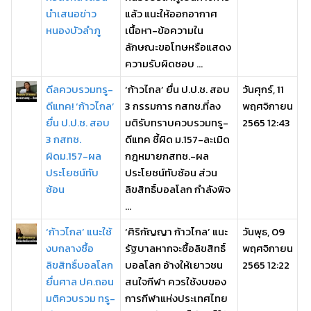
นำเสนอข่าว
แล้ว แนะให้ออกอากาศ
หนองบัวลำภู
เนื้อหา-ข้อความใน
ลักษณะขอโทษหรือแสดง
ความรับผิดชอบ ...
ดีลควบรวมทรู-
‘ก้าวไกล’ ยื่น ป.ป.ช. สอบ
วันศุกร์, 11
ดีแทค! ‘ก้าวไกล’
3 กรรมการ กสทช.ที่ลง
พฤศจิกายน
ยื่น ป.ป.ช. สอบ
มติรับทราบควบรวมทรู-
2565 12:43
3 กสทช.
ดีแทค ชี้ผิด ม.157-ละเมิด
ผิดม.157-ผล
กฎหมายกสทช.-ผล
ประโยชน์ทับ
ประโยชน์ทับซ้อน ส่วน
ซ้อน
ลิขสิทธิ์บอลโลก กำลังพิจ
...
‘ก้าวไกล’ แนะใช้
‘ศิริกัญญา ก้าวไกล’ แนะ
วันพุธ, 09
งบกลางซื้อ
รัฐบาลหากจะซื้อลิขสิทธิ์
พฤศจิกายน
ลิขสิทธิ์บอลโลก
บอลโลก อ้างให้เยาวชน
2565 12:22
ยื่นศาล ปค.ถอน
สนใจกีฬา ควรใช้งบของ
มติควบรวม ทรู-
การกีฬาแห่งประเทศไทย