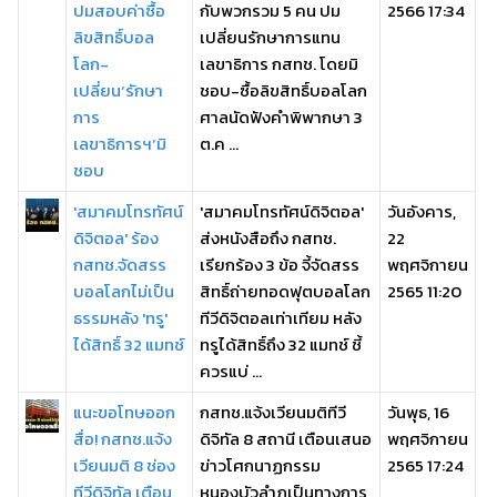
ปมสอบค่าซื้อ
กับพวกรวม 5 คน ปม
2566 17:34
ลิขสิทธิ์บอล
เปลี่ยนรักษาการแทน
โลก-
เลขาธิการ กสทช. โดยมิ
เปลี่ยน‘รักษา
ชอบ-ซื้อลิขสิทธิ์บอลโลก
การ
ศาลนัดฟังคำพิพากษา 3
เลขาธิการฯ’มิ
ต.ค ...
ชอบ
'สมาคมโทรทัศน์
'สมาคมโทรทัศน์ดิจิตอล'
วันอังคาร,
ดิจิตอล' ร้อง
ส่งหนังสือถึง กสทช.
22
กสทช.จัดสรร
เรียกร้อง 3 ข้อ จี้จัดสรร
พฤศจิกายน
บอลโลกไม่เป็น
สิทธิ์ถ่ายทอดฟุตบอลโลก
2565 11:20
ธรรมหลัง 'ทรู'
ทีวีดิจิตอลเท่าเทียม หลัง
ได้สิทธิ์ 32 แมทช์
ทรูได้สิทธิ์ถึง 32 แมทช์ ชี้
ควรแบ่ ...
แนะขอโทษออก
กสทช.แจ้งเวียนมติทีวี
วันพุธ, 16
สื่อ! กสทช.แจ้ง
ดิจิทัล 8 สถานี เตือนเสนอ
พฤศจิกายน
เวียนมติ 8 ช่อง
ข่าวโศกนาฏกรรม
2565 17:24
ทีวีดิจิทัล เตือน
หนองบัวลำภูเป็นทางการ