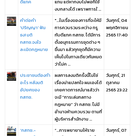
ดีแทค
แทน แต่หากงบไม่พอก็ใช้
งบกลางได้ เพราพการใ ...
คำต่อคำ
"...ในเรื่องของการที่จะให้มี
วันศุกร์, 04
'ปริญญา' ฟัน
การควบรวมระหว่าง ทรู
พฤศจิกายน
ธง! มติ
กับดีแทค กสทช. ได้มีการ
2565 17:40
กสทช.จงใจ
ตั้งอนุกรรมการชุดต่าง ๆ
ละเมิดกฎหมาย
ขึ้นมา แล้วทุกชุดก็มีความ
เห็นไปในทางเดียวกันหมด
ว่าไม่ค ...
ประชาชนต้องทำ
ผลการลงมติครั้งนี้ไม่ใช่
วันศุกร์, 21
อะไร หลังมติ
เรื่องน่าแปลกใจ ผมเองได้
ตุลาคม
อัปยศของ
เคยคาดการณ์มาแล้วว่า
2565 23:22
กสทช.
จะมี “การเล่นกลทาง
กฎหมาย” ว่า กสทช. ไม่มี
อำนาจห้ามควบรวม ตามที่
ผู้บริหารสำนักงาน ...
‘กสทช.-
“...การพยายามให้ราย
วันศุกร์, 07