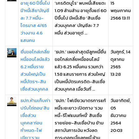
อายุ 60 ปีขึ้นไป
‘เครดิตบูโร’ พบหนี้เสียแตะ
15
มี'หนี้เสีย'บัญชี
1.09 ล้านล้าน อายุตั้งแต่ 60
พฤษภาคม
ละ 7.7 หมื่น-
ปีขึ้นไป มีหนี้เสีย ‘สินเชื่อ
2566 13:11
ไตรมาส 4/65
ส่วนบุคคล’ บัญชีละ 7.7
ว่างงาน 4.6
หมื่น ส่วนอายุต่ ...
แสนคน
ยื่นขอไกล่เกลี่ย
‘ธปท.’ เผยล่าสุดมีลูกหนี้ยื่น
วันศุกร์, 14
หนี้ออนไลน์แล้ว
ขอไกล่เกลี่ยหนี้ออนไลน์
ตุลาคม
6.2 หมื่นราย
แล้ว 6.25 หมื่นคน รวมกว่า
2565
ส่วนใหญ่เป็น
1.58 แสนรายการ ส่วนใหญ่
13:28
หนี้บัตรฯ-สิน
เป็นหนี้บัตรเครดิต-สินเชื่อ
เชื่อส่วนบุคคล
ส่วนบุคคล เมื่อวันที่ ...
ธปท.ห้ามเก็บค่า
‘ธปท.’ ไฟเขียวมาตรการแก้
วันอาทิตย์,
ปรับไถ่ถอน‘สิน
หนี้ระยะยาว เปิดทาง ‘รวม
05
เชื่อส่วน
หนี้-รีไฟแนนท์หนี้’ สินเชื่อ
ธันวาคม
บุคคล’ก่อน
รายย่อย-สินเชื่อบ้าน ข้าม
2564
กำหนด-ไฟ
สถาบันการเงิน หวังลด
20:03
เขียว‘รวม
ภาระดอกเบี้ยลูกหนี้ ห้าม