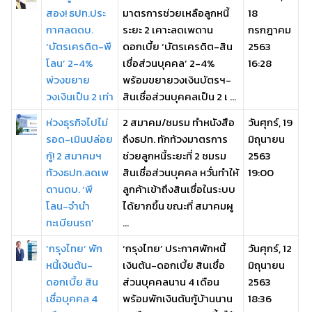
สอง! ธปท.ประ
มาตรการช่วยเหลือลูกหนี้
18
กาศลดดบ.
ระยะ 2 เคาะลดเพดาน
กรกฎาคม
‘บัตรเครดิต-พี
ดอกเบี้ย ‘บัตรเครดิต-สิน
2563
โลน’ 2-4%
เชื่อส่วนบุคคล’ 2-4%
16:28
พ่วงขยาย
พร้อมขยายวงเงินบัตรฯ-
วงเงินเป็น 2 เท่า
สินเชื่อส่วนบุคคลเป็น 2 เ ...
ห่วงธุรกิจไปไม่
2 สมาคม/ชมรม ทำหนังสือ
วันศุกร์, 19
รอด-เมินปล่อย
ถึงธปท. ทักท้วงมาตรการ
มิถุนายน
กู้! 2 สมาคมฯ
ช่วยลูกหนี้ระยะที่ 2 ชมรม
2563
ท้วงธปท.ลดเพ
สินเชื่อส่วนบุคคล หวั่นทำให้
19:00
ดานดบ. ‘พี
ลูกค้าเข้าถึงสินเชื่อในระบบ
โลน-จำนำ
ได้ยากขึ้น ขณะที่ สมาคมผู
ทะเบียนรถ’
...
‘กรุงไทย’ พัก
‘กรุงไทย’ ประกาศพักหนี้
วันศุกร์, 12
หนี้เงินต้น-
เงินต้น-ดอกเบี้ย สินเชื่อ
มิถุนายน
ดอกเบี้ย สิน
ส่วนบุคคลนาน 4 เดือน
2563
เชื่อบุคคล 4
พร้อมพักเงินต้นกู้บ้านนาน
18:36