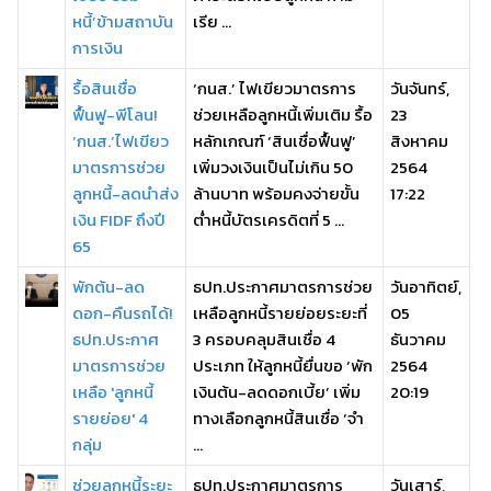
หนี้’ข้ามสถาบัน
เรีย ...
การเงิน
รื้อสินเชื่อ
‘กนส.’ ไฟเขียวมาตรการ
วันจันทร์,
ฟื้นฟู-พีโลน!
ช่วยเหลือลูกหนี้เพิ่มเติม รื้อ
23
‘กนส.’ไฟเขียว
หลักเกณฑ์ ‘สินเชื่อฟื้นฟู’
สิงหาคม
มาตรการช่วย
เพิ่มวงเงินเป็นไม่เกิน 50
2564
ลูกหนี้-ลดนำส่ง
ล้านบาท พร้อมคงจ่ายขั้น
17:22
เงิน FIDF ถึงปี
ต่ำหนี้บัตรเครดิตที่ 5 ...
65
พักต้น-ลด
ธปท.ประกาศมาตรการช่วย
วันอาทิตย์,
ดอก-คืนรถได้!
เหลือลูกหนี้รายย่อยระยะที่
05
ธปท.ประกาศ
3 ครอบคลุมสินเชื่อ 4
ธันวาคม
มาตรการช่วย
ประเภท ให้ลูกหนี้ยื่นขอ ‘พัก
2564
เหลือ 'ลูกหนี้
เงินต้น-ลดดอกเบี้ย’ เพิ่ม
20:19
รายย่อย' 4
ทางเลือกลูกหนี้สินเชื่อ ‘จำ
กลุ่ม
...
ช่วยลูกหนี้ระยะ
ธปท.ประกาศมาตรการ
วันเสาร์,