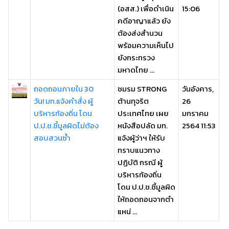
(อสส.) เพื่อดำเนิน
15:06
คดีอาญาแล้ว ยัง
ต้องส่งสำนวน
พร้อมความเห็นไป
ยังกระทรวง
มหาดไทย ...
ถอดถอนภายใน 30
ชมรม STRONG
วันอังคาร,
วัน! มท.แจ้งคำสั่ง ผู้
ต้านทุจริต
26
บริหารท้องถิ่น โดน
ประเทศไทย เผย
มกราคม
ป.ป.ช.ชี้มูลผิด​ไม่ต้อง
หนังสือปลัด มท.
2564 11:53
สอบสวนซ้ำ
แจ้งผู้ว่าฯ ให้รับ
ทราบแนวทาง
ปฏิบัติ กรณี ผู้
บริหารท้องถิ่น
โดน ป.ป.ช.ชี้มูลผิด​
ให้ถอดถอนจากตำ
แหน่ ...