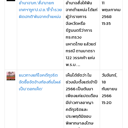
อำนาจ'มท.'สั่ง'นายก
อำนาจสั่งให้พ้น
11
เทศฯ'ถูก'ป.ป.ช.'ชี้'ร่ำรวย
จากตำแหน่ง ได้แก่
พฤษภาคม
ผิดปกติ'พ้นจากตำแหน่ง
ผู้ว่าราชการ
2568
จังหวัดหรือ
15:35
รัฐมนตรีว่าการ
กระทรวง
มหาดไทย แล้วแต่
กรณี ตามมาตรา
122 วรรคห้า แห่ง
พ.ร.บ. ...
แนวทางแก้ไขคดีทุจริต
เห็นได้ชัดว่า ใน
วันจันทร์,
จัดซื้อจัดจ้างท้องถิ่นโผล่
ช่วงนับตั้งแต่เข้าปี
18
เป็น’ดอกเห็ด’
2566 เป็นต้นมา
กันยายน
เพียงแค่แปดเดือน
2566
มีข่าวศาลอาญา
15:20
คดีทุจริตและ
ประพฤติมิชอบ
พิพากษาลงโทษ