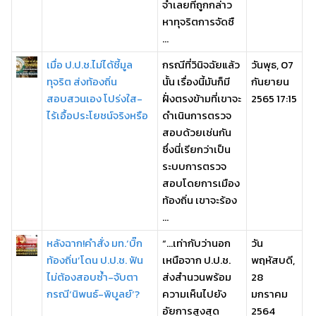
จำเลยที่ถูกกล่าว
หาทุจริตการจัดซื
...
เมื่อ ป.ป.ช.ไม่ได้ชี้มูล
กรณีที่วินิจฉัยแล้ว
วันพุธ, 07
ทุจริต ส่งท้องถิ่น
นั้น เรื่องนี้มันก็มี
กันยายน
สอบสวนเอง โปร่งใส-
ฝั่งตรงข้ามที่เขาจะ
2565 17:15
ไร้เอื้อประโยชน์จริงหรือ
ดำเนินการตรวจ
สอบด้วยเช่นกัน
ซึ่งนี่เรียกว่าเป็น
ระบบการตรวจ
สอบโดยการเมือง
ท้องถิ่น เขาจะร้อง
...
หลังฉาก!คำสั่ง มท.‘บิ๊ก
“...เท่ากับว่านอก
วัน
ท้องถิ่น’โดน ป.ป.ช. ฟัน
เหนือจาก ป.ป.ช.
พฤหัสบดี,
ไม่ต้องสอบซ้ำ-จับตา
ส่งสำนวนพร้อม
28
กรณี‘นิพนธ์-พิบูลย์’?
ความเห็นไปยัง
มกราคม
อัยการสูงสุด
2564