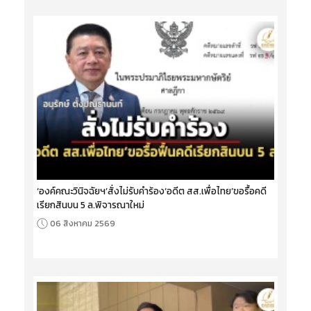
‘องค์คณะวินิจฉัยฯ’สั่งไม่รับคำร้อง‘อดีต สส.เพื่อไทย’ขอรื้อคดี
เรียกสินบน 5 ล.พิจารณาใหม่
06 สิงหาคม 2569