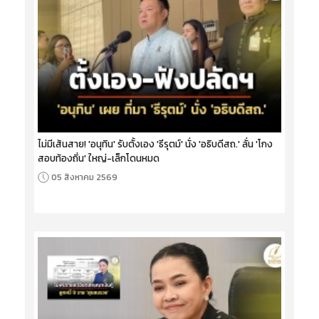
ไม่มีเส้นสาย! 'อนุทิน' รับตั้งเอง 'ธีรุตม์' นั่ง 'อธิบดีสถ.' ลั่น 'โกง
สอบท้องถิ่น' ใหญ่-เล็กโดนหมด
05 สิงหาคม 2569