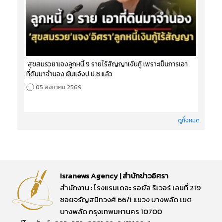
‘สุขสมรวย’แจงลูกหนี้ 9 รายไร้สัญญาเงินกู้ เพราะเป็นการเอา
ที่ดินมาจำนอง ยันแจ้งป.ป.ช.แล้ว
05 สิงหาคม 2569
ดูทั้งหมด
Isranews Agency | สำนักข่าวอิศรา
สำนักงาน : โรงแรมเดอะ รอยัล ริเวอร์ เลขที่ 219
ซอยจรัญสนิทวงศ์ 66/1 แขวง บางพลัด เขต
บางพลัด กรุงเทพมหานคร 10700